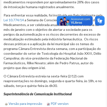
medicamentos respondem por aproximadamente 28% dos casos
de intoxicação humana registrados anualmente.
Para enfrentar essa realidade, foi instituída em Belo Horizonte pela
Lei 10.774/14
a Semana de Conscientização contra o Abuso de
Medicamentos, a ser celebrada anualmente na última semana do
mês de janeiro com o objetivo de alertar a sociedade para os
perigos da automedicação e os riscos decorrentes do excesso de
medicalização estimulado pela indústria farmacêutica. Os riscos
dessas práticas e a aplicação da lei municipal são os temas do
programa Câmara Entrevista desta semana, com a participação do
coordenador do setor de Toxicologia do Hospital João XXIII, Délio
Campolina; do vice-presidente da Federação Nacional de
Farmacêuticos, Rilke Novato; além de Pedro Patrus, autor do
projeto que deu origem à lei.
O Câmara Entrevista estreia na sexta-feira (2/12) com
reapresentações no domingo, segunda e quarta-feira, às 18h, e no
sábado, terça e quinta-feira às 6h30.
Superintendência de Comunicação Institucional
Versão para impressão
PDF version