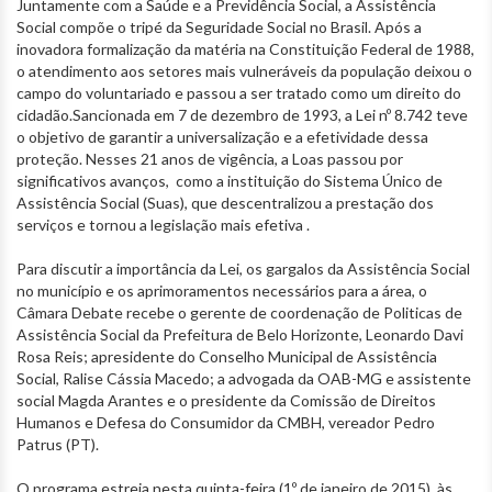
Juntamente com a Saúde e a Previdência Social, a Assistência
Social compõe o tripé da Seguridade Social no Brasil. Após a
inovadora formalização da matéria na Constituição Federal de 1988,
o atendimento aos setores mais vulneráveis da população deixou o
campo do voluntariado e passou a ser tratado como um direito do
cidadão.Sancionada em 7 de dezembro de 1993, a Lei nº 8.742 teve
o objetivo de garantir a universalização e a efetividade dessa
proteção. Nesses 21 anos de vigência, a Loas passou por
significativos avanços, como a instituição do Sistema Único de
Assistência Social (Suas), que descentralizou a prestação dos
serviços e tornou a legislação mais efetiva .
Para discutir a importância da Lei, os gargalos da Assistência Social
no município e os aprimoramentos necessários para a área, o
Câmara Debate recebe o gerente de coordenação de Politicas de
Assistência Social da Prefeitura de Belo Horizonte, Leonardo Davi
Rosa Reis; apresidente do Conselho Municipal de Assistência
Social, Ralise Cássia Macedo; a advogada da OAB-MG e assistente
social Magda Arantes e o presidente da Comissão de Direitos
Humanos e Defesa do Consumidor da CMBH, vereador Pedro
Patrus (PT).
O programa estreia nesta quinta-feira (1º de janeiro de 2015), às