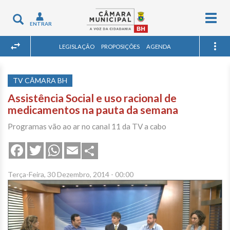
Togg
Toggle
ENTRAR
navig
navigation
LEGISLAÇÃO
PROPOSIÇÕES
AGENDA
TV CÂMARA BH
Assistência Social e uso racional de
medicamentos na pauta da semana
Programas vão ao ar no canal 11 da TV a cabo
Share
Facebook
Twitter
WhatsApp
Email
Terça-Feira, 30 Dezembro, 2014 - 00:00