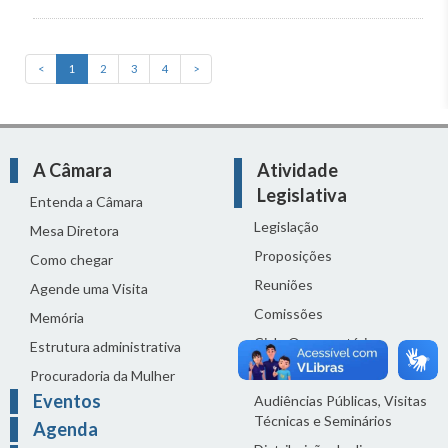
<
1
2
3
4
>
A Câmara
Atividade
Legislativa
Entenda a Câmara
Legislação
Mesa Diretora
Proposições
Como chegar
Reuniões
Agende uma Visita
Comissões
Memória
Ciclo Orçamentário
Estrutura administrativa
Homenagens
Procuradoria da Mulher
Eventos
Audiências Públicas, Visitas
Técnicas e Seminários
Agenda