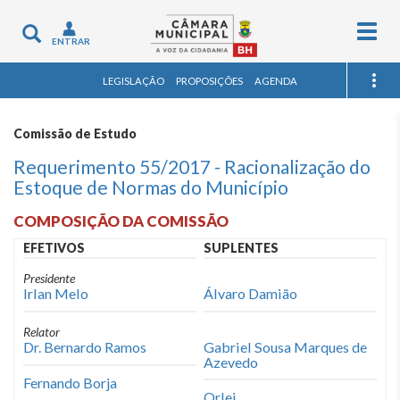
Togg
Toggle
ENTRAR
navig
navigation
LEGISLAÇÃO
PROPOSIÇÕES
AGENDA
Comissão de Estudo
Requerimento 55/2017 - Racionalização do
Estoque de Normas do Município
COMPOSIÇÃO DA COMISSÃO
EFETIVOS
SUPLENTES
Presidente
Irlan Melo
Álvaro Damião
Relator
Dr. Bernardo Ramos
Gabriel Sousa Marques de
Azevedo
Fernando Borja
Orlei