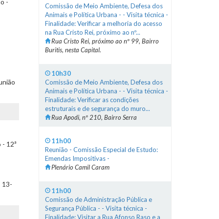
o -
Comissão de Meio Ambiente, Defesa dos
Animais e Política Urbana - - Visita técnica -
Finalidade: Verificar a melhoria do acesso
na Rua Cristo Rei, próximo ao nº...
Rua Cristo Rei, próximo ao nº 99, Bairro
Buritis, nesta Capital.
10h30
união
Comissão de Meio Ambiente, Defesa dos
Animais e Política Urbana - - Visita técnica -
Finalidade: Verificar as condições
estruturais e de segurança do muro...
Rua Apodi, nº 210, Bairro Serra
11h00
 - 12ª
Reunião - Comissão Especial de Estudo:
Emendas Impositivas -
Plenário Camil Caram
 13-
11h00
Comissão de Administração Pública e
Segurança Pública - - Visita técnica -
Finalidade: Visitar a Rua Afonso Raso e a