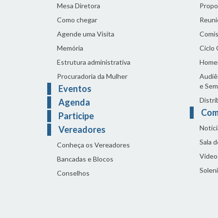
Mesa Diretora
Propo
Como chegar
Reuni
Agende uma Visita
Comis
Memória
Ciclo
Estrutura administrativa
Home
Procuradoria da Mulher
Audiên
e Sem
Eventos
Distri
Agenda
Com
Participe
Notíci
Vereadores
Sala 
Conheça os Vereadores
Vídeo
Bancadas e Blocos
Solen
Conselhos