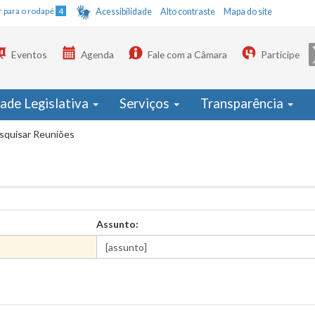
Ir para o rodapé
4
Acessibilidade
Alto contraste
Mapa do site
Eventos
Agenda
Fale com a Câmara
Participe
dade Legislativa
Serviços
Transparência
squisar Reuniões
Assunto: