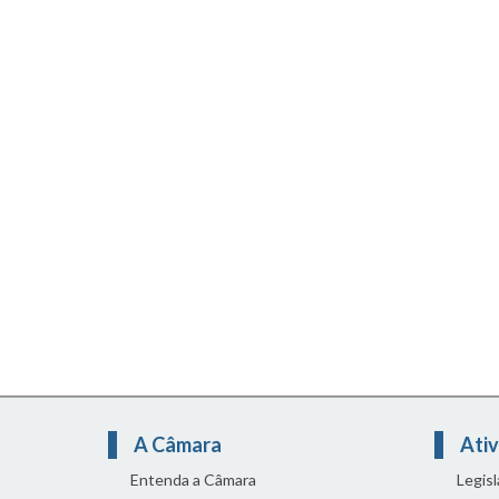
A Câmara
Ativ
Entenda a Câmara
Legis