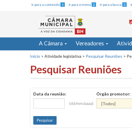
Ir para o conteúdo
1
Ir para o menu
2
Ir para a busca
3
A Câmara
Vereadores
Ativi
Início
>
Atividade legislativa
>
Pesquisar Reuniões
>
Pe
Pesquisar Reuniões
Data da reunião:
Órgão promotor:
(dd/mm/aaaa)