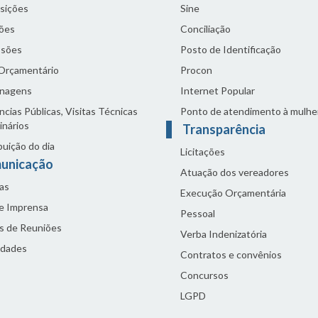
sições
Sine
ões
Conciliação
sões
Posto de Identificação
 Orçamentário
Procon
nagens
Internet Popular
cias Públicas, Visitas Técnicas
Ponto de atendimento à mulhe
inários
Transparência
buição do dia
Licitações
unicação
Atuação dos vereadores
as
Execução Orçamentária
de Imprensa
Pessoal
s de Reuniões
Verba Indenizatória
idades
Contratos e convênios
Concursos
LGPD