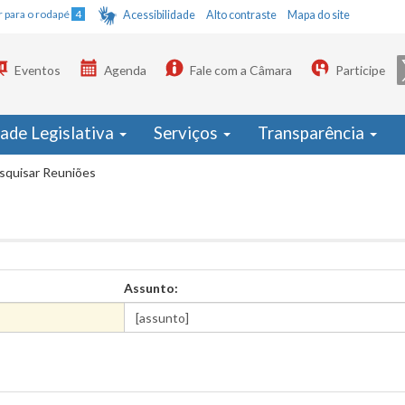
Ir para o rodapé
4
Acessibilidade
Alto contraste
Mapa do site
Eventos
Agenda
Fale com a Câmara
Participe
dade Legislativa
Serviços
Transparência
squisar Reuniões
Assunto: