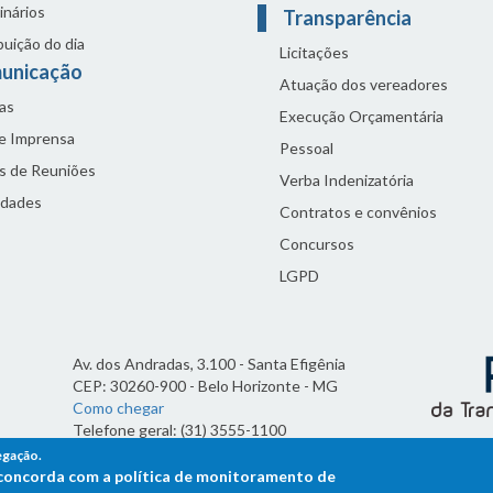
inários
Transparência
buição do dia
Licitações
unicação
Atuação dos vereadores
as
Execução Orçamentária
de Imprensa
Pessoal
s de Reuniões
Verba Indenizatória
idades
Contratos e convênios
Concursos
LGPD
Av. dos Andradas, 3.100 - Santa Efigênia
CEP: 30260-900 - Belo Horizonte - MG
Como chegar
Telefone geral: (31) 3555-1100
Horário de funcionamento:
egação.
7h às 19h
ê concorda com a política de monitoramento de