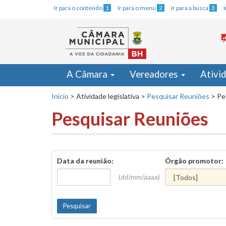
Ir para o conteúdo
1
Ir para o menu
2
Ir para a busca
3
A Câmara
Vereadores
Ativi
Início
>
Atividade legislativa
>
Pesquisar Reuniões
>
Pe
Pesquisar Reuniões
Data da reunião:
Órgão promotor:
(dd/mm/aaaa)