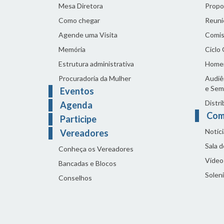
Mesa Diretora
Propo
Como chegar
Reuni
Agende uma Visita
Comis
Memória
Ciclo
Estrutura administrativa
Home
Procuradoria da Mulher
Audiên
e Sem
Eventos
Distri
Agenda
Com
Participe
Notíci
Vereadores
Sala 
Conheça os Vereadores
Vídeo
Bancadas e Blocos
Solen
Conselhos