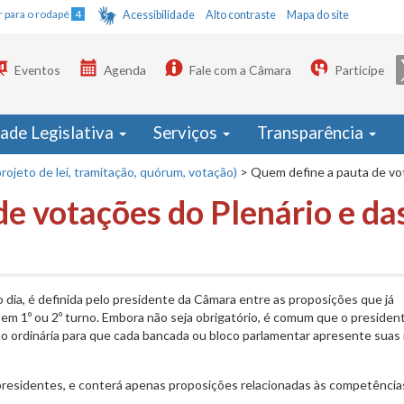
Ir para o rodapé
4
Acessibilidade
Alto contraste
Mapa do site
Eventos
Agenda
Fale com a Câmara
Participe
dade Legislativa
Serviços
Transparência
rojeto de lei, tramitação, quórum, votação)
>
Quem define a pauta de vo
e votações do Plenário e da
dia, é definida pelo presidente da Câmara entre as proposições que já
 em 1º ou 2º turno. Embora não seja obrigatório, é comum que o presiden
ão ordinária para que cada bancada ou bloco parlamentar apresente suas
presidentes, e conterá apenas proposições relacionadas às competência