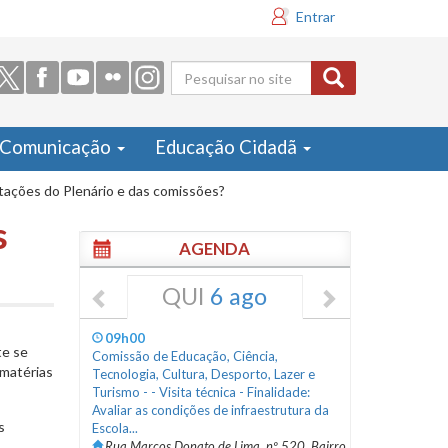
Entrar
Formulário
de busca
Comunicação
Educação Cidadã
tações do Plenário e das comissões?
s
AGENDA
QUI
6 ago
09h00
te se
Comissão de Educação, Ciência,
 matérias
Tecnologia, Cultura, Desporto, Lazer e
Turismo - - Visita técnica - Finalidade:
Avaliar as condições de infraestrutura da
s
Escola...
Rua Marcos Donato de Lima, nº 520, Bairro