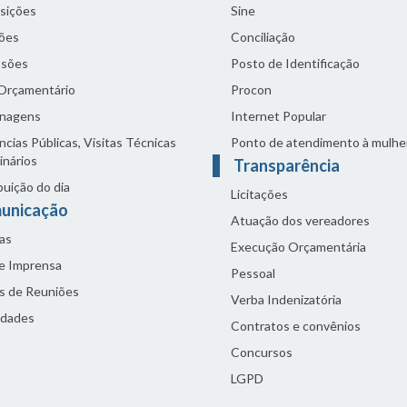
sições
Sine
ões
Conciliação
sões
Posto de Identificação
 Orçamentário
Procon
nagens
Internet Popular
cias Públicas, Visitas Técnicas
Ponto de atendimento à mulhe
inários
Transparência
buição do dia
Licitações
unicação
Atuação dos vereadores
as
Execução Orçamentária
de Imprensa
Pessoal
s de Reuniões
Verba Indenizatória
idades
Contratos e convênios
Concursos
LGPD