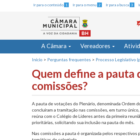
Ir para o conteúdo
1
Ir para o menu
2
Ir para a busca
3
A Câmara
Vereadores
Ativi
Início
>
Perguntas frequentes
>
Processo Legislativo (p
Quem define a pauta d
comissões?
A pauta de votações do Plenário, denominada Ordem do 
concluíram a tramitação nas comissões, em turno único,
reúna com o Colégio de Líderes antes da primeira reuni
prioritárias, solicitando sua inclusão na pauta do mês.
Nas comissões a pauta é organizada pelos respectivos 
temáticas do colegiado.