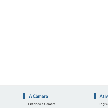
A Câmara
Ativ
Entenda a Câmara
Legis