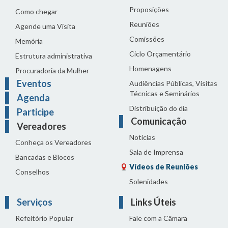
Proposições
Como chegar
Reuniões
Agende uma Visita
Comissões
Memória
Ciclo Orçamentário
Estrutura administrativa
Homenagens
Procuradoria da Mulher
Eventos
Audiências Públicas, Visitas
Técnicas e Seminários
Agenda
Distribuição do dia
Participe
Comunicação
Vereadores
Notícias
Conheça os Vereadores
Sala de Imprensa
Bancadas e Blocos
Vídeos de Reuniões
Conselhos
Solenidades
Serviços
Links Úteis
Refeitório Popular
Fale com a Câmara