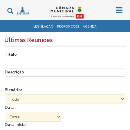
Togg
Toggle
ENTRAR
navig
navigation
LEGISLAÇÃO
PROPOSIÇÕES
AGENDA
Últimas Reuniões
Título
Descrição
Plenário:
Data:
Data
Data inicial