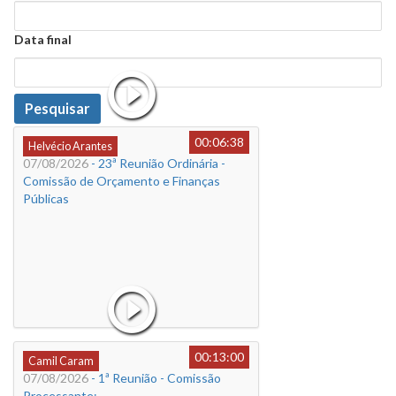
Data
Data final
Data
Pesquisar
00:06:38
Helvécio Arantes
07/08/2026
- 23ª Reunião Ordinária -
Comissão de Orçamento e Finanças
Públicas
00:13:00
Camil Caram
07/08/2026
- 1ª Reunião - Comissão
Processante: