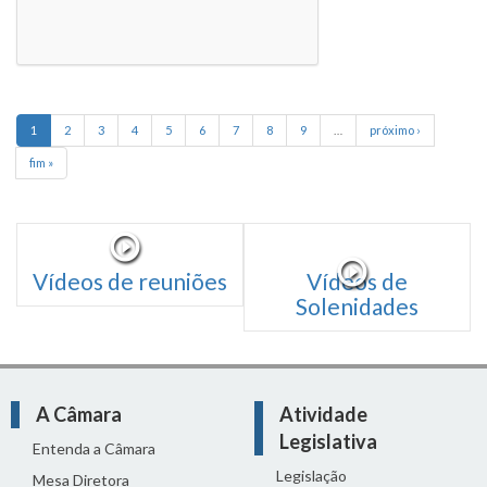
1
2
3
4
5
6
7
8
9
…
próximo ›
fim »
Vídeos de reuniões
Vídeos de
Solenidades
A Câmara
Atividade
Legislativa
Entenda a Câmara
Legislação
Mesa Diretora