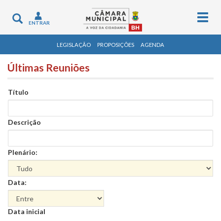
Togg
Toggle
ENTRAR
navig
navigation
LEGISLAÇÃO
PROPOSIÇÕES
AGENDA
Últimas Reuniões
Título
Descrição
Plenário:
Data:
Data
Data inicial