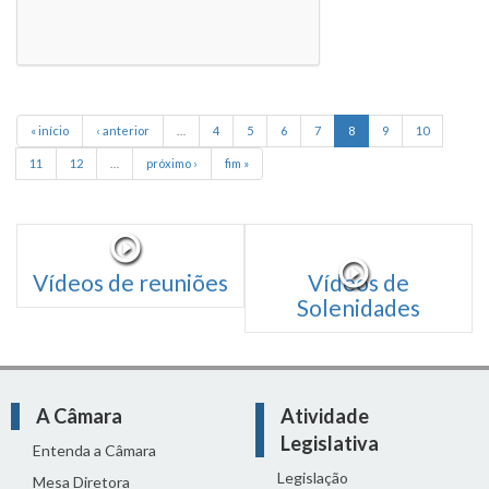
« início
‹ anterior
…
4
5
6
7
8
9
10
11
12
…
próximo ›
fim »
Vídeos de reuniões
Vídeos de
Solenidades
A Câmara
Atividade
Legislativa
Entenda a Câmara
Legislação
Mesa Diretora