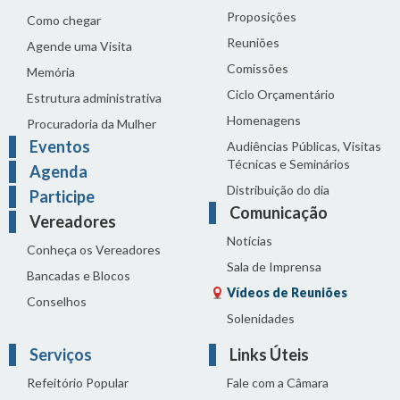
Proposições
Como chegar
Reuniões
Agende uma Visita
Comissões
Memória
Ciclo Orçamentário
Estrutura administrativa
Homenagens
Procuradoria da Mulher
Eventos
Audiências Públicas, Visitas
Técnicas e Seminários
Agenda
Distribuição do dia
Participe
Comunicação
Vereadores
Notícias
Conheça os Vereadores
Sala de Imprensa
Bancadas e Blocos
Vídeos de Reuniões
Conselhos
Solenidades
Serviços
Links Úteis
Refeitório Popular
Fale com a Câmara