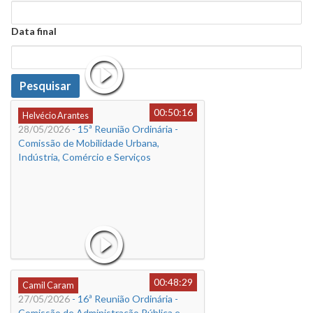
Data
Data final
Data
Pesquisar
00:50:16
Helvécio Arantes
28/05/2026
- 15ª Reunião Ordinária -
Comissão de Mobilidade Urbana,
Indústria, Comércio e Serviços
00:48:29
Camil Caram
27/05/2026
- 16ª Reunião Ordinária -
Comissão de Administração Pública e