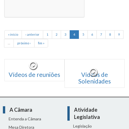
« início
‹ anterior
1
2
3
4
5
6
7
8
9
…
próximo ›
fim »
Vídeos de reuniões
Vídeos de
Solenidades
A Câmara
Atividade
Legislativa
Entenda a Câmara
Legislação
Mesa Diretora