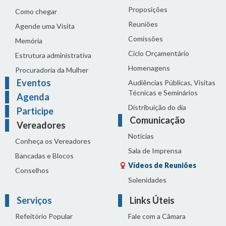
Proposições
Como chegar
Reuniões
Agende uma Visita
Comissões
Memória
Ciclo Orçamentário
Estrutura administrativa
Homenagens
Procuradoria da Mulher
Eventos
Audiências Públicas, Visitas
Técnicas e Seminários
Agenda
Distribuição do dia
Participe
Comunicação
Vereadores
Notícias
Conheça os Vereadores
Sala de Imprensa
Bancadas e Blocos
Vídeos de Reuniões
Conselhos
Solenidades
Serviços
Links Úteis
Refeitório Popular
Fale com a Câmara