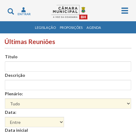
Togg
Toggle
ENTRAR
navig
navigation
LEGISLAÇÃO
PROPOSIÇÕES
AGENDA
Últimas Reuniões
Título
Descrição
Plenário:
Data:
Data
Data inicial