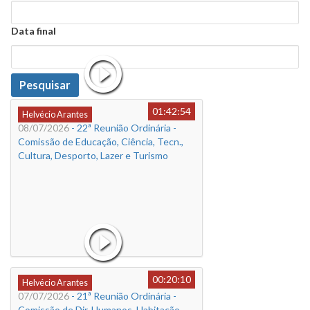
Data
Data final
Data
Pesquisar
01:42:54
Helvécio Arantes
08/07/2026
- 22ª Reunião Ordinária -
Comissão de Educação, Ciência, Tecn.,
Cultura, Desporto, Lazer e Turismo
00:20:10
Helvécio Arantes
07/07/2026
- 21ª Reunião Ordinária -
Comissão de Dir. Humanos, Habitação,