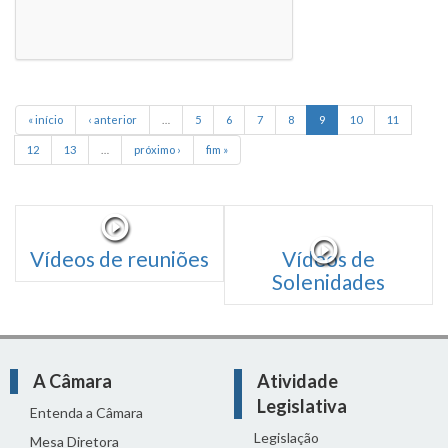
« início
‹ anterior
…
5
6
7
8
9
10
11
12
13
…
próximo ›
fim »
Vídeos de reuniões
Vídeos de
Solenidades
A Câmara
Atividade
Legislativa
Entenda a Câmara
Legislação
Mesa Diretora