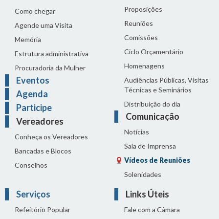
Proposições
Como chegar
Reuniões
Agende uma Visita
Comissões
Memória
Ciclo Orçamentário
Estrutura administrativa
Homenagens
Procuradoria da Mulher
Eventos
Audiências Públicas, Visitas
Técnicas e Seminários
Agenda
Distribuição do dia
Participe
Comunicação
Vereadores
Notícias
Conheça os Vereadores
Sala de Imprensa
Bancadas e Blocos
Vídeos de Reuniões
Conselhos
Solenidades
Serviços
Links Úteis
Refeitório Popular
Fale com a Câmara