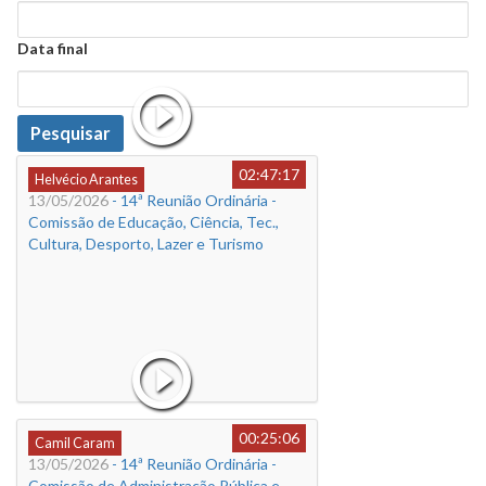
Data
Data final
Data
Pesquisar
02:47:17
Helvécio Arantes
13/05/2026
- 14ª Reunião Ordinária -
Comissão de Educação, Ciência, Tec.,
Cultura, Desporto, Lazer e Turismo
00:25:06
Camil Caram
13/05/2026
- 14ª Reunião Ordinária -
Comissão de Administração Pública e