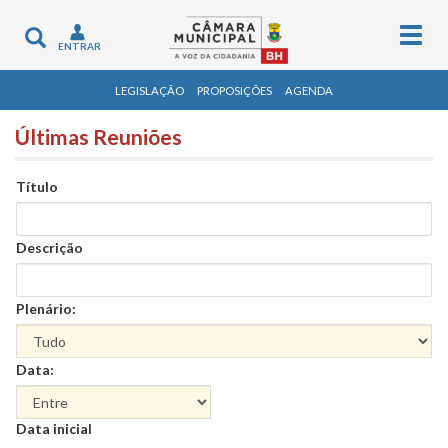
Togg
Toggle
ENTRAR
navig
navigation
LEGISLAÇÃO
PROPOSIÇÕES
AGENDA
Últimas Reuniões
Título
Descrição
Plenário:
Data:
Data
Data inicial