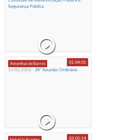
Segurança Pública
01:04:01
Amynthas de Barros
13/05/2026
- 38ª Reunião Ordinária
03:05:14
Helvécio Arantes