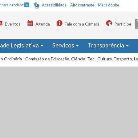
Ir para o rodapé
4
Acessibilidade
Alto contraste
Mapa do site
Eventos
Agenda
Fale com a Câmara
Participe
dade Legislativa
Serviços
Transparência
o Ordinária - Comissão de Educação, Ciência, Tec., Cultura, Desporto, L