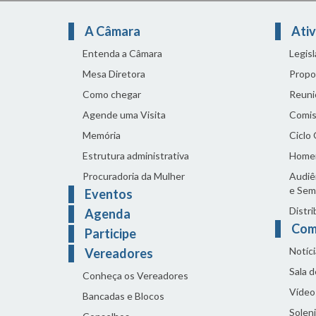
A Câmara
Ativ
Entenda a Câmara
Legis
Mesa Diretora
Propo
Como chegar
Reuni
Agende uma Visita
Comis
Memória
Ciclo
Estrutura administrativa
Home
Procuradoria da Mulher
Audiên
e Sem
Eventos
Distri
Agenda
Com
Participe
Notíci
Vereadores
Sala 
Conheça os Vereadores
Vídeo
Bancadas e Blocos
Solen