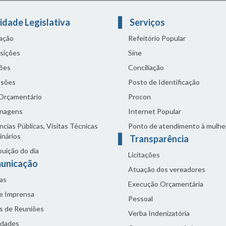
idade Legislativa
Serviços
lação
Refeitório Popular
sições
Sine
ões
Conciliação
sões
Posto de Identificação
 Orçamentário
Procon
nagens
Internet Popular
cias Públicas, Visitas Técnicas
Ponto de atendimento à mulhe
inários
Transparência
buição do dia
Licitações
unicação
Atuação dos vereadores
as
Execução Orçamentária
de Imprensa
Pessoal
s de Reuniões
Verba Indenizatória
idades