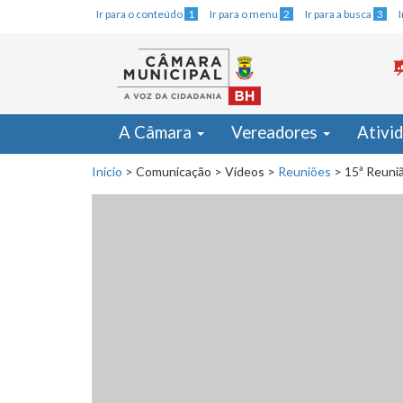
Ir para o conteúdo
1
Ir para o menu
2
Ir para a busca
3
A Câmara
Vereadores
Ativi
Início
>
Comunicação
>
Vídeos
>
Reuniões
>
15ª Reuniã