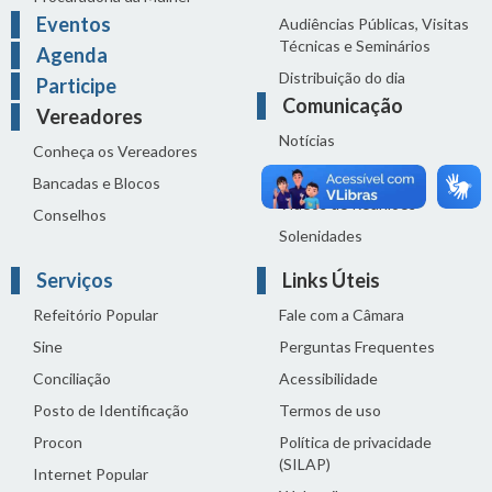
Eventos
Audiências Públicas, Visitas
Técnicas e Seminários
Agenda
Distribuição do dia
Participe
Comunicação
Vereadores
Notícias
Conheça os Vereadores
Sala de Imprensa
Bancadas e Blocos
Vídeos de Reuniões
Conselhos
Solenidades
Serviços
Links Úteis
Refeitório Popular
Fale com a Câmara
Sine
Perguntas Frequentes
Conciliação
Acessibilidade
Posto de Identificação
Termos de uso
Procon
Política de privacidade
(SILAP)
Internet Popular