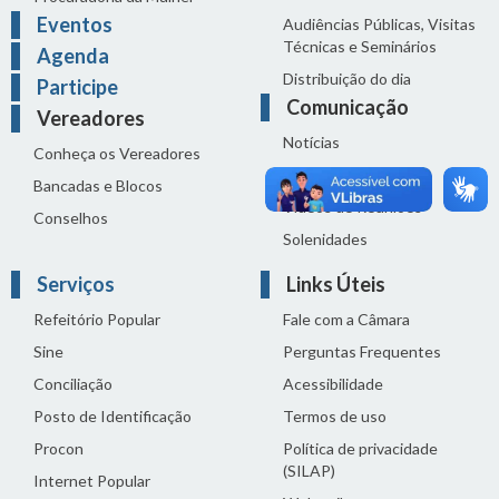
Eventos
Audiências Públicas, Visitas
Técnicas e Seminários
Agenda
Distribuição do dia
Participe
Comunicação
Vereadores
Notícias
Conheça os Vereadores
Sala de Imprensa
Bancadas e Blocos
Vídeos de Reuniões
Conselhos
Solenidades
Serviços
Links Úteis
Refeitório Popular
Fale com a Câmara
Sine
Perguntas Frequentes
Conciliação
Acessibilidade
Posto de Identificação
Termos de uso
Procon
Política de privacidade
(SILAP)
Internet Popular