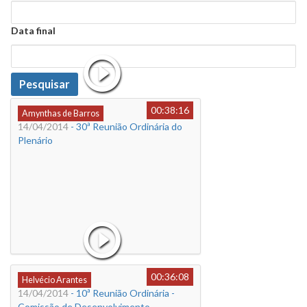
Data
Data final
Data
Pesquisar
00:38:16
Amynthas de Barros
14/04/2014
- 30ª Reunião Ordinária do
Plenário
00:36:08
Helvécio Arantes
14/04/2014
- 10ª Reunião Ordinária -
Comissão de Desenvolvimento