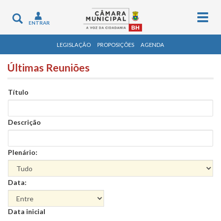
Togg
Toggle
ENTRAR
navig
navigation
LEGISLAÇÃO
PROPOSIÇÕES
AGENDA
Últimas Reuniões
Título
Descrição
Plenário:
Data:
Data
Data inicial