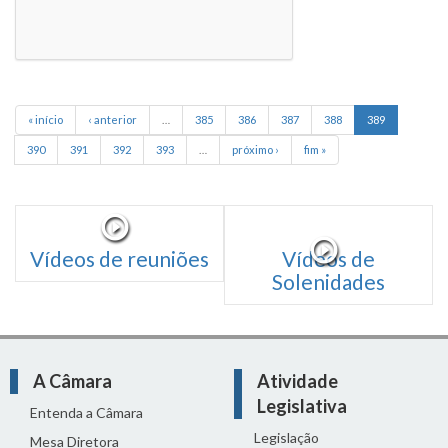
« início
‹ anterior
…
385
386
387
388
389
390
391
392
393
…
próximo ›
fim »
Vídeos de reuniões
Vídeos de
Solenidades
A Câmara
Atividade
Legislativa
Entenda a Câmara
Legislação
Mesa Diretora