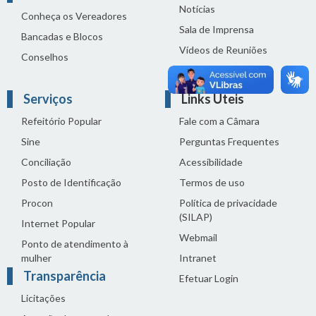
Notícias
Conheça os Vereadores
Sala de Imprensa
Bancadas e Blocos
Vídeos de Reuniões
Conselhos
Solenidades
Serviços
Links Úteis
Refeitório Popular
Fale com a Câmara
Sine
Perguntas Frequentes
Conciliação
Acessibilidade
Posto de Identificação
Termos de uso
Procon
Política de privacidade
(SILAP)
Internet Popular
Webmail
Ponto de atendimento à
mulher
Intranet
Transparência
Efetuar Login
Licitações