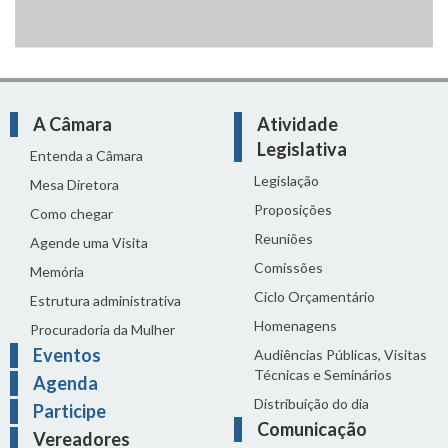
A Câmara
Atividade
Legislativa
Entenda a Câmara
Legislação
Mesa Diretora
Proposições
Como chegar
Reuniões
Agende uma Visita
Comissões
Memória
Ciclo Orçamentário
Estrutura administrativa
Homenagens
Procuradoria da Mulher
Eventos
Audiências Públicas, Visitas
Técnicas e Seminários
Agenda
Distribuição do dia
Participe
Comunicação
Vereadores