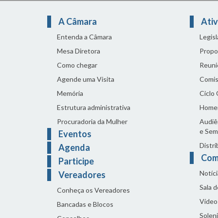
A Câmara
Ativ
Entenda a Câmara
Legis
Mesa Diretora
Propo
Como chegar
Reuni
Agende uma Visita
Comis
Memória
Ciclo
Estrutura administrativa
Home
Procuradoria da Mulher
Audiên
e Sem
Eventos
Distri
Agenda
Com
Participe
Notíci
Vereadores
Sala 
Conheça os Vereadores
Vídeo
Bancadas e Blocos
Solen