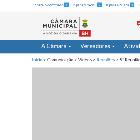
Ir para o conteúdo
1
Ir para o menu
2
Ir para a busca
3
A Câmara
Vereadores
Ativi
Início
>
Comunicação
>
Vídeos
>
Reuniões
>
5ª Reunião