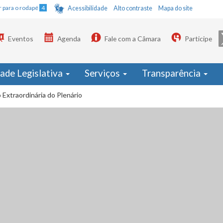
Ir para o rodapé
4
Acessibilidade
Alto contraste
Mapa do site
Eventos
Agenda
Fale com a Câmara
Participe
dade Legislativa
Serviços
Transparência
 Extraordinária do Plenário