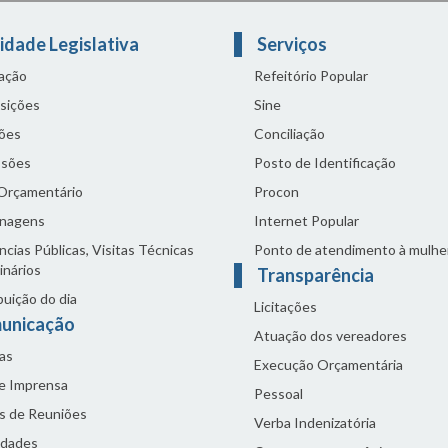
idade Legislativa
Serviços
lação
Refeitório Popular
sições
Sine
ões
Conciliação
sões
Posto de Identificação
 Orçamentário
Procon
nagens
Internet Popular
cias Públicas, Visitas Técnicas
Ponto de atendimento à mulhe
inários
Transparência
buição do dia
Licitações
unicação
Atuação dos vereadores
as
Execução Orçamentária
de Imprensa
Pessoal
s de Reuniões
Verba Indenizatória
idades