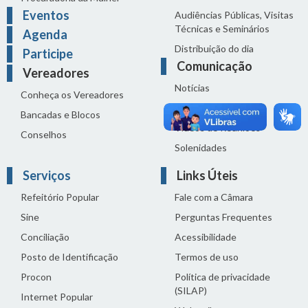
Eventos
Audiências Públicas, Visitas
Técnicas e Seminários
Agenda
Distribuição do dia
Participe
Comunicação
Vereadores
Notícias
Conheça os Vereadores
Sala de Imprensa
Bancadas e Blocos
Vídeos de Reuniões
Conselhos
Solenidades
Serviços
Links Úteis
Refeitório Popular
Fale com a Câmara
Sine
Perguntas Frequentes
Conciliação
Acessibilidade
Posto de Identificação
Termos de uso
Procon
Política de privacidade
(SILAP)
Internet Popular