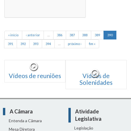
« início
‹ anterior
…
386
387
388
389
390
391
392
393
394
…
próximo ›
fim »
Vídeos de reuniões
Vídeos de
Solenidades
A Câmara
Atividade
Legislativa
Entenda a Câmara
Legislação
Mesa Diretora