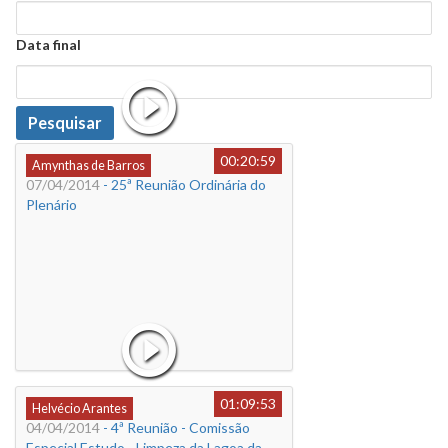
Data
Data final
Data
Pesquisar
00:20:59
Amynthas de Barros
07/04/2014
- 25ª Reunião Ordinária do
Plenário
01:09:53
Helvécio Arantes
04/04/2014
- 4ª Reunião - Comissão
Especial Estudo - Limpeza da Lagoa da