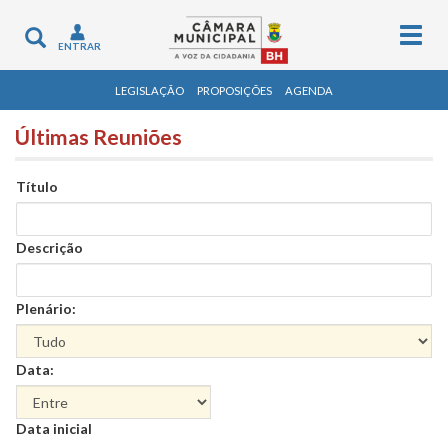
Togg
Toggle
ENTRAR
navig
navigation
LEGISLAÇÃO
PROPOSIÇÕES
AGENDA
Últimas Reuniões
Título
Descrição
Plenário:
Data:
Data
Data inicial