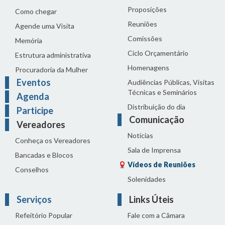
Proposições
Como chegar
Reuniões
Agende uma Visita
Comissões
Memória
Ciclo Orçamentário
Estrutura administrativa
Homenagens
Procuradoria da Mulher
Eventos
Audiências Públicas, Visitas
Técnicas e Seminários
Agenda
Distribuição do dia
Participe
Comunicação
Vereadores
Notícias
Conheça os Vereadores
Sala de Imprensa
Bancadas e Blocos
Vídeos de Reuniões
Conselhos
Solenidades
Serviços
Links Úteis
Refeitório Popular
Fale com a Câmara