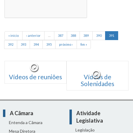
« início
‹ anterior
…
387
388
389
390
391
392
393
394
395
próximo ›
fim »
Vídeos de reuniões
Vídeos de
Solenidades
A Câmara
Atividade
Legislativa
Entenda a Câmara
Legislação
Mesa Diretora