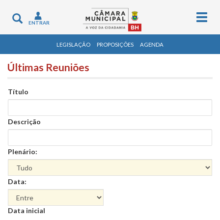
Togg
Toggle
ENTRAR
navig
navigation
LEGISLAÇÃO
PROPOSIÇÕES
AGENDA
Últimas Reuniões
Título
Descrição
Plenário:
Data:
Data
Data inicial