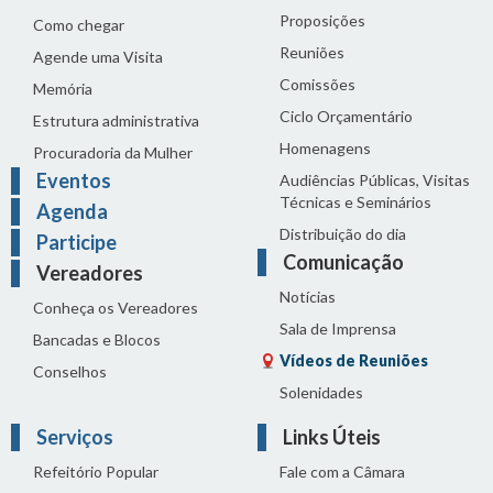
Proposições
Como chegar
Reuniões
Agende uma Visita
Comissões
Memória
Ciclo Orçamentário
Estrutura administrativa
Homenagens
Procuradoria da Mulher
Eventos
Audiências Públicas, Visitas
Técnicas e Seminários
Agenda
Distribuição do dia
Participe
Comunicação
Vereadores
Notícias
Conheça os Vereadores
Sala de Imprensa
Bancadas e Blocos
Vídeos de Reuniões
Conselhos
Solenidades
Serviços
Links Úteis
Refeitório Popular
Fale com a Câmara