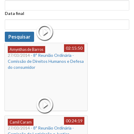
Data
Data final
Data
Pesquisar
02:15:50
Amynthas de Barros
27/03/2014
- 8ª Reunião Ordinária -
Comissão de Direitos Humanos e Defesa
do consumidor
00:24:19
Camil Caram
27/03/2014
- 8ª Reunião Ordinária -
Comissão de Legislação e Justiça