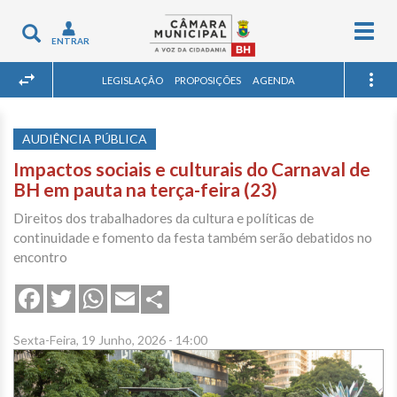
Togg
Toggle
ENTRAR
navig
navigation
LEGISLAÇÃO
PROPOSIÇÕES
AGENDA
AUDIÊNCIA PÚBLICA
Impactos sociais e culturais do Carnaval de
BH em pauta na terça-feira (23)
Direitos dos trabalhadores da cultura e políticas de
continuidade e fomento da festa também serão debatidos no
encontro
Share
Facebook
Twitter
WhatsApp
Email
Sexta-Feira, 19 Junho, 2026 - 14:00