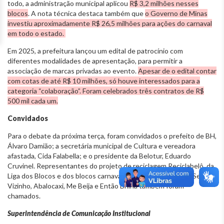
todo, a administração municipal aplicou
R$ 3,2 milhões nesses
blocos
. A nota técnica destaca também que
o Governo de Minas
investiu aproximadamente R$ 26,5 milhões para ações do carnaval
em todo o estado.
Em 2025, a prefeitura lançou um edital de patrocínio com
diferentes modalidades de apresentação, para permitir a
associação de marcas privadas ao evento.
Apesar de o edital contar
com cotas de até R$ 10 milhões, só houve interessados para a
categoria “colaboração”. Foram celebrados três contratos de R$
500 mil cada um.
Convidados
Para o debate da próxima terça, foram convidados o prefeito de BH,
Álvaro Damião; a secretária municipal de Cultura e vereadora
afastada, Cida Falabella; e o presidente da Belotur, Eduardo
Cruvinel. Representantes do projeto de reciclagem Reciclabelô, da
Liga dos Blocos e dos blocos carnavalescos Corte Devassa, Seu
Vizinho, Abalocaxi, Me Beija e Então Brilha também foram
chamados.
Superintendência de Comunicação Institucional