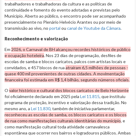
trabalhadores e trabalhadoras da cultura e as políticas de
continuidade e fomento
do evento adotadas e previstas pelo
Município. Aberto ao público, o encontro pode ser acompanhado
presencialmente no Plenário Helvécio Arantes ou por meio de
transmissão ao vivo, no
portal
ou
canal de Youtube da Câmara
.
Reconhecimento e valorização
Em
2026, o Carnaval de BH alcançou recordes históricos de público
e ocupação hoteleira
. Nos 23 dias de programação, desfiles de
escolas de samba e blocos caricatos, palcos com artistas locais e
convidados, e 457 blocos de rua
atraíram 6,5 milhões de pessoas -
quase 400 mil provenientes de outras cidades. A movimentação
financeira foi estimada em R$ 1,4 bilhão, segundo números oficiais.
O
valor histórico e cultural dos blocos caricatos de Belo Horizonte
foi oficialmente declarado em 2025 pela
Lei 11.815
, que instituiu
programa de proteção, incentivo e valorização dessa tradição. No
mesmo ano, a
Lei 11.830
, também de iniciativa parlamentar,
reconheceu as escolas de samba, os blocos caricatos e os blocos
de rua como manifestações culturais identitárias do município
, e
como manifestação cultural toda atividade carnavalesca
espontânea que ocorrer nos bairros e logradouros públicos. Ambas