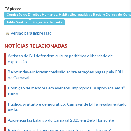
Tópicos:
Comissão de Direitos Humanos, Habitação, Igualdade Racial e Defesa do Co
Juhlia Santos
Sugestão de pauta
Versão para impressão
NOTÍCIAS RELACIONADAS
Artistas de BH defendem cultura periférica e liberdade de
expressão
Belotur deve informar comissão sobre atrações pagas pela PBH
no Carnaval
Proibição de menores em eventos "impróprios" é aprovada em 1º
turno
Público, gratuito e democrático: Carnaval de BH é regulamentado
em lei
Audiência faz balanço do Carnaval 2025 em Belo Horizonte
Projeto que proíbe menores em eventos carnavalescos é