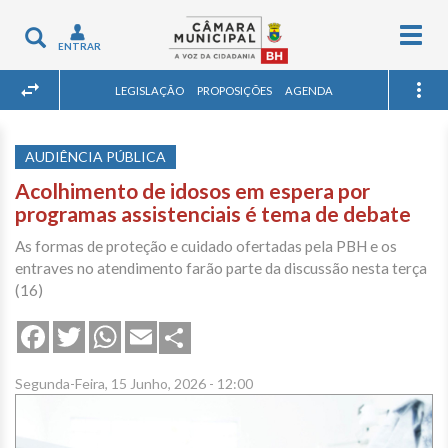
Togg
Toggle
ENTRAR
navig
navigation
LEGISLAÇÃO
PROPOSIÇÕES
AGENDA
AUDIÊNCIA PÚBLICA
Acolhimento de idosos em espera por
programas assistenciais é tema de debate
As formas de proteção e cuidado ofertadas pela PBH e os
entraves no atendimento farão parte da discussão nesta terça
(16)
Share
Facebook
Twitter
WhatsApp
Email
Segunda-Feira, 15 Junho, 2026 - 12:00