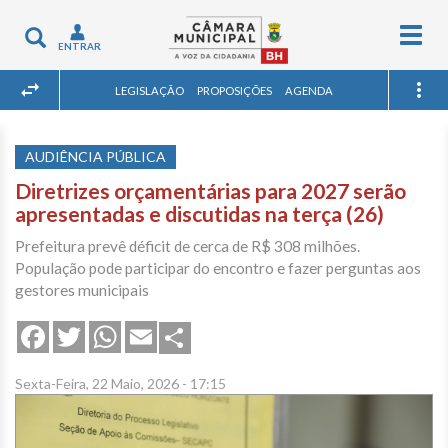
Togg
Toggle
ENTRAR
navig
navigation
LEGISLAÇÃO
PROPOSIÇÕES
AGENDA
AUDIÊNCIA PÚBLICA
Diretrizes orçamentárias para 2027 serão
apresentadas e discutidas na terça (26)
Prefeitura prevê déficit de cerca de R$ 308 milhões.
População pode participar do encontro e fazer perguntas aos
gestores municipais
Share
Facebook
Twitter
WhatsApp
Email
Sexta-Feira, 22 Maio, 2026 - 17:15