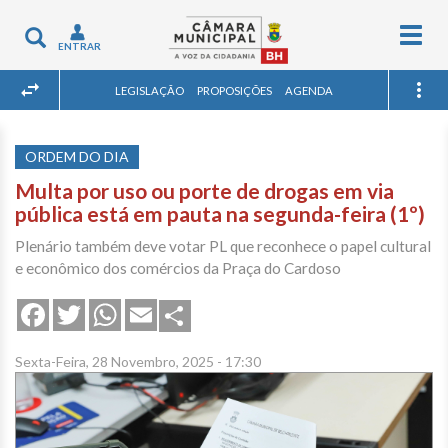
Togg
Toggle
ENTRAR
navig
navigation
LEGISLAÇÃO
PROPOSIÇÕES
AGENDA
ORDEM DO DIA
Multa por uso ou porte de drogas em via
pública está em pauta na segunda-feira (1º)
Plenário também deve votar PL que reconhece o papel cultural
e econômico dos comércios da Praça do Cardoso
Share
Facebook
Twitter
WhatsApp
Email
Sexta-Feira, 28 Novembro, 2025 - 17:30