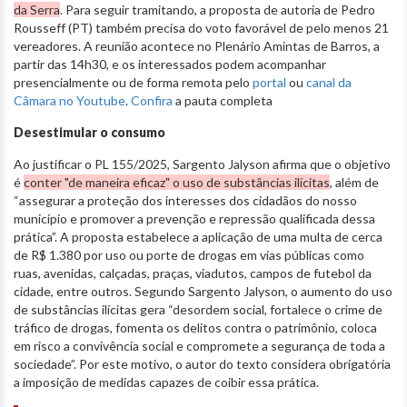
da Serra
. Para seguir tramitando, a proposta de autoria de Pedro
Rousseff (PT) também precisa do voto favorável de pelo menos 21
vereadores. A reunião acontece no Plenário Amintas de Barros, a
partir das 14h30, e os interessados podem acompanhar
presencialmente ou de forma remota pelo
portal
ou
canal da
Câmara no Youtube
.
Confira
a pauta completa
Desestimular o consumo
Ao justificar o PL 155/2025, Sargento Jalyson afirma que o objetivo
é
conter "de maneira eficaz" o uso de substâncias ilícitas
, além de
“assegurar a proteção dos interesses dos cidadãos do nosso
município e promover a prevenção e repressão qualificada dessa
prática”. A proposta estabelece a aplicação de uma multa de cerca
de R$ 1.380 por uso ou porte de drogas em vias públicas como
ruas, avenidas, calçadas, praças, viadutos, campos de futebol da
cidade, entre outros. Segundo Sargento Jalyson, o aumento do uso
de substâncias ilícitas gera “desordem social, fortalece o crime de
tráfico de drogas, fomenta os delitos contra o patrimônio, coloca
em risco a convivência social e compromete a segurança de toda a
sociedade”. Por este motivo, o autor do texto considera obrigatória
a imposição de medidas capazes de coibir essa prática.