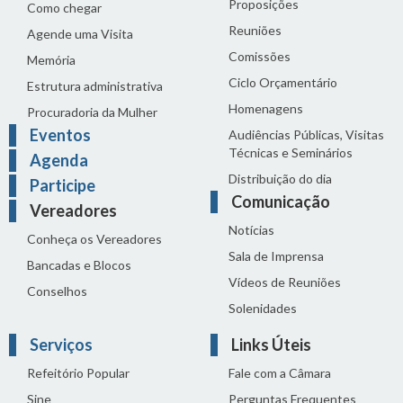
Proposições
Como chegar
Reuniões
Agende uma Visita
Comissões
Memória
Ciclo Orçamentário
Estrutura administrativa
Homenagens
Procuradoria da Mulher
Eventos
Audiências Públicas, Visitas
Técnicas e Seminários
Agenda
Distribuição do dia
Participe
Comunicação
Vereadores
Notícias
Conheça os Vereadores
Sala de Imprensa
Bancadas e Blocos
Vídeos de Reuniões
Conselhos
Solenidades
Serviços
Links Úteis
Refeitório Popular
Fale com a Câmara
Sine
Perguntas Frequentes