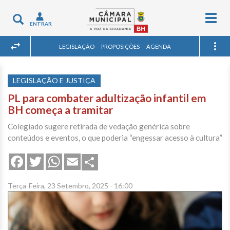
Togg
Toggle
ENTRAR
navig
navigation
LEGISLAÇÃO
PROPOSIÇÕES
AGENDA
LEGISLAÇÃO E JUSTIÇA
PL para combater adultização infantil em
BH começa a tramitar
Colegiado sugere retirada de vedação genérica sobre
conteúdos e eventos, o que poderia “engessar acesso à cultura”
Share
Facebook
Twitter
WhatsApp
Email
Terça-Feira, 23 Setembro, 2025 - 16:00