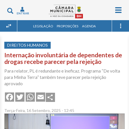
Togg
Toggle
ENTRAR
navig
navigation
LEGISLAÇÃO
PROPOSIÇÕES
AGENDA
DIREITOS HUMANOS
Internação involuntária de dependentes de
drogas recebe parecer pela rejeição
Para relator, PL é redundante e ineficaz. Programa “De volta
para Minha Terra” também teve parecer pela rejeição
aprovado
Share
Facebook
Twitter
WhatsApp
Email
Terça-Feira, 16 Setembro, 2025 - 12:45