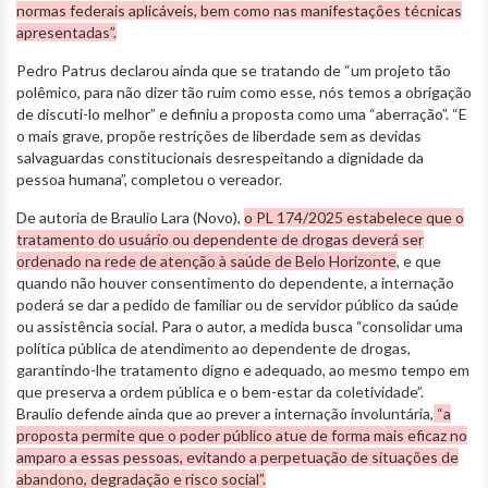
normas federais aplicáveis, bem como nas manifestações técnicas
apresentadas”.
Pedro Patrus declarou ainda que se tratando de “um projeto tão
polêmico, para não dizer tão ruim como esse, nós temos a obrigação
de discuti-lo melhor” e definiu a proposta como uma “aberração”. “E
o mais grave, propõe restrições de liberdade sem as devidas
salvaguardas constitucionais desrespeitando a dignidade da
pessoa humana”, completou o vereador.
De autoria de Braulio Lara (Novo),
o PL 174/2025 estabelece que o
tratamento do usuário ou dependente de drogas deverá ser
ordenado na rede de atenção à saúde de Belo Horizonte
, e que
quando não houver consentimento do dependente, a internação
poderá se dar a pedido de familiar ou de servidor público da saúde
ou assistência social. Para o autor, a medida busca “consolidar uma
política pública de atendimento ao dependente de drogas,
garantindo-lhe tratamento digno e adequado, ao mesmo tempo em
que preserva a ordem pública e o bem-estar da coletividade”.
Braulio defende ainda que ao prever a internação involuntária,
“a
proposta permite que o poder público atue de forma mais eficaz no
amparo a essas pessoas, evitando a perpetuação de situações de
abandono, degradação e risco social”.