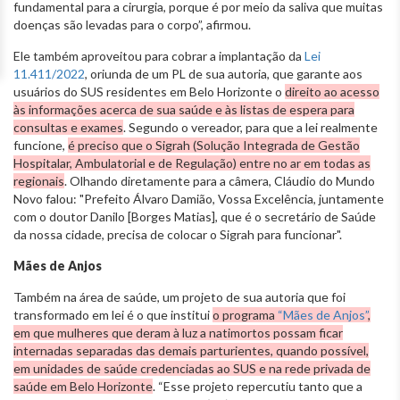
fundamental para a cirurgia, porque é por meio da saliva que muitas
doenças são levadas para o corpo”, afirmou.
Ele também aproveitou para cobrar a implantação da
Lei
11.411/2022
, oriunda de um PL de sua autoria, que garante aos
usuários do SUS residentes em Belo Horizonte o
direito ao acesso
às informações acerca de sua saúde e às listas de espera para
consultas e exames
. Segundo o vereador, para que a lei realmente
funcione,
é preciso que o Sigrah (Solução Integrada de Gestão
Hospitalar, Ambulatorial e de Regulação) entre no ar em todas as
regionais
. Olhando diretamente para a câmera, Cláudio do Mundo
Novo falou: "Prefeito Álvaro Damião, Vossa Excelência, juntamente
com o doutor Danilo [Borges Matias], que é o secretário de Saúde
da nossa cidade, precisa de colocar o Sigrah para funcionar".
Mães de Anjos
Também na área de saúde, um projeto de sua autoria que foi
transformado em lei é o que institui
o programa
“Mães de Anjos”
,
em que mulheres que deram à luz a natimortos possam ficar
internadas separadas das demais parturientes, quando possível,
em unidades de saúde credenciadas ao SUS e na rede privada de
saúde em Belo Horizonte
. “Esse projeto repercutiu tanto que a