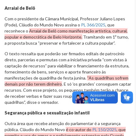
Arraial de Belô
Com o presidente da Câmara Municipal, Professor Juliano Lopes
(Pode), Cláudio do Mundo Novo assina o
PL 366/2025
, que
reconhece o
Arraial de Belô como manifestação artística, cultural,
popular e democrática de Belo Horizonte.
Tramitando em 1º turno,
a proposta busca “preservar e fortalecer a cultura popular”.
O texto ressalta que poderão ser firmados editais de patrocínio
direto, parcerias e permutas com a iniciativa privada “com vistas à
captação de recursos” para viabilizar o financiamento da estrutura,
fornecimento de bens, serviços e aporte financeiro às
manifestações de quadrilha de festa junina.
“As quadrilhas sofrem
demais por não terem dinheiro
. E só 'os grandes' conseguem captar
recursos. Com esse projeto, os pequenos também terão a chance
de receber verbas e fazer suas roupinhas, organizar suas
quadrilhas", disse o vereador.
Segurança pública e sexualização infantil
Outra área que recebe atenção do parlamentar é a segurança
pública. Cláudio do Mundo Novo
é co-autor do
PL 150/2025
, que
permite o uso de armas e o policiamento ostensivo pela Guarda