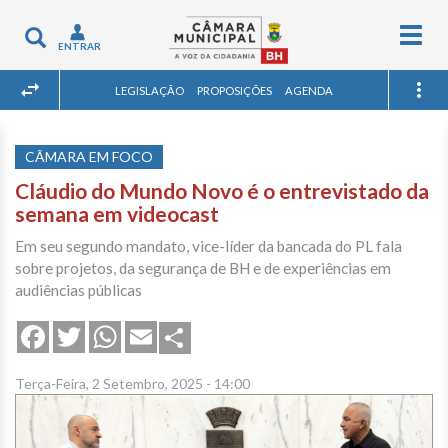
Togg
Toggle
ENTRAR
navig
navigation
LEGISLAÇÃO
PROPOSIÇÕES
AGENDA
CÂMARA EM FOCO
Cláudio do Mundo Novo é o entrevistado da
semana em videocast
Em seu segundo mandato, vice-líder da bancada do PL fala
sobre projetos, da segurança de BH e de experiências em
audiências públicas
Share
Facebook
Twitter
WhatsApp
Email
Terça-Feira, 2 Setembro, 2025 - 14:00