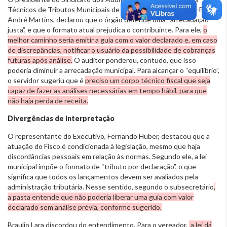
Técnicos de Tributos Municipais de Belo Horizonte (Sinfisco-BH),
André Martins, declarou que o órgão defende uma “arrecadação
justa”, e que o formato atual prejudica o contribuinte. Para ele,
o
melhor caminho seria emitir a guia com o valor declarado e, em caso
de discrepâncias, notificar o usuário da possibilidade de cobranças
futuras após análise.
O auditor ponderou, contudo, que isso
poderia diminuir a arrecadação municipal. Para alcançar o “equilíbrio”,
o servidor sugeriu que é
preciso um corpo técnico fiscal que seja
capaz de fazer as análises necessárias em tempo hábil, para que
não haja perda de receita.
Divergências de interpretação
O representante do Executivo, Fernando Huber, destacou que a
atuação do Fisco é condicionada à legislação, mesmo que haja
discordâncias pessoais em relação às normas. Segundo ele, a lei
municipal impõe o formato de “tributo por declaração”, o que
significa que todos os lançamentos devem ser avaliados pela
administração tributária. Nesse sentido, segundo o subsecretário
,
a pasta entende que não poderia liberar uma guia com valor
declarado sem análise prévia, conforme sugerido.
Braulio Lara discordou do entendimento. Para o vereador,
a lei dá