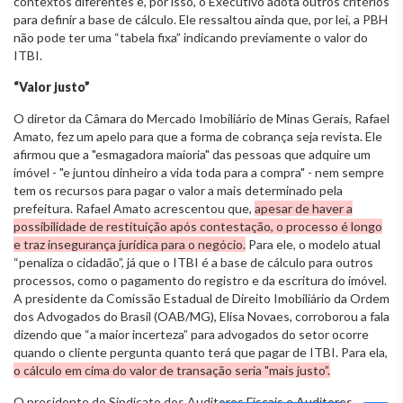
contextos diferentes e, por isso, o Executivo adota outros critérios
para definir a base de cálculo. Ele ressaltou ainda que, por lei, a PBH
não pode ter uma “tabela fixa” indicando previamente o valor do
ITBI.
“Valor justo”
O diretor da Câmara do Mercado Imobiliário de Minas Gerais, Rafael
Amato, fez um apelo para que a forma de cobrança seja revista. Ele
afirmou que a "esmagadora maioria" das pessoas que adquire um
imóvel - "e juntou dinheiro a vida toda para a compra" - nem sempre
tem os recursos para pagar o valor a mais determinado pela
prefeitura. Rafael Amato acrescentou que,
apesar de haver a
possibilidade de restituição após contestação, o processo é longo
e traz insegurança jurídica para o negócio.
Para ele, o modelo atual
“penaliza o cidadão”, já que o ITBI é a base de cálculo para outros
processos, como o pagamento do registro e da escritura do imóvel.
A presidente da Comissão Estadual de Direito Imobiliário da Ordem
dos Advogados do Brasil (OAB/MG), Elisa Novaes, corroborou a fala
dizendo que “a maior incerteza” para advogados do setor ocorre
quando o cliente pergunta quanto terá que pagar de ITBI. Para ela,
o cálculo em cima do valor de transação seria "mais justo”.
O presidente do Sindicato dos Auditores Fiscais e Auditores