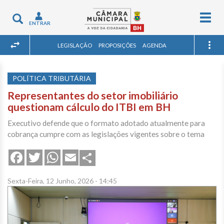
Togg
Toggle
ENTRAR
navig
navigation
LEGISLAÇÃO
PROPOSIÇÕES
AGENDA
POLÍTICA TRIBUTÁRIA
Representantes do setor imobiliário
questionam cálculo do ITBI em BH
Executivo defende que o formato adotado atualmente para
cobrança cumpre com as legislações vigentes sobre o tema
Share
Facebook
Twitter
WhatsApp
Email
Sexta-Feira, 12 Junho, 2026 - 14:45