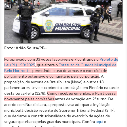
Foto: Adão Souza/PBH
Foi aprovado com 33 votos favoráveis e 7 contrários o
Projeto de
Lei (PL) 150/2025
,
que altera o
Estatuto da Guarda Municipal de
Belo Horizonte
, permitindo o uso de armas e o exercício de
policiamento ostensivo e comunitário pela corporação
. A
proposição, de autoria de Braulio Lara (Novo) e outros 13
parlamentares, teve sua primeira apreciação em Plenário na tarde
desta terça-feira (12/8).
Como recebeu emendas, o PL irá passar
novamente pelas comissões
antes da votação em 2º turno. De
acordo com Braulio Lara, a proposta visa adequar a legislação
municipal à decisão recente do Supremo Tribunal Federal (STF),
que declarou a constitucionalidade do exercício de ações de
segurança urbana pelas guardas municipais. Confira
aqui
o