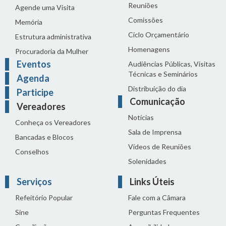
Reuniões
Agende uma Visita
Comissões
Memória
Ciclo Orçamentário
Estrutura administrativa
Homenagens
Procuradoria da Mulher
Eventos
Audiências Públicas, Visitas
Técnicas e Seminários
Agenda
Distribuição do dia
Participe
Comunicação
Vereadores
Notícias
Conheça os Vereadores
Sala de Imprensa
Bancadas e Blocos
Vídeos de Reuniões
Conselhos
Solenidades
Serviços
Links Úteis
Refeitório Popular
Fale com a Câmara
Sine
Perguntas Frequentes