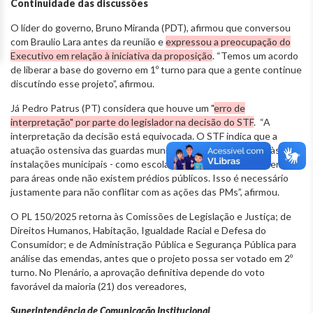
Continuidade das discussões
O líder do governo, Bruno Miranda (PDT), afirmou que conversou
com Braulio Lara antes da reunião e
expressou a preocupação do
Executivo em relação à iniciativa da proposição
. “Temos um acordo
de liberar a base do governo em 1º turno para que a gente continue
discutindo esse projeto”, afirmou.
Já Pedro Patrus (PT) considera que houve um "
erro de
interpretação" por parte do legislador na decisão do STF
. “A
interpretação da decisão está equivocada. O STF indica que a
atuação ostensiva das guardas municipais continua limitada às
instalações municipais - como escolas, parques -, sem se estender
para áreas onde não existem prédios públicos. Isso é necessário
justamente para não conflitar com as ações das PMs”, afirmou.
O PL 150/2025 retorna às Comissões de Legislação e Justiça; de
Direitos Humanos, Habitação, Igualdade Racial e Defesa do
Consumidor; e de Administração Pública e Segurança Pública para
análise das emendas, antes que o projeto possa ser votado em 2º
turno. No Plenário, a aprovação definitiva depende do voto
favorável da maioria (21) dos vereadores,
Superintendência de Comunicação Institucional