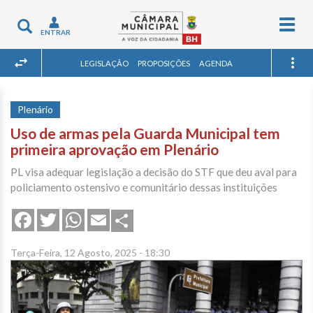
Togg
Toggle
ENTRAR
navig
navigation
LEGISLAÇÃO
PROPOSIÇÕES
AGENDA
Plenário
Uso de armas pela Guarda Municipal tem
primeira aprovação em Plenário
PL visa adequar legislação a decisão do STF que deu aval para
policiamento ostensivo e comunitário dessas instituições
Share
Facebook
Twitter
WhatsApp
Email
Terça-Feira, 12 Agosto, 2025 - 18:30