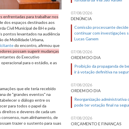
07/08/2026
es enfrentadas para trabalhar nos
DENÚNCIA
dade dos espaços destinados aos
Comissão processante decide
rda Civil Municipal de BH e pela
continuar com investigações 
ais pontos levantados na audiência
Lucas Ganem
são de Mobilidade Urbana,
icitante
do encontro, afirmou que
ndedores possam sugerir mudanças
07/08/2026
ntantes do Executivo
ORDEM DO DIA
operacional para o estádio, e as
Proibição da propaganda de b
ir à votação definitiva na segu
07/08/2026
lamações que ele teria recebido
ORDEM DO DIA
ana de "grandes eventos" na
Reorganização administrativa
tabelecer o diálogo entre os
pode ter votação final na segu
ecer para todos o papel da
s direitos e deveres de cada um
m consenso, num alinhamento, de
07/08/2026
possam trazer o sustento para suas
ORÇAMENTO E FINANÇAS