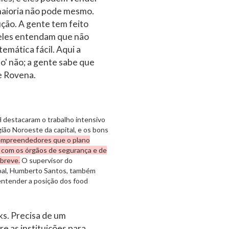
 maioria não pode mesmo.
ção. A gente tem feito
 eles entendam que não
mática fácil. Aqui a
o' não; a gente sabe que
se Rovena.
 destacaram o trabalho intensivo
ião Noroeste da capital, e os bons
empreendedores que o plano
o com os órgãos de segurança e de
 breve.
O supervisor do
pal, Humberto Santos, também
entender a posição dos food
ks. Precisa de um
re as instituições para