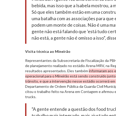
bebida, mas isso que a Isabela mostrou, a
Só que eles também estão em uma constru
uma batalha com as associações para que
podem um monte de coisas. Não é uma mate
gente não está falando que 'está tudo cert
não está, a gente não é omisso a isso”, dis
Visita técnica ao Mineirão
Representantes da Subsecretaria de Fiscalização da PBH
de planejamento realizado no estádio Arena MRV, na Reg
resultados apresentados. Eles também
informaram aos 
operacional para o Mineirão está sendo construído junt
trânsito, e que a intervenção nesse estádio ocorrerá em
Departamento de Ordem Pública da Guarda Civil Munici
citou o trabalho feito na Arena em Contagem e afirmou 
trucks.
“A gente entende a questão dos food truc
trabalho mais integrado, mais ajustado ent