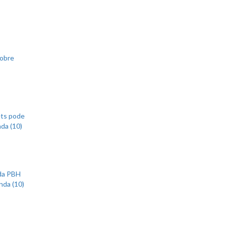
sobre
ets pode
nda (10)
 da PBH
nda (10)