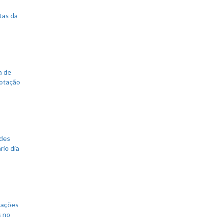
tas da
a de
votação
ades
rio dia
mações
s no