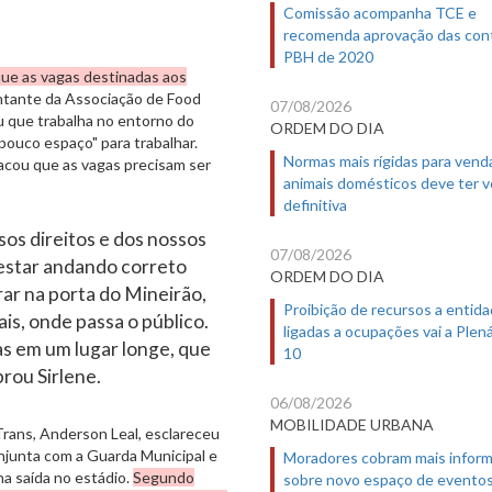
Comissão acompanha TCE e
recomenda aprovação das con
PBH de 2020
ue as vagas destinadas aos
tante da Associação de Food
07/08/2026
ou que trabalha no entorno do
ORDEM DO DIA
ouco espaço" para trabalhar.
Normas mais rígidas para vend
tacou que as vagas precisam ser
animais domésticos deve ter 
definitiva
os direitos e dos nossos
07/08/2026
estar andando correto
ORDEM DO DIA
rar na porta do Mineirão,
Proibição de recursos a entid
ais, onde passa o público.
ligadas a ocupações vai a Plená
s em um lugar longe, que
10
rou Sirlene.
06/08/2026
MOBILIDADE URBANA
ans, Anderson Leal, esclareceu
onjunta com a Guarda Municipal e
Moradores cobram mais infor
a saída no estádio.
Segundo
sobre novo espaço de evento