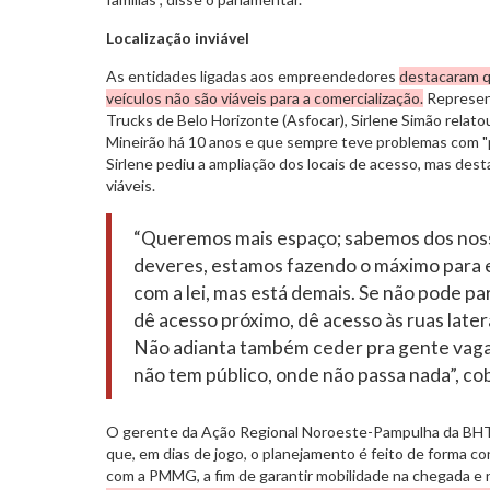
Localização inviável
As entidades ligadas aos empreendedores
destacaram q
veículos não são viáveis para a comercialização.
Represen
Trucks de Belo Horizonte (Asfocar), Sirlene Simão relat
Mineirão há 10 anos e que sempre teve problemas com "p
Sirlene pediu a ampliação dos locais de acesso, mas des
viáveis.
“Queremos mais espaço; sabemos dos noss
deveres, estamos fazendo o máximo para 
com a lei, mas está demais. Se não pode pa
dê acesso próximo, dê acesso às ruas later
Não adianta também ceder pra gente vaga
não tem público, onde não passa nada”, cob
O gerente da Ação Regional Noroeste-Pampulha da BHTr
que, em dias de jogo, o planejamento é feito de forma c
com a PMMG, a fim de garantir mobilidade na chegada e n