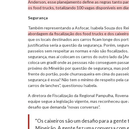
Anderson, esse planejamento define as regras tanto par
os food trucks, totalizando 100 vagas disponíveis em dia
Segurança
Também representando a Asfocar, Isabela Souza dos Re
abordagem da fiscalização dos food trucks e dos caixeir
que os locais destinados aos carros ficam longe dos por
justificativa seria a questão da segurança. Porém, segun
passeios sem respeitar as normas e não são fiscalizados
segurança, mas aí colocam os carros do outro lado da [A
coloca um gradil onde as pessoas não conseguem passar.
próximo do Mineirão por questão de segurança, mas pod
frente do portão, pode churrasqueira em cima do passeio
segurança é essa? Não tem o mínimo de respeito pela ca
carros de lanches", questionou Isabela.
A diretora de Fiscalização da Regional Pampulha, Rovena
equipe segue a legislação vigente, mas reconheceu que 
desafio que demanda "novas conversas".
“Os caixeiros são um desafio para a gente
Mineirão. A gente fez uma conversa com e