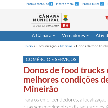
Ir para o conteúdo
1
Ir para o menu
2
Ir para a busca
3
A Câmara
Vereadores
Ativi
Início
>
Comunicação
>
Notícias
>
Donos de food trucks
COMÉRCIO E SERVIÇOS
Donos de food trucks
melhores condições de
Mineirão
Para os empreendedores, a localização d
ruas sem movimento e distantes do est