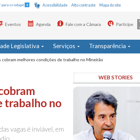
Ir para o rodapé
4
Acessibilidade
Alto contraste
Mapa do site
Eventos
Agenda
Fale com a Câmara
Participe
dade Legislativa
Serviços
Transparência
 cobram melhores condições de trabalho no Mineirão
WEB STORIES
 cobram
 trabalho no
as vagas é inviável, em
ádio