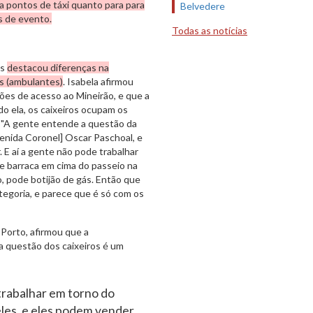
a pontos de táxi quanto para para
Belvedere
s de evento.
Todas as notícias
is
destacou diferenças na
os (ambulantes)
. Isabela afirmou
tões de acesso ao Mineirão, e que a
do ela, os caixeiros ocupam os
. "A gente entende a questão da
venida Coronel] Oscar Paschoal, e
 E aí a gente não pode trabalhar
e barraca em cima do passeio na
, pode botijão de gás. Então que
tegoria, e parece que é só com os
 Porto, afirmou que a
a questão dos caixeiros é um
 trabalhar em torno do
les, e eles podem vender