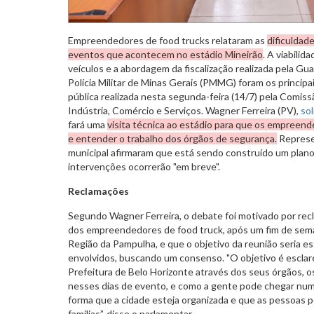
Empreendedores de food trucks relataram as
dificuldad
eventos que acontecem no estádio Mineirão
. A viabili
veículos e a abordagem da fiscalização realizada pela Gua
Polícia Militar de Minas Gerais (PMMG) foram os princip
pública realizada nesta segunda-feira (14/7) pela Comis
Indústria, Comércio e Serviços. Wagner Ferreira (PV),
sol
fará uma
visita técnica ao estádio para que os empree
e entender o trabalho dos órgãos de segurança.
Represe
municipal afirmaram que está sendo construído um plano 
intervenções ocorrerão "em breve".
Reclamações
Segundo Wagner Ferreira, o debate foi motivado por rec
dos empreendedores de food truck, após um fim de sem
Região da Pampulha, e que o objetivo da reunião seria es
envolvidos, buscando um consenso. "O objetivo é esclar
Prefeitura de Belo Horizonte através dos seus órgãos, o
nesses dias de evento, e como a gente pode chegar nu
forma que a cidade esteja organizada e que as pessoas 
famílias”, disse o parlamentar.