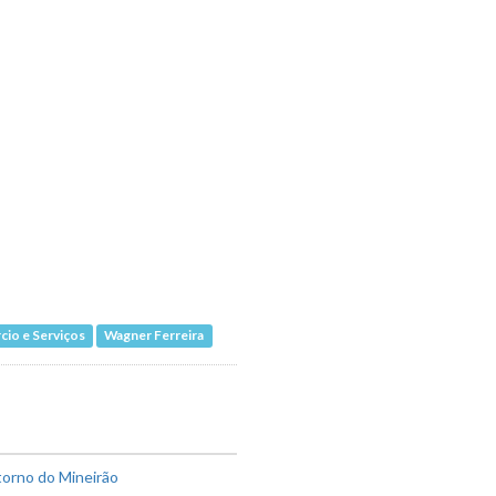
cio e Serviços
Wagner Ferreira
torno do Mineirão