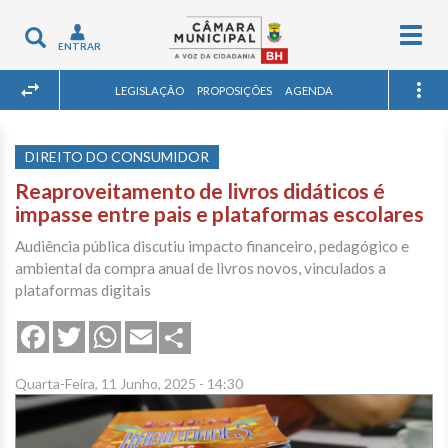
Togg
Toggle
ENTRAR
navig
navigation
LEGISLAÇÃO
PROPOSIÇÕES
AGENDA
DIREITO DO CONSUMIDOR
Reaproveitamento de livros didáticos é
impasse entre pais e plataformas escolares
Audiência pública discutiu impacto financeiro, pedagógico e
ambiental da compra anual de livros novos, vinculados a
plataformas digitais
Share
Facebook
Twitter
WhatsApp
Email
Quarta-Feira, 11 Junho, 2025 - 14:30