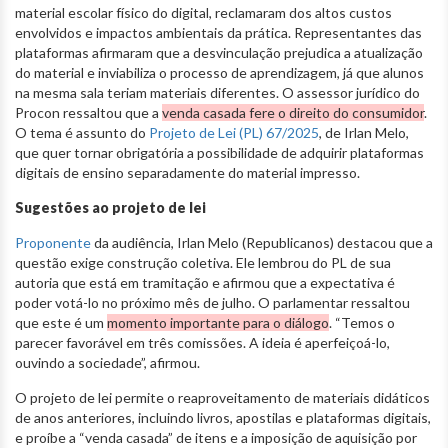
material escolar físico do digital, reclamaram dos altos custos
envolvidos e impactos ambientais da prática. Representantes das
plataformas afirmaram que a desvinculação prejudica a atualização
do material e inviabiliza o processo de aprendizagem, já que alunos
na mesma sala teriam materiais diferentes. O assessor jurídico do
Procon ressaltou que a
venda casada fere o direito do consumidor
.
O tema é assunto do
Projeto de Lei (PL) 67/2025
, de Irlan Melo,
que quer tornar obrigatória a possibilidade de adquirir plataformas
digitais de ensino separadamente do material impresso.
Sugestões ao projeto de lei
Proponente
da audiência, Irlan Melo (Republicanos) destacou que a
questão exige construção coletiva. Ele lembrou do PL de sua
autoria que está em tramitação e afirmou que a expectativa é
poder votá-lo no próximo mês de julho. O parlamentar ressaltou
que este é um
momento importante para o diálogo
. “Temos o
parecer favorável em três comissões. A ideia é aperfeiçoá-lo,
ouvindo a sociedade”, afirmou.
O projeto de lei permite o reaproveitamento de materiais didáticos
de anos anteriores, incluindo livros, apostilas e plataformas digitais,
e proíbe a “venda casada” de itens e a imposição de aquisição por