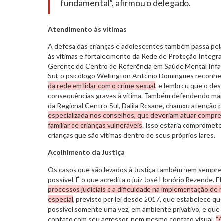
fundamental”, afirmou o delegado.
Atendimento às vítimas
A defesa das crianças e adolescentes também passa pel
às vítimas e fortalecimento da Rede de Proteção Integra
Gerente do
Centro de Referência em Saúde Mental Inf
Sul, o psicólogo Wellington Antônio Domingues reconh
da rede em lidar com o crime sexual
, e lembrou que o de
consequências graves à vítima. Também defendendo mais
da Regional Centro-Sul, Dalila Rosane, chamou atenção 
especializada nos conselhos, que deveriam atuar compr
familiar de crianças vulneráveis
. Isso estaria compromete
crianças que são vítimas dentro de seus próprios lares.
Acolhimento da Justiça
Os casos que são levados à Justiça também nem sempre
possível. É o que acredita o juiz José Honório Rezende. El
processos judiciais e a dificuldade na implementação d
especial
, previsto por lei desde 2017, que estabelece q
possível somente uma vez, em ambiente privativo, e que
contato com seu agressor, nem mesmo contato visual.
“