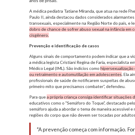
anos de prisão.
A médica pediatra Tatiane Miranda, que atua na rede Fhem
Paulo II, ainda destacou dados considerados alarmantes
transexuais, especialmente na Região Norte do país, e 
dobro de chance de sofrer abuso sexual na infância em
cisgênero.
Prevenção e identificação de casos
Alguns sinais de comportamento podem indicar que a vi
a médica legista Cristiani Regina de Faria, especialista 
Médico Legal (IML). São indícios como
hipersexualização
ou retraimento e automutilação em adolescentes
. Ela a
profissionais de saúde de notificarem suspeitas de abuso.
primeiro mito que precisamos combater”, defendeu.
Para que
a própria criança consiga identificar situações
educativos como o "Semáforo do Toque", destacado pel
semáforo ajuda a abordar o tema de maneira acessível e
regiões do corpo que não devem ser tocadas por adultos
“A prevenção começa com informação. Fort