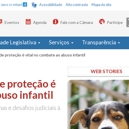
Ir para o rodapé
4
Acessibilidade
Alto contraste
Mapa do site
Eventos
Agenda
Fale com a Câmara
Participe
dade Legislativa
Serviços
Transparência
de proteção é vital no combate ao abuso infantil
WEB STORIES
e proteção é
uso infantil
s e desafios judiciais à