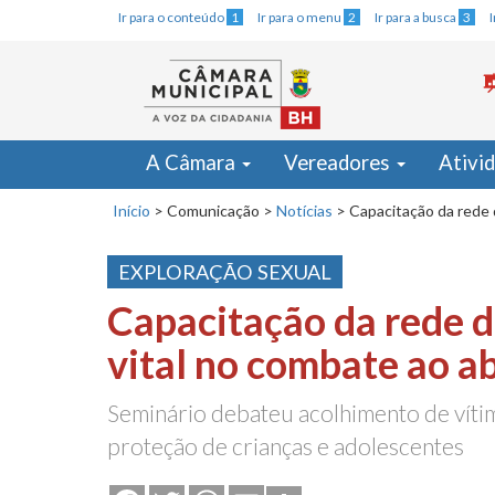
Ir para o conteúdo
1
Ir para o menu
2
Ir para a busca
3
A Câmara
Vereadores
Ativi
Início
>
Comunicação
>
Notícias
>
Capacitação da rede 
EXPLORAÇÃO SEXUAL
Capacitação da rede d
vital no combate ao ab
Seminário debateu acolhimento de vítima
proteção de crianças e adolescentes