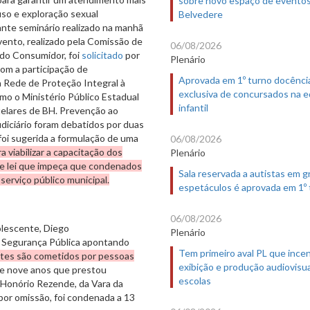
uso e exploração sexual
Belvedere
ante seminário realizado na manhã
vento, realizado pela Comissão de
06/08/2026
 do Consumidor, foi
solicitado
por
Plenário
com a participação de
Aprovada em 1º turno docênci
 Rede de Proteção Integral à
exclusiva de concursados na 
mo o Ministério Público Estadual
infantil
tutelares de BH. Prevenção ao
udiciário foram debatidos por duas
foi sugerida a formulação de uma
06/08/2026
 viabilizar a capacitação dos
Plenário
de lei que impeça que condenados
Sala reservada a autistas em 
serviço público municipal.
espetáculos é aprovada em 1º
06/08/2026
olescente, Diego
Plenário
e Segurança Pública apontando
Tem primeiro aval PL que incen
ntes são cometidos por pessoas
exibição e produção audiovisua
e nove anos que prestou
escolas
é Honório Rezende, da Vara da
 por omissão, foi condenada a 13