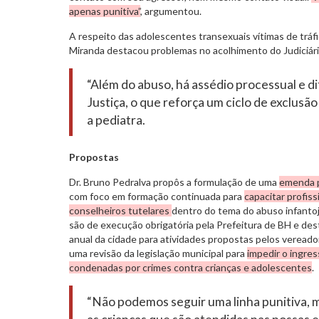
apenas punitiva”
, argumentou.
A respeito das adolescentes transexuais vítimas de tráfi
Miranda destacou problemas no acolhimento do Judiciári
“Além do abuso, há assédio processual e di
Justiça, o que reforça um ciclo de exclusão
a pediatra.
Propostas
Dr. Bruno Pedralva propôs a formulação de uma
emenda p
com foco em formação continuada para
capacitar profis
conselheiros tutelares
dentro do tema do abuso infantoj
são de execução obrigatória pela Prefeitura de BH e d
anual da cidade para atividades propostas pelos verea
uma revisão da legislação municipal para
impedir o ingres
condenadas por crimes contra crianças e adolescentes
.
“Não podemos seguir uma linha punitiva, 