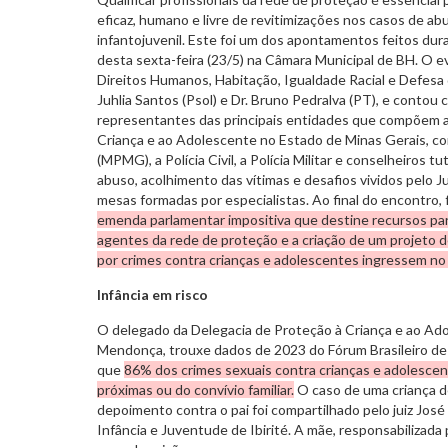
eficaz, humano e livre de revitimizações nos casos de ab
infantojuvenil. Este foi um dos apontamentos feitos dur
desta sexta-feira (23/5) na Câmara Municipal de BH. O e
Direitos Humanos, Habitação, Igualdade Racial e Defesa
Juhlia Santos (Psol) e Dr. Bruno Pedralva (PT), e contou 
representantes das principais entidades que compõem a
Criança e ao Adolescente no Estado de Minas Gerais, co
(MPMG), a Polícia Civil, a Polícia Militar e conselheiros 
abuso, acolhimento das vítimas e desafios vividos pelo J
mesas formadas por especialistas. Ao final do encontro, 
emenda parlamentar impositiva que destine recursos para
agentes da rede de proteção e a criação de um projeto 
por crimes contra crianças e adolescentes ingressem no 
Infância em risco
O delegado da Delegacia de Proteção à Criança e ao Ad
Mendonça, trouxe dados de 2023 do Fórum Brasileiro d
que
86% dos crimes sexuais contra crianças e adolesce
próximas ou do convívio familiar.
O caso de uma criança d
depoimento contra o pai foi compartilhado pelo juiz Jos
Infância e Juventude de Ibirité. A mãe, responsabilizada