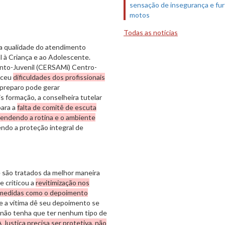
sensação de insegurança e fur
motos
Todas as notícias
a qualidade do atendimento
l à Criança e ao Adolescente.
anto-Juvenil (CERSAMi)
Centro-
eceu
dificuldades dos profissionais
spreparo pode gerar
 formação, a conselheira tutelar
para a
falta de comitê de escuta
eendendo a rotina e o ambiente
ndo a proteção integral de
 são tratados da melhor maneira
e criticou a
revitimização nos
e medidas como o depoimento
ue a vítima dê seu depoimento se
 não tenha que ter nenhum tipo de
A Justiça precisa ser protetiva, não