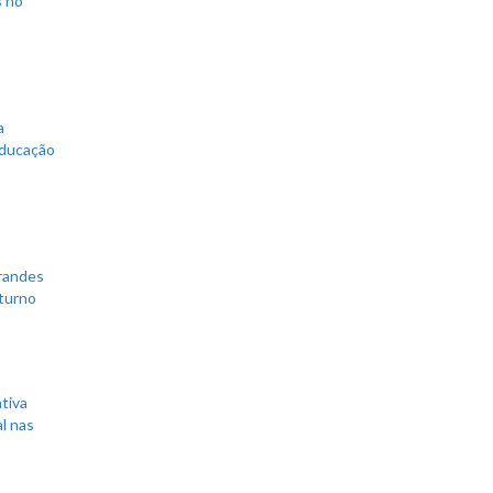
a
educação
grandes
 turno
tiva
l nas