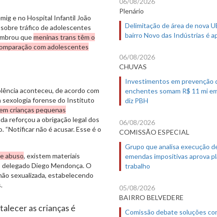
06/08/2026
Plenário
ig e no Hospital Infantil João
Delimitação de área de nova 
 sobre tráfico de adolescentes
bairro Novo das Indústrias é 
lembrou que
meninas trans têm o
 comparação com adolescentes
06/08/2026
CHUVAS
Investimentos em prevenção 
olência aconteceu, de acordo com
enchentes somam R$ 11 mi em
em sexologia forense do Instituto
diz PBH
 em crianças pequenas
inda reforçou a obrigação legal dos
06/08/2026
 “Notificar não é acusar. Esse é o
COMISSÃO ESPECIAL
Grupo que analisa execução d
 de abuso
, existem materiais
emendas impositivas aprova p
o delegado Diego Mendonça. O
trabalho
 não sexualizada, estabelecendo
.
05/08/2026
BAIRRO BELVEDERE
alecer as crianças é
Comissão debate soluções co