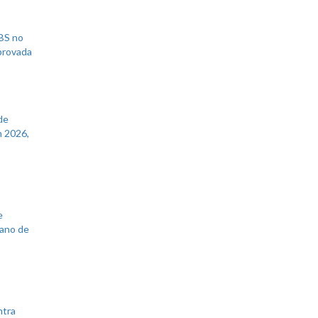
UBS no
aprovada
de
 2026,
e
lano de
ntra