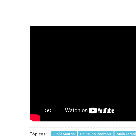
Tópicos:
Juhlia Santos
Dr. Bruno Pedralva
Maio Laranj