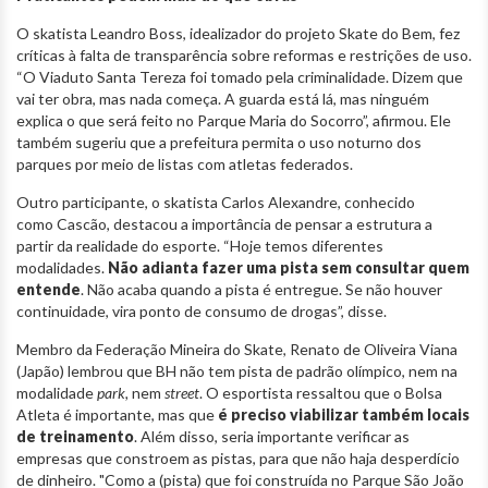
O skatista Leandro Boss, idealizador do projeto Skate do Bem, fez
críticas à falta de transparência sobre reformas e restrições de uso.
“O Viaduto Santa Tereza foi tomado pela criminalidade. Dizem que
vai ter obra, mas nada começa. A guarda está lá, mas ninguém
explica o que será feito no Parque Maria do Socorro”, afirmou. Ele
também sugeriu que a prefeitura permita o uso noturno dos
parques por meio de listas com atletas federados.
Outro participante, o skatista Carlos Alexandre, conhecido
como Cascão, destacou a importância de pensar a estrutura a
partir da realidade do esporte. “Hoje temos diferentes
modalidades.
Não adianta fazer uma pista sem consultar quem
entende
. Não acaba quando a pista é entregue. Se não houver
continuidade, vira ponto de consumo de drogas”, disse.
Membro da Federação Mineira do Skate, Renato de Oliveira Viana
(Japão) lembrou que BH não tem pista de padrão olímpico, nem na
modalidade
park,
nem
street
. O esportista ressaltou que o Bolsa
Atleta é importante, mas que
é preciso viabilizar também locais
de treinamento
. Além disso, seria importante verificar as
empresas que constroem as pistas, para que não haja desperdício
de dinheiro. "Como a (pista) que foi construída no Parque São João