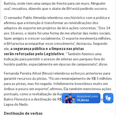
Batista, onde tem uma rampa de frente para um muro. Ninguém
usa”, ressaltou, dizendo que o skate de BH está pedindo socorro.
O vereador Pablo Almeida relembrou seu histórico com a prática e
afirmou que a intenção é transformar as reivindicações dos
adeptos do esporte em projetos de lei e ações concretas. “Dos 14
aos 16 anos, o skate foi uma forma de me afastar das redes sociais,
fazer amigos e crescer socialmente. O esporte movimenta milhões,
e BH precisa acompanhar esse crescimento”, destacou. Segundo
ele,
a segurança pública e a limpeza nas pistas
serão reforçadas pelo Legislativo
. “Também fizemos uma
indicação para permitir o acesso de atletas aos parques fora do
horário padrão, especialmente em épocas de campeonato", disse.
Fernanda Pereira Altoé (Novo) relembrou esforços anteriores para
garantir recursos às pistas. “Fiz um remanejamento de R$ 5 milhões
para as pistas, mas foi negado. Infelizmente investimos muito em
ônibus e pouco em esporte”, afirmou. Ela também mencionou ações
pontuais, como a revitalização da iluminação no viaduto no
Bairro Floresta e a destinação de R$ 500 mil para a pista do Parque
Lagoa do Nado.
Destinação de verbas