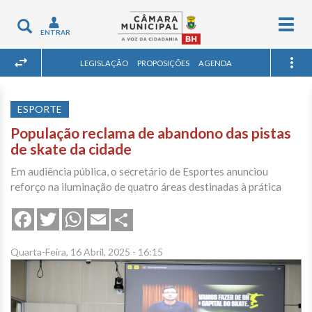
Togg
Toggle
ENTRAR
navig
navigation
LEGISLAÇÃO
PROPOSIÇÕES
AGENDA
ESPORTE
População reclama de abandono das pistas
de skate da cidade
Em audiência pública, o secretário de Esportes anunciou
reforço na iluminação de quatro áreas destinadas à prática
Share
Facebook
Twitter
WhatsApp
Email
Quarta-Feira, 16 Abril, 2025 - 16:15