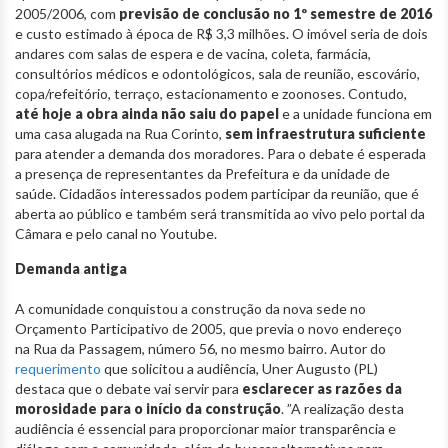
2005/2006, com
previsão de conclusão no 1º semestre de 2016
e custo estimado à época de R$ 3,3 milhões. O imóvel seria de dois
andares com salas de espera e de vacina, coleta, farmácia,
consultórios médicos e odontológicos, sala de reunião, escovário,
copa/refeitório, terraço, estacionamento e zoonoses. Contudo,
até hoje a obra ainda não saiu do papel
e a unidade funciona em
uma casa alugada na Rua Corinto,
sem infraestrutura suficiente
para atender a demanda dos moradores. Para o debate é esperada
a presença de representantes da Prefeitura e da unidade de
saúde. Cidadãos interessados podem participar da reunião, que é
aberta ao público e também será transmitida ao vivo pelo portal da
Câmara e pelo canal no Youtube.
Demanda antiga
A comunidade conquistou a construção da nova sede no
Orçamento Participativo de 2005, que previa o novo endereço
na Rua da Passagem, número 56, no mesmo bairro. Autor do
requerimento
que solicitou a audiência, Uner Augusto (PL)
destaca que o debate vai servir para
esclarecer as razões da
morosidade para o início da construção
. ”A realização desta
audiência é essencial para proporcionar maior transparência e