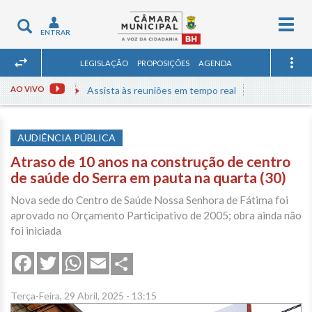
Togg
Toggle
ENTRAR
navig
navigation
LEGISLAÇÃO
PROPOSIÇÕES
AGENDA
AO VIVO
Assista às reuniões em tempo real
AUDIÊNCIA PÚBLICA
Atraso de 10 anos na construção de centro
de saúde do Serra em pauta na quarta (30)
Nova sede do Centro de Saúde Nossa Senhora de Fátima foi
aprovado no Orçamento Participativo de 2005; obra ainda não
foi iniciada
Share
Facebook
Twitter
WhatsApp
Email
Terça-Feira, 29 Abril, 2025 - 13:15