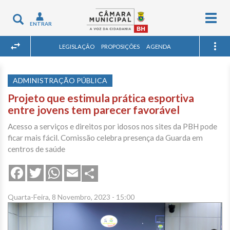
Togg
Toggle
ENTRAR
navig
navigation
LEGISLAÇÃO
PROPOSIÇÕES
AGENDA
ADMINISTRAÇÃO PÚBLICA
Projeto que estimula prática esportiva
entre jovens tem parecer favorável
Acesso a serviços e direitos por idosos nos sites da PBH pode
ficar mais fácil. Comissão celebra presença da Guarda em
centros de saúde
Share
Facebook
Twitter
WhatsApp
Email
Quarta-Feira, 8 Novembro, 2023 - 15:00