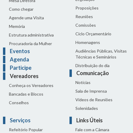
Mesa Diretora
Proposições
Como chegar
Reuniões
Agende uma Visita
Comissões
Memória
Ciclo Orçamentário
Estrutura administrativa
Homenagens
Procuradoria da Mulher
Eventos
Audiências Públicas, Visitas
Técnicas e Seminários
Agenda
Distribuição do dia
Participe
Comunicação
Vereadores
Notícias
Conheça os Vereadores
Sala de Imprensa
Bancadas e Blocos
Vídeos de Reuniões
Conselhos
Solenidades
Serviços
Links Úteis
Refeitório Popular
Fale com a Câmara