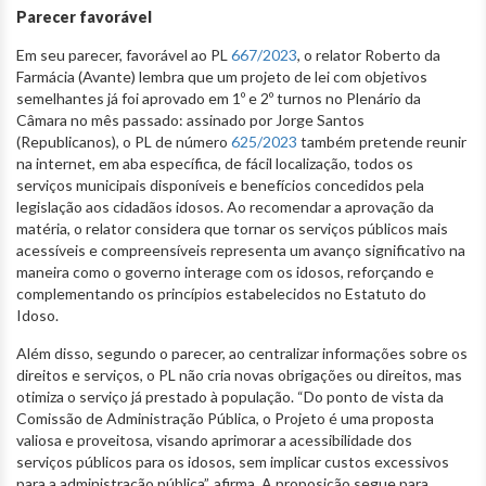
Parecer favorável
Em seu parecer, favorável ao PL
667/2023
, o relator Roberto da
Farmácia (Avante) lembra que um projeto de lei com objetivos
semelhantes já foi aprovado em 1º e 2º turnos no Plenário da
Câmara no mês passado: assinado por Jorge Santos
(Republicanos), o PL de número
625/2023
também pretende reunir
na internet, em aba específica, de fácil localização, todos os
serviços municipais disponíveis e benefícios concedidos pela
legislação aos cidadãos idosos. Ao recomendar a aprovação da
matéria, o relator considera que tornar os serviços públicos mais
acessíveis e compreensíveis representa um avanço significativo na
maneira como o governo interage com os idosos, reforçando e
complementando os princípios estabelecidos no Estatuto do
Idoso.
Além disso, segundo o parecer, ao centralizar informações sobre os
direitos e serviços, o PL não cria novas obrigações ou direitos, mas
otimiza o serviço já prestado à população. “Do ponto de vista da
Comissão de Administração Pública, o Projeto é uma proposta
valiosa e proveitosa, visando aprimorar a acessibilidade dos
serviços públicos para os idosos, sem implicar custos excessivos
para a administração pública”, afirma. A proposição segue para