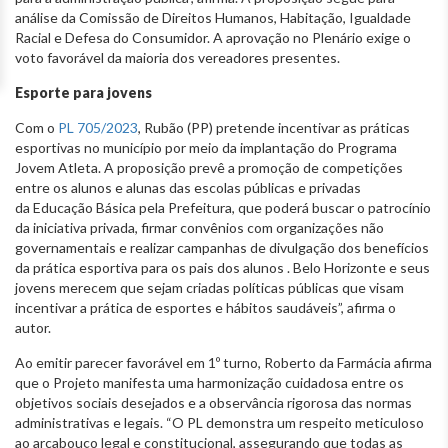
análise da Comissão de Direitos Humanos, Habitação, Igualdade
Racial e Defesa do Consumidor. A aprovação no Plenário exige o
voto favorável da maioria dos vereadores presentes.
Esporte para jovens
Com o
PL 705/2023
, Rubão (PP) pretende incentivar as práticas
esportivas no município por meio da implantação do Programa
Jovem Atleta. A proposição prevê a promoção de competições
entre os alunos e alunas das escolas públicas e privadas
da Educação Básica pela Prefeitura, que poderá buscar o patrocínio
da iniciativa privada, firmar convênios com organizações não
governamentais e realizar campanhas de divulgação dos benefícios
da prática esportiva para os pais dos alunos . Belo Horizonte e seus
jovens merecem que sejam criadas políticas públicas que visam
incentivar a prática de esportes e hábitos saudáveis”, afirma o
autor.
Ao emitir parecer favorável em 1º turno, Roberto da Farmácia afirma
que o Projeto manifesta uma harmonização cuidadosa entre os
objetivos sociais desejados e a observância rigorosa das normas
administrativas e legais. “O PL demonstra um respeito meticuloso
ao arcabouço legal e constitucional, assegurando que todas as