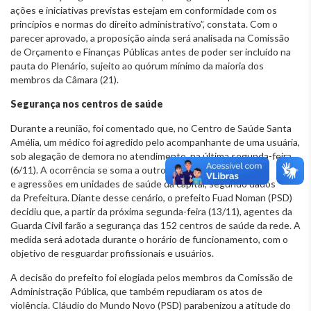
ações e iniciativas previstas estejam em conformidade com os
princípios e normas do direito administrativo”, constata. Com o
parecer aprovado, a proposição ainda será analisada na Comissão
de Orçamento e Finanças Públicas antes de poder ser incluído na
pauta do Plenário, sujeito ao quórum mínimo da maioria dos
membros da Câmara (21).
Segurança nos centros de saúde
Durante a reunião, foi comentado que, no Centro de Saúde Santa
Amélia, um médico foi agredido pelo acompanhante de uma usuária,
sob alegação de demora no atendimento, na última segunda-feira
(6/11). A ocorrência se soma a outros 26 casos de brigas
e agressões em unidades de saúde da capital, segundo dados
da Prefeitura. Diante desse cenário, o prefeito Fuad Noman (PSD)
decidiu que, a partir da próxima segunda-feira (13/11), agentes da
Guarda Civil farão a segurança das 152 centros de saúde da rede. A
medida será adotada durante o horário de funcionamento, com o
objetivo de resguardar profissionais e usuários.
A decisão do prefeito foi elogiada pelos membros da Comissão de
Administração Pública, que também repudiaram os atos de
violência. Cláudio do Mundo Novo (PSD) parabenizou a atitude do