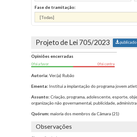
Fase de tramitação:
Projeto de Lei 705/2023
publicado
Opiniões encerradas
0 foi a favor
0 foi contra
Autoria:
Ver.(a) Rubão
Ementa:
Institui a implantação do programa jovem atlet
Assunto:
Criação, programa, adolescente, esporte, objet
organização não governamental, publicidade, administraç
Quórum:
maioria dos membros da Câmara (21)
Observações