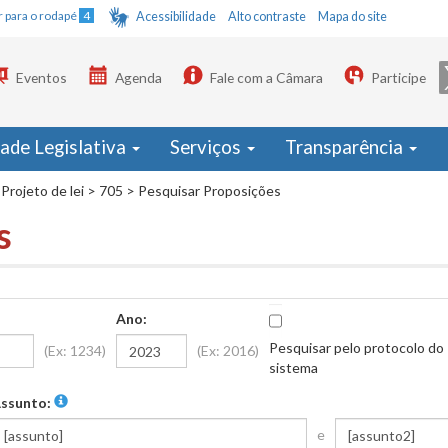
Ir para o rodapé
4
Acessibilidade
Alto contraste
Mapa do site
Eventos
Agenda
Fale com a Câmara
Participe
dade Legislativa
Serviços
Transparência
Projeto de lei
>
705
>
Pesquisar Proposições
s
Ano:
Pesquisar pelo protocolo do
(Ex: 1234)
(Ex: 2016)
sistema
ssunto:
e