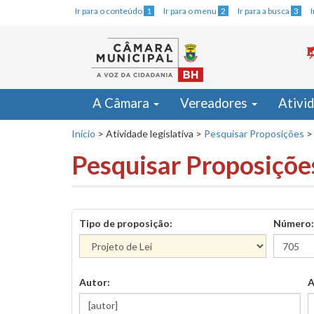
Ir para o conteúdo
1
Ir para o menu
2
Ir para a busca
3
A Câmara
Vereadores
Ativi
Início
>
Atividade legislativa
>
Pesquisar Proposições
>
Pesquisar Proposiçõe
Tipo de proposição:
Número:
Autor:
A