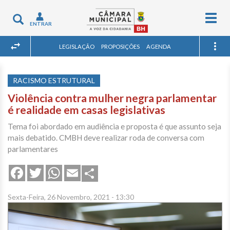
Togg
Toggle
ENTRAR
navig
navigation
LEGISLAÇÃO
PROPOSIÇÕES
AGENDA
RACISMO ESTRUTURAL
Violência contra mulher negra parlamentar
é realidade em casas legislativas
Tema foi abordado em audiência e proposta é que assunto seja
mais debatido. CMBH deve realizar roda de conversa com
parlamentares
Share
Facebook
Twitter
WhatsApp
Email
Sexta-Feira, 26 Novembro, 2021 - 13:30