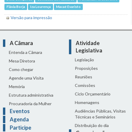
Flávia Borja
Iza Lourença
Macaé Evaristo
Versão para impressão
A Câmara
Atividade
Legislativa
Entenda a Câmara
Legislação
Mesa Diretora
Proposições
Como chegar
Reuniões
Agende uma Visita
Comissões
Memória
Ciclo Orçamentário
Estrutura administrativa
Homenagens
Procuradoria da Mulher
Eventos
Audiências Públicas, Visitas
Técnicas e Seminários
Agenda
Distribuição do dia
Participe