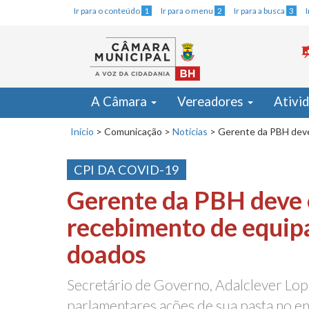
Ir para o conteúdo
1
Ir para o menu
2
Ir para a busca
3
A Câmara
Vereadores
Ativi
Início
>
Comunicação
>
Notícias
>
Gerente da PBH deve
CPI DA COVID-19
Gerente da PBH deve 
recebimento de equi
doados
Secretário de Governo, Adalclever Lope
parlamentares ações de sua pasta no e