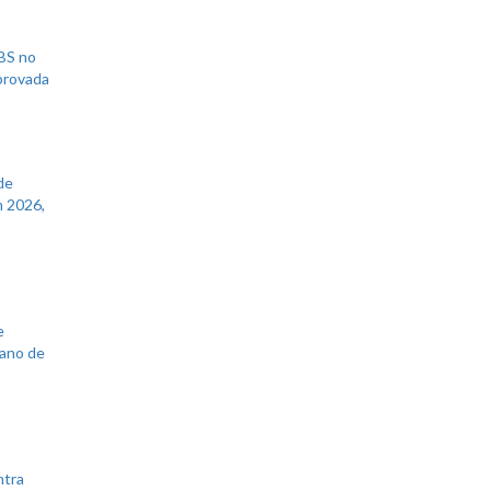
UBS no
aprovada
de
 2026,
e
lano de
ntra