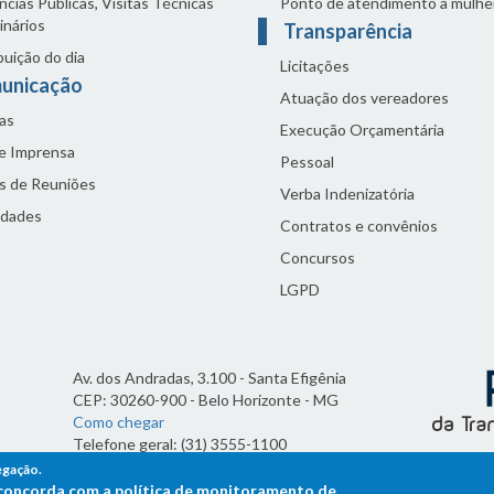
cias Públicas, Visitas Técnicas
Ponto de atendimento à mulhe
inários
Transparência
buição do dia
Licitações
unicação
Atuação dos vereadores
as
Execução Orçamentária
de Imprensa
Pessoal
s de Reuniões
Verba Indenizatória
idades
Contratos e convênios
Concursos
LGPD
Av. dos Andradas, 3.100 - Santa Efigênia
CEP: 30260-900 - Belo Horizonte - MG
Como chegar
Telefone geral: (31) 3555-1100
Horário de funcionamento:
egação.
7h às 19h
ê concorda com a política de monitoramento de