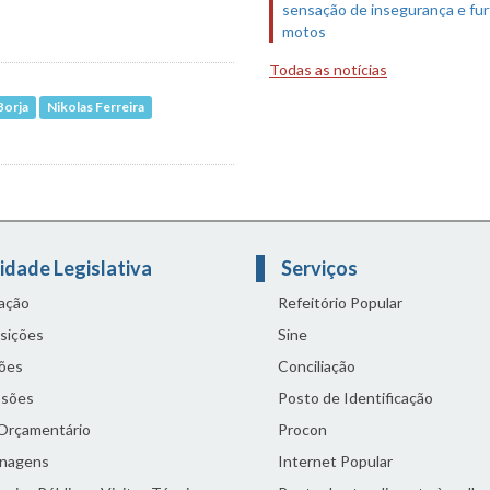
sensação de insegurança e fur
motos
Todas as notícias
Borja
Nikolas Ferreira
idade Legislativa
Serviços
lação
Refeitório Popular
sições
Sine
ões
Conciliação
sões
Posto de Identificação
 Orçamentário
Procon
nagens
Internet Popular