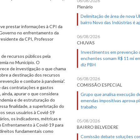
06/08/2026
Plenário
Delimitação de área de nova 
bairro Novo das Indústrias é 
eve prestar informações à CPI da
e Governo no enfrentamento da
06/08/2026
presidente da CPI, Professor
CHUVAS
Investimentos em prevenção 
o de recursos públicos pela
enchentes somam R$ 11 mi em
emia no Município. O
diz PBH
arece de investigação o que chama
obre a destinação dos recursos
06/08/2026
 prevenção e combate à pandemia”.
COMISSÃO ESPECIAL
de das contratações e gastos
, ainda, apurar o que considera
Grupo que analisa execução d
ndemia e de estruturação do
emendas impositivas aprova p
ssa finalidade, a superlotação do
trabalho
os seus usuários à Covid-19
rios, os indicadores, métricas e
05/08/2026
 de Enfrentamento à Covid-19 para
BAIRRO BELVEDERE
a direitos fundamentais como
Comissão debate soluções co