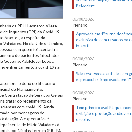
Belvedere
06/08/2026
Plenário
nharia da PBH, Leonardo Vilete
 de Inquérito (CPI) da Covid-19,
Aprovada em 1º turno docênci
cio Arantes, a respeito do
exclusiva de concursados na 
 Valadares. No dia 9 de setembro,
infantil
 pessoa com quem foi acertada a
tamento de pacientes infectados
06/08/2026
 de Governo, Adalclever Lopes,
Plenário
a no enfrentamento à covid-19 na
Sala reservada a autistas em 
espetáculos é aprovada em 1º
e setembro, o dono do Shopping
icipal de Planejamento,
06/08/2026
de Contratação de Serviços Gerais
Plenário
ria tratar do recebimento da
acientes com covid-19. Ainda
Tem primeiro aval PL que incen
ersado por mensagens de
exibição e produção audiovisua
 à doação. A expectativa é
escolas
depoimento de Mário Valadares à
erida por Nikolas Ferreira (PRTB),