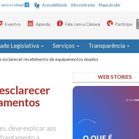
Ir para o rodapé
4
Acessibilidade
Alto contraste
Mapa do site
Eventos
Agenda
Fale com a Câmara
Participe
dade Legislativa
Serviços
Transparência
 esclarecer recebimento de equipamentos doados
WEB STORIES
esclarecer
pamentos
s, deve explicar aos
nfrentamento à