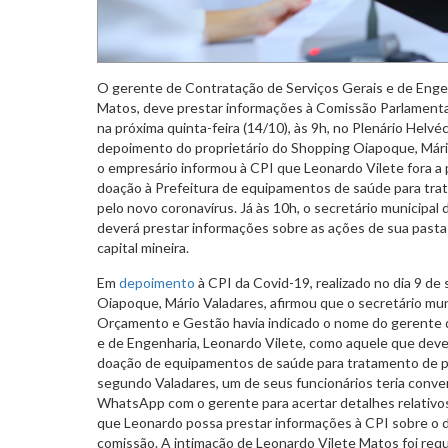
O gerente de Contratação de Serviços Gerais e de Enge
Matos, deve prestar informações à Comissão Parlamentar
na próxima quinta-feira (14/10), às 9h, no Plenário Helvé
depoimento do proprietário do Shopping Oiapoque, Mário
o empresário informou à CPI que Leonardo Vilete fora a
doação à Prefeitura de equipamentos de saúde para tra
pelo novo coronavírus. Já às 10h, o secretário municipal
deverá prestar informações sobre as ações de sua past
capital mineira.
Em
depoimento
à CPI da Covid-19, realizado no dia 9 d
Oiapoque, Mário Valadares, afirmou que o secretário mun
Orçamento e Gestão havia indicado o nome do gerente 
e de Engenharia, Leonardo Vilete, como aquele que deve
doação de equipamentos de saúde para tratamento de p
segundo Valadares, um de seus funcionários teria conv
WhatsApp com o gerente para acertar detalhes relativos
que Leonardo possa prestar informações à CPI sobre o 
comissão. A intimação de Leonardo Vilete Matos foi requ