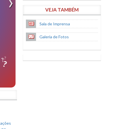
VEJA TAMBÉM
Sala de Imprensa
Galeria de Fotos
S
mações
s no