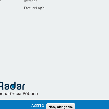
r
Intranet
Efetuar Login
ACEITO
Não, obrigado.