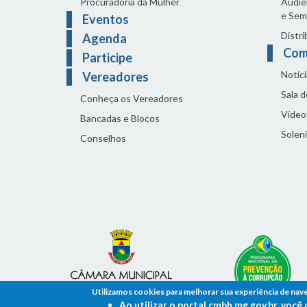
Procuradoria da Mulher
Audiên
e Sem
Eventos
Distri
Agenda
Com
Participe
Notíci
Vereadores
Sala 
Conheça os Vereadores
Vídeo
Bancadas e Blocos
Solen
Conselhos
Utilizamos cookies para melhorar sua experiência de nav
Ao utilizar o portal cmbh.mg.gov.br, voc