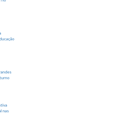
a
educação
grandes
 turno
tiva
l nas