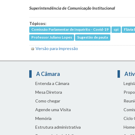
Superintendência de Comunicação Institucional
Tópicos:
Comissão Parlamentar de Inquérito - Covid-19
cpi
Flávia 
Professor Juliano Lopes
Sugestão de pauta
Versão para impressão
A Câmara
Ativ
Entenda a Câmara
Legis
Mesa Diretora
Propo
Como chegar
Reuni
Agende uma Visita
Comis
Memória
Ciclo
Estrutura administrativa
Home