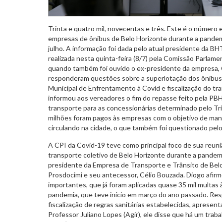
Trinta e quatro mil, novecentas e três. Este é o número 
empresas de ônibus de Belo Horizonte durante a pandemi
julho. A informação foi dada pelo atual presidente da BH
realizada nesta quinta-feira (8/7) pela Comissão Parlame
quando também foi ouvido o ex-presidente da empresa, 
responderam questões sobre a superlotação dos ônibus
Municipal de Enfrentamento à Covid e fiscalização do t
informou aos vereadores o fim do repasse feito pela PBH 
transporte para as concessionárias determinado pelo Tri
milhões foram pagos às empresas com o objetivo de ma
circulando na cidade, o que também foi questionado pel
A CPI da Covid-19 teve como principal foco de sua reuniã
transporte coletivo de Belo Horizonte durante a pandemi
presidente da Empresa de Transporte e Trânsito de Bel
Prosdocimi e seu antecessor, Célio Bouzada. Diogo afir
importantes, que já foram aplicadas quase 35 mil multas
pandemia, que teve início em março do ano passado. R
fiscalização de regras sanitárias estabelecidas, apresen
Professor Juliano Lopes (Agir), ele disse que há um trab