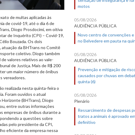
motos
exato de multas aplicadas às
05/08/2026
a de covid-19, até o dia 6 de
AUDIÊNCIA PÚBLICA
Trans, Diogo Prosdocimi, em oitiva
Novo centro de convenções e
ntar de Inquérito (CPI) – Covid-19,
no Belvedere em pauta na quin
Célio Bouzada. Os dois
, atuação da BHTrans no Comitê
ransporte coletivo. Diogo também
05/08/2026
de valores relativos ao vale-
AUDIÊNCIA PÚBLICA
bunal de Justiça. Mais de R$ 200
Prevenção e mitigação de risc
nter um maior número de ônibus
causados por chuvas em deba
os vereadores.
quinta (6)
o realizada nesta quinta-feira o
a. Foram ouvidos o atual
05/08/2026
o Horizonte (BHTrans), Diogo
Plenário
mou, entre outras informações
Ressarcimento de despesas p
 às empresas de ônibus durante a
tratos a animais é aprovado e
espondendo a questões sobre
definitivo
tadas pelo presidente da CPI,
alho eficiente da empresa nessa