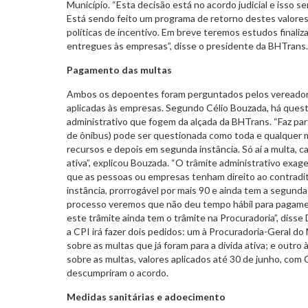
Município. “Esta decisão está no acordo judicial e isso s
Está sendo feito um programa de retorno destes valores
políticas de incentivo. Em breve teremos estudos finaliz
entregues às empresas”, disse o presidente da BHTrans.
Pagamento das multas
Ambos os depoentes foram perguntados pelos vereador
aplicadas às empresas. Segundo Célio Bouzada, há ques
administrativo que fogem da alçada da BHTrans. “Faz par
de ônibus) pode ser questionada como toda e qualquer mu
recursos e depois em segunda instância. Só aí a multa, cas
ativa”, explicou Bouzada. “O trâmite administrativo exa
que as pessoas ou empresas tenham direito ao contraditó
instância, prorrogável por mais 90 e ainda tem a segunda
processo veremos que não deu tempo hábil para pagame
este trâmite ainda tem o trâmite na Procuradoria”, disse 
a CPI irá fazer dois pedidos: um à Procuradoria-Geral do
sobre as multas que já foram para a dívida ativa; e outr
sobre as multas, valores aplicados até 30 de junho, co
descumpriram o acordo.
Medidas sanitárias e adoecimento