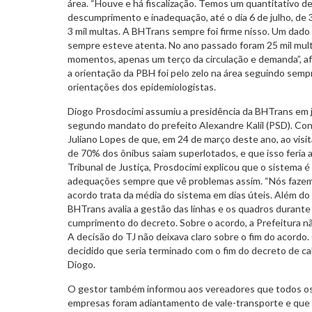
área. “Houve e há fiscalização. Temos um quantitativo de
descumprimento e inadequação, até o dia 6 de julho, de 
3 mil multas. A BHTrans sempre foi firme nisso. Um dad
sempre esteve atenta. No ano passado foram 25 mil mu
momentos, apenas um terço da circulação e demanda”, af
a orientação da PBH foi pelo zelo na área seguindo semp
orientações dos epidemiologistas.
Diogo Prosdocimi assumiu a presidência da BHTrans em ja
segundo mandato do prefeito Alexandre Kalil (PSD). Co
Juliano Lopes de que, em 24 de março deste ano, ao visi
de 70% dos ônibus saiam superlotados, e que isso feria
Tribunal de Justiça, Prosdocimi explicou que o sistema 
adequações sempre que vê problemas assim. “Nós fazemo
acordo trata da média do sistema em dias úteis. Além d
BHTrans avalia a gestão das linhas e os quadros durante
cumprimento do decreto. Sobre o acordo, a Prefeitura n
A decisão do TJ não deixava claro sobre o fim do acordo
decidido que seria terminado com o fim do decreto de cal
Diogo.
O gestor também informou aos vereadores que todos os
empresas foram adiantamento de vale-transporte e que 