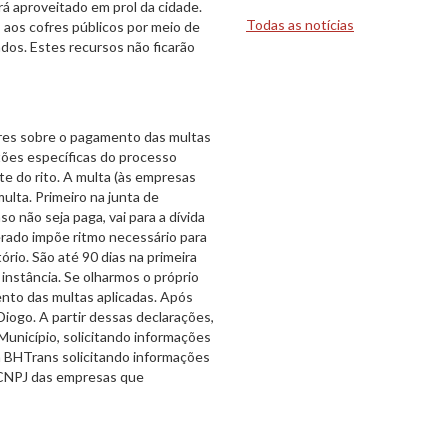
erá aproveitado em prol da cidade.
Todas as notícias
 aos cofres públicos por meio de
ados. Estes recursos não ficarão
es sobre o pagamento das multas
tões específicas do processo
te do rito. A multa (às empresas
lta. Primeiro na junta de
o não seja paga, vai para a dívida
gerado impõe ritmo necessário para
rio. São até 90 dias na primeira
 instância. Se olharmos o próprio
nto das multas aplicadas. Após
Diogo. A partir dessas declarações,
 Município, solicitando informações
o à BHTrans solicitando informações
m CNPJ das empresas que