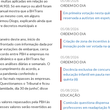
05/08/2026
 multas aplicadas em relação ao
ORDEM DO DIA
34.903. Só em março ou abril foram
o anual mostra que a BHTrans
Em primeira votação nesta quin
ltas mesmo com, em alguns
reservada a autistas em espet
irmou Diogo, explicando ainda que
re decretos municipais e
05/08/2026
ORDEM DO DIA
neiro deste ano, início do
Criação de zona de incentivo à
nfrontado com informação dada por
inovação pode ser votada na qu
tar estações de embarque, cerca
 acordo entre PBH e empresas no
05/08/2026
é dinâmico e que a BHTrans faz
ORDEM DO DIA
s análises diárias e semanais. O
o cumprimento do acordo, a
Docência exclusiva de concur
 a pandemia conferindo o
educação infantil em pauta ne
ão faz mais repasses às empresas.
quinta (6)
. Questionamos o Tribunal e ficou
amidade, dia 30 de junho”, disse
05/08/2026
EDUCAÇÃO
 valores repassados pela PBH às
Comissão questiona dispensa
esses valores serão revertidos ao
professores em readaptação f