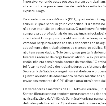
impossível ver onde essas pessoas moram ou trabalham.
a fazer todos os procedimentos de medidas sanitárias. S
explicou Diogo.
De acordo com Bruno Miranda (PDT), que também integra
atribuiu culpa a nenhum grupo específico. “Eu estava no 
não teve intenção de atribuir culpa. O que houve foi ref
comparava os profissionais de limpeza (mais infectados) 
infectados). Dois grupos que utilizam muito o transporte 
vereador perguntou ainda aos dois depoentes se há al
adoecimento dos trabalhadores do transporte público. 
não tem esses dados. “Não temos, mas gostaria de lem
tiveram a redução de carga horária”, afirmou o ex-preside
então, não era considerada doença do trabalho. “O traba
foi focar na vacinação dos trabalhadores do sistema e do
Secretaria de Saúde conseguimos estabelecer o process
Quanto ao índice de adoecimento, vamos solicitar aos q
enviar aos membros da CPI”, disse o atual presidente da
Os vereadores e membros da CPI, Nikolas Ferreira (PRTB)
Santos (Republicanos), também perguntaram aos depoe
na fiscalização e da Vigilância Sanitária Municipal na 
definidos pela Prefeitura. Questionamentos como ações 