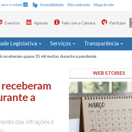
Ir para o rodapé
4
Acessibilidade
Alto contraste
Mapa do site
Eventos
Agenda
Fale com a Câmara
Participe
dade Legislativa
Serviços
Transparência
á receberam quase 35 mil multas durante a pandemia
WEB STORIES
á receberam
urante a
ento das infrações é
vo