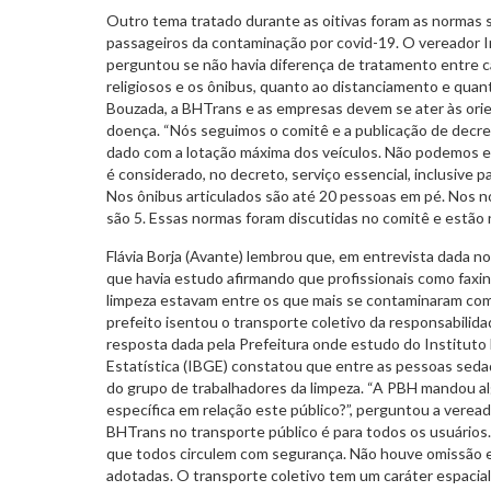
Outro tema tratado durante as oitivas foram as normas s
passageiros da contaminação por covid-19. O vereador Ir
perguntou se não havia diferença de tratamento entre c
religiosos e os ônibus, quanto ao distanciamento e quan
Bouzada, a BHTrans e as empresas devem se ater às ori
doença. “Nós seguimos o comitê e a publicação de decr
dado com a lotação máxima dos veículos. Não podemos e
é considerado, no decreto, serviço essencial, inclusive pa
Nos ônibus articulados são até 20 pessoas em pé. Nos n
são 5. Essas normas foram discutidas no comitê e estão 
Flávia Borja (Avante) lembrou que, em entrevista dada no d
que havia estudo afirmando que profissionais como faxinei
limpeza estavam entre os que mais se contaminaram com
prefeito isentou o transporte coletivo da responsabilid
resposta dada pela Prefeitura onde estudo do Instituto 
Estatística (IBGE) constatou que entre as pessoas seda
do grupo de trabalhadores da limpeza. “A PBH mandou a
específica em relação este público?”, perguntou a verea
BHTrans no transporte público é para todos os usuários.
que todos circulem com segurança. Não houve omissão e
adotadas. O transporte coletivo tem um caráter espacial