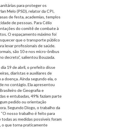
anitárias para proteger os
lan Melo (PSD), relator da CPI,
asas de festa, academias, templos
tidade de pessoas. Para Célio
entações do comitê de combate à
etos. O espaçamento máximo foi
squecer que o transporte público
ra levar profissionais de saúde.
ormais, são 10 e nos micro-ônibus
no decreto”, salientou Bouzada.
ia 19 de abril, o prefeito disse
ras, diaristas e auxiliares de
 a doença. Ainda segundo ela, o
ade no contágio. Ela apresentou
Brasileiro de Geografia e
das e entubadas, 49% faziam parte
lgum pedido ou orientação
dora. Segundo Diogo, o trabalho da
 “O nosso trabalho é feito para
 todas as medidas possíveis foram
, o que torna praticamente