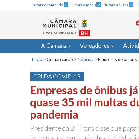
Ir para o conteúdo
1
Ir para o menu
2
Ir para a busca
3
A Câmara
Vereadores
Ativi
Início
>
Comunicação
>
Notícias
>
Empresas de ônibus j
CPI DA COVID-19
Empresas de ônibus j
quase 35 mil multas d
pandemia
Presidente da BHTrans disse que pagam
lento por causa de trâmite administrati