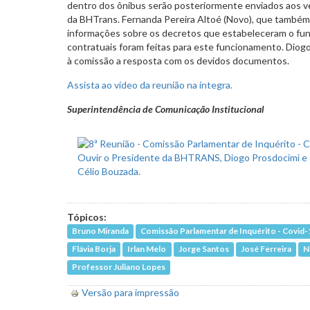
dentro dos ônibus serão posteriormente enviados aos v
da BHTrans. Fernanda Pereira Altoé (Novo), que também 
informações sobre os decretos que estabeleceram o fun
contratuais foram feitas para este funcionamento. Diogo
à comissão a resposta com os devidos documentos.
Assista ao vídeo da reunião na íntegra.
Superintendência de Comunicação Institucional
Tópicos:
Bruno Miranda
Comissão Parlamentar de Inquérito - Covid-
Flávia Borja
Irlan Melo
Jorge Santos
José Ferreira
N
Professor Juliano Lopes
Versão para impressão