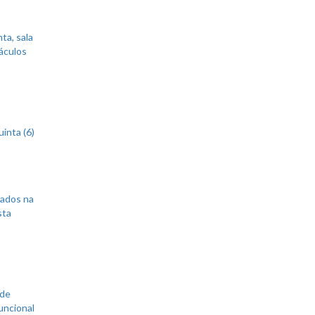
ta, sala
áculos
inta (6)
sados na
sta
 de
uncional