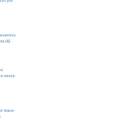
 eventos
ta (6)
os
te nesta
or maus-
m