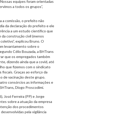
 Nossas equipes foram orientadas
ervimos a todos os grupos”,
 a comissão, o prefeito não
dia da declaração do prefeito e ele
erência a um estudo científico que
e da construção civil (menos
coletivo”, explicou Bruno. O
gum levantamento sobre o
Segundo Célio Bouzada, a BHTrans
brar que os empregados também
nte, dizendo ainda que a covid, até
lho que fizemos com o sindicato
s fiscais. Graças ao esforço da
o de vacinação deste grupo.
uatro consórcios as informações e
 BHTrans, Diogo Proscodimi.
, José Ferreira (PP) e Jorge
ntes sobre a atuação da empresa
manutenção dos procedimentos
desenvolvidas pela vigilância