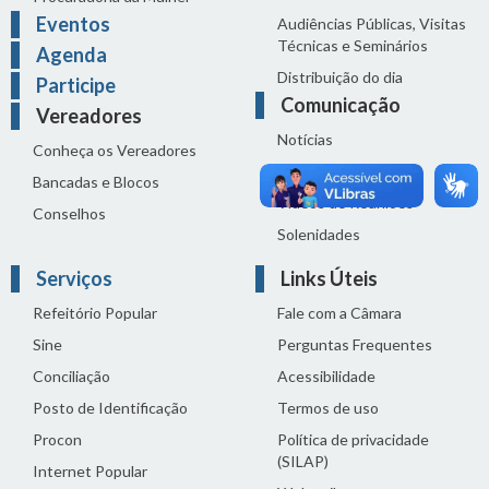
Eventos
Audiências Públicas, Visitas
Técnicas e Seminários
Agenda
Distribuição do dia
Participe
Comunicação
Vereadores
Notícias
Conheça os Vereadores
Sala de Imprensa
Bancadas e Blocos
Vídeos de Reuniões
Conselhos
Solenidades
Serviços
Links Úteis
Refeitório Popular
Fale com a Câmara
Sine
Perguntas Frequentes
Conciliação
Acessibilidade
Posto de Identificação
Termos de uso
Procon
Política de privacidade
(SILAP)
Internet Popular