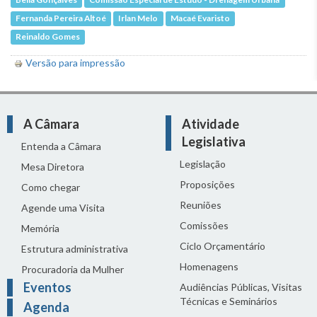
Bella Gonçalves
Comissão Especial de Estudo - Drenagem Urbana
Fernanda Pereira Altoé
Irlan Melo
Macaé Evaristo
Reinaldo Gomes
Versão para impressão
A Câmara
Atividade
Legislativa
Entenda a Câmara
Legislação
Mesa Diretora
Proposições
Como chegar
Reuniões
Agende uma Visita
Comissões
Memória
Ciclo Orçamentário
Estrutura administrativa
Homenagens
Procuradoria da Mulher
Eventos
Audiências Públicas, Visitas
Técnicas e Seminários
Agenda