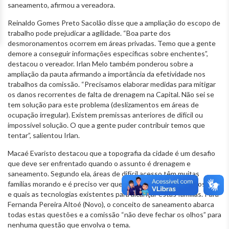
saneamento, afirmou a vereadora.
Reinaldo Gomes Preto Sacolão disse que a ampliação do escopo de
trabalho pode prejudicar a agilidade. “Boa parte dos
desmoronamentos ocorrem em áreas privadas. Temo que a gente
demore a conseguir informações específicas sobre enchentes”,
destacou o vereador. Irlan Melo também ponderou sobre a
ampliação da pauta afirmando a importância da efetividade nos
trabalhos da comissão. “Precisamos elaborar medidas para mitigar
os danos recorrentes de falta de drenagem na Capital. Não sei se
tem solução para este problema (deslizamentos em áreas de
ocupação irregular). Existem premissas anteriores de difícil ou
impossível solução. O que a gente puder contribuir temos que
tentar”, salientou Irlan.
Macaé Evaristo destacou que a topografia da cidade é um desafio
que deve ser enfrentado quando o assunto é drenagem e
saneamento. Segundo ela, áreas de difícil acesso têm muitas
famílias morando e é preciso ver que tipo de intervenção é possível
e quais as tecnologias existentes para alcançar estas famílias. Para
Fernanda Pereira Altoé (Novo), o conceito de saneamento abarca
todas estas questões e a comissão “não deve fechar os olhos” para
nenhuma questão que envolva o tema.