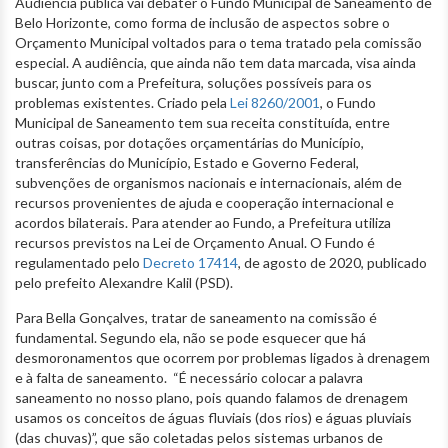
Audiência pública vai debater o Fundo Municipal de Saneamento de
Belo Horizonte, como forma de inclusão de aspectos sobre o
Orçamento Municipal voltados para o tema tratado pela comissão
especial. A audiência, que ainda não tem data marcada, visa ainda
buscar, junto com a Prefeitura, soluções possíveis para os
problemas existentes. Criado pela
Lei 8260/2001
, o Fundo
Municipal de Saneamento tem sua receita constituída, entre
outras coisas, por dotações orçamentárias do Município,
transferências do Município, Estado e Governo Federal,
subvenções de organismos nacionais e internacionais, além de
recursos provenientes de ajuda e cooperação internacional e
acordos bilaterais. Para atender ao Fundo, a Prefeitura utiliza
recursos previstos na Lei de Orçamento Anual. O Fundo é
regulamentado pelo
Decreto 17414
, de agosto de 2020, publicado
pelo prefeito Alexandre Kalil (PSD).
Para Bella Gonçalves, tratar de saneamento na comissão é
fundamental. Segundo ela, não se pode esquecer que há
desmoronamentos que ocorrem por problemas ligados à drenagem
e à falta de saneamento. “É necessário colocar a palavra
saneamento no nosso plano, pois quando falamos de drenagem
usamos os conceitos de águas fluviais (dos rios) e águas pluviais
(das chuvas)”, que são coletadas pelos sistemas urbanos de