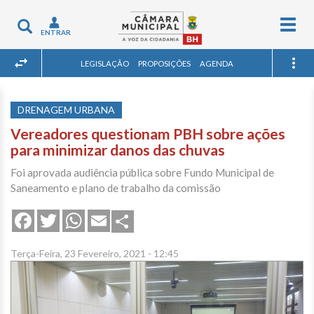
Togg
Toggle
ENTRAR
navig
navigation
LEGISLAÇÃO
PROPOSIÇÕES
AGENDA
DRENAGEM URBANA
Vereadores questionam PBH sobre ações
para minimizar danos das chuvas
Foi aprovada audiência pública sobre Fundo Municipal de
Saneamento e plano de trabalho da comissão
Share
Facebook
Twitter
WhatsApp
Email
Terça-Feira, 23 Fevereiro, 2021 - 12:45