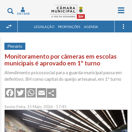
Togg
Toggle
ENTRAR
navig
navigation
LEGISLAÇÃO
PROPOSIÇÕES
AGENDA
Plenário
Monitoramento por câmeras em escolas
municipais é aprovado em 1º turno
Atendimento psicossocial para a guarda municipal passa em
definitivo; BH como capital do queijo artesanal, em 1º turno
Share
Facebook
Twitter
WhatsApp
Email
Sexta-Feira, 15 Maio, 2026 - 17:45