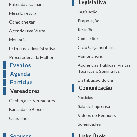
Legislativa
Entenda a Câmara
Legislação
Mesa Diretora
Proposições
Como chegar
Reuniões
Agende uma Visita
Comissões
Memória
Ciclo Orçamentário
Estrutura administrativa
Homenagens
Procuradoria da Mulher
Eventos
Audiências Públicas, Visitas
Técnicas e Seminários
Agenda
Distribuição do dia
Participe
Comunicação
Vereadores
Notícias
Conheça os Vereadores
Sala de Imprensa
Bancadas e Blocos
Vídeos de Reuniões
Conselhos
Solenidades
Serviços
Links Úteis