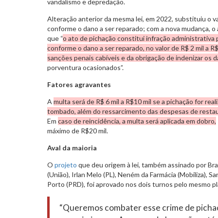
vandalismo e depredação.
Alteração anterior da mesma lei, em 2022, substituiu o va
conforme o dano a ser reparado; com a nova mudança, o a
que “
o ato de pichação constitui infração administrativa p
conforme o dano a ser reparado, no valor de R$ 2 mil a 
sanções penais cabíveis e da obrigação de indenizar os 
porventura ocasionados”.
Fatores agravantes
A
multa será de R$ 6 mil a R$10 mil se a pichação for r
tombado, além do ressarcimento das despesas de resta
Em
caso de reincidência, a multa será aplicada em dobro,
máximo de R$20 mil.
Aval da maioria
O
projeto
que deu origem à lei, também assinado por Brau
(União), Irlan Melo (PL), Neném da Farmácia (Mobiliza), S
Porto (PRD), foi aprovado nos dois turnos pelo mesmo pl
“Queremos combater esse crime de pichaç