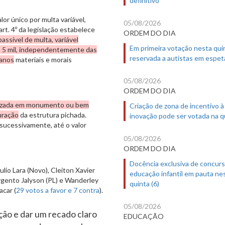
lor único por multa variável,
05/08/2026
rt. 4º da legislação estabelece
ORDEM DO DIA
assível de multa, variável
Em primeira votação nesta quin
R$ 5 mil, independentemente das
reservada a autistas em espet
danos
materiais e morais
05/08/2026
ORDEM DO DIA
ealizada em monumento ou bem
Criação de zona de incentivo à
uração
da estrutura pichada.
inovação pode ser votada na qu
sucessivamente, até o valor
05/08/2026
ORDEM DO DIA
Docência exclusiva de concur
lio Lara (Novo), Cleiton Xavier
educação infantil em pauta ne
argento Jalyson (PL) e Wanderley
quinta (6)
acar (
29 votos a favor e 7 contra
).
05/08/2026
ão e dar um recado claro
EDUCAÇÃO