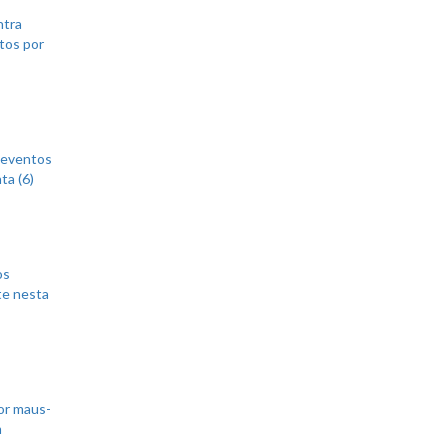
ntra
tos por
 eventos
ta (6)
os
te nesta
or maus-
m