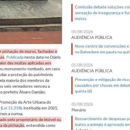
Comissão debate soluções co
sensação de insegurança e fur
motos
05/08/2026
AUDIÊNCIA PÚBLICA
Novo centro de convenções e
r pichação de muros, fachadas e
no Belvedere em pauta na quin
sas
.
Publicada
nesta data no Diário
alor das multas aplicadas aos
05/08/2026
m ou monumento tombado, em caso
AUDIÊNCIA PÚBLICA
pliar a proteção do patrimônio
Prevenção e mitigação de risc
 pela maioria dos membros da
causados por chuvas em deba
ros seis vereadores venceu a
quinta (6)
lo prefeito Álvaro Damião.
e Promoção da Arte Urbana do
05/08/2026
 (
Lei 11.318
), instituída em 2021,
Plenário
irem a norma.
Ressarcimento de despesas p
zado pelo proprietário de imóvel ou
tratos a animais é aprovado e
ca da pichação
, entendida como
definitivo