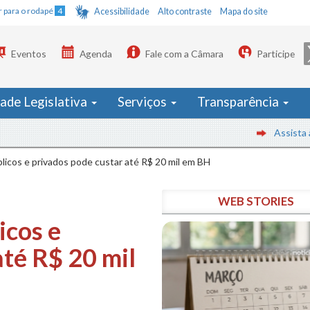
Ir para o rodapé
4
Acessibilidade
Alto contraste
Mapa do site
Eventos
Agenda
Fale com a Câmara
Participe
dade Legislativa
Serviços
Transparência
Assista às reun
licos e privados pode custar até R$ 20 mil em BH
WEB STORIES
icos e
até R$ 20 mil