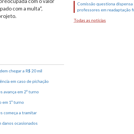
 preocupada com o valor
Comissão questiona dispensa
pado com a multa”,
professores em readaptação f
projeto.
Todas as notícias
dem chegar a R$ 20 mil
ência em caso de pichação
s avança em 2º turno
o em 1º turno
s começa a tramitar
om danos ocasionados