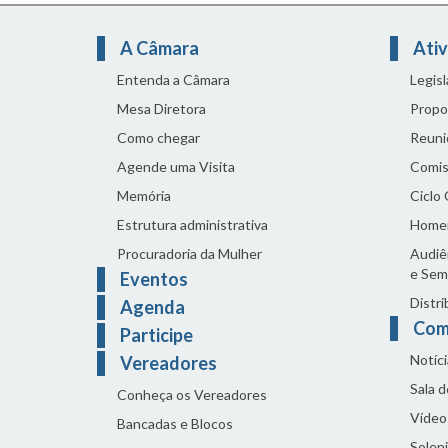
A Câmara
Ativ
Entenda a Câmara
Legis
Mesa Diretora
Propo
Como chegar
Reuni
Agende uma Visita
Comis
Memória
Ciclo
Estrutura administrativa
Home
Procuradoria da Mulher
Audiên
e Sem
Eventos
Distri
Agenda
Com
Participe
Notíci
Vereadores
Sala 
Conheça os Vereadores
Vídeo
Bancadas e Blocos
Solen