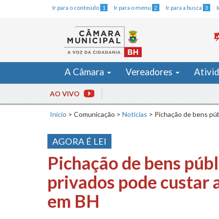
Ir para o conteúdo
1
Ir para o menu
2
Ir para a busca
3
A Câmara
Vereadores
Ativi
AO VIVO
Início
>
Comunicação
>
Notícias
>
Pichação de bens púb
AGORA É LEI
Pichação de bens públ
privados pode custar 
em BH