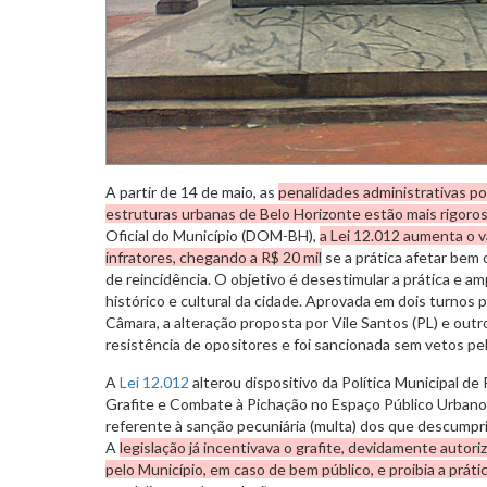
A partir de 14 de maio, as
penalidades administrativas po
estruturas urbanas de Belo Horizonte estão mais rigoro
Oficial do Município (DOM-BH),
a Lei 12.012 aumenta o v
infratores, chegando a R$ 20 mil
se a prática afetar be
de reincidência. O objetivo é desestimular a prática e am
histórico e cultural da cidade. Aprovada em dois turnos
Câmara, a alteração proposta por Vile Santos (PL) e out
resistência de opositores e foi sancionada sem vetos pe
A
Lei 12.012
alterou dispositivo da Política Municipal d
Grafite e Combate à Pichação no Espaço Público Urbano
referente à sanção pecuniária (multa) dos que descumpr
A
legislação já incentivava o grafite, devidamente autori
pelo Município, em caso de bem público, e proibia a práti