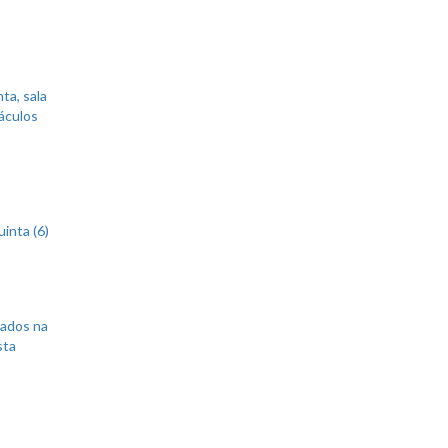
ta, sala
áculos
inta (6)
sados na
sta