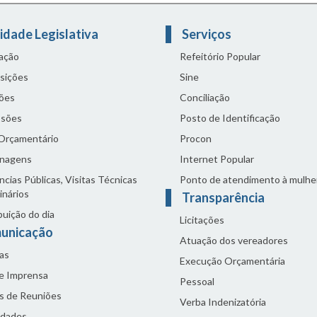
idade Legislativa
Serviços
lação
Refeitório Popular
sições
Sine
ões
Conciliação
sões
Posto de Identificação
 Orçamentário
Procon
nagens
Internet Popular
cias Públicas, Visitas Técnicas
Ponto de atendimento à mulhe
inários
Transparência
buição do dia
Licitações
unicação
Atuação dos vereadores
as
Execução Orçamentária
de Imprensa
Pessoal
s de Reuniões
Verba Indenizatória
idades