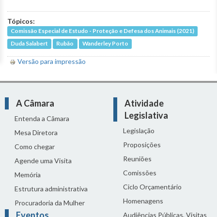
Tópicos:
Comissão Especial de Estudo - Proteção e Defesa dos Animais (2021)
Duda Salabert
Rubão
Wanderley Porto
Versão para impressão
A Câmara
Atividade
Legislativa
Entenda a Câmara
Legislação
Mesa Diretora
Proposições
Como chegar
Reuniões
Agende uma Visita
Comissões
Memória
Ciclo Orçamentário
Estrutura administrativa
Homenagens
Procuradoria da Mulher
Eventos
Audiências Públicas, Visitas