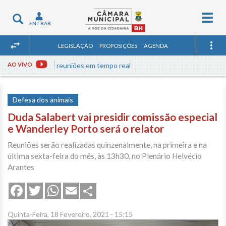
Togg
Toggle
ENTRAR
navig
navigation
LEGISLAÇÃO
PROPOSIÇÕES
AGENDA
AO VIVO
Assista às reuniões em tempo real
Defesa dos animais
Duda Salabert vai presidir comissão especial
e Wanderley Porto será o relator
Reuniões serão realizadas quinzenalmente, na primeira e na
última sexta-feira do mês, às 13h30, no Plenário Helvécio
Arantes
Share
Facebook
Twitter
WhatsApp
Email
Quinta-Feira, 18 Fevereiro, 2021 - 15:15