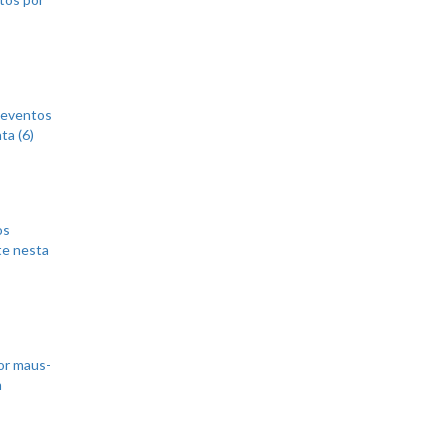
 eventos
ta (6)
os
te nesta
or maus-
m