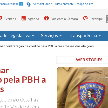
Ir para o rodapé
4
Acessibilidade
Alto contraste
Mapa do site
Eventos
Agenda
Fale com a Câmara
Participe
dade Legislativa
Serviços
Transparência
nar contratação de crédito pela PBH a três meses das eleições
WEB STORIES
nar
o pela PBH a
es
ção e não detalha a
édito Verde obtém