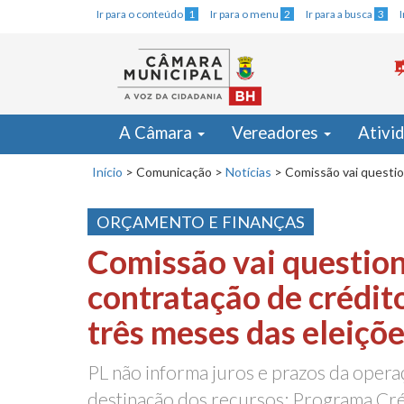
Ir para o conteúdo
1
Ir para o menu
2
Ir para a busca
3
A Câmara
Vereadores
Ativi
Início
>
Comunicação
>
Notícias
>
Comissão vai questio
ORÇAMENTO E FINANÇAS
Comissão vai questio
contratação de crédit
três meses das eleiçõ
PL não informa juros e prazos da opera
destinação dos recursos; Programa Cr