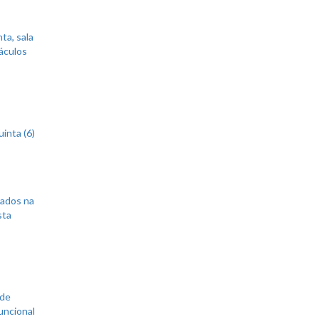
ta, sala
áculos
inta (6)
sados na
sta
 de
uncional