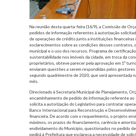
Na reunião desta quarta-feira (16/9), a Comissão de Or
pedidos de informação referentes à autorização solicita
de operações de crédito junto a instituições financeiras 
esclarecimentos sobre as condições desses contratos, 
municipal e o uso dos recursos. Programa de certificação
sustentabilidade nos imóveis da cidade, em troca da con
proprietários, obteve parecer pela aprovação em 1º turn
enviaram questões a serem respondidas pelos gestores 
segundo quadrimestre de 2020, que será apresentada n
mês.
Direcionado à Secretaria Municipal de Planejamento, Or
encaminhamento de pedido de informação referente ao
solicita a autorização do Legislativo para contratar oper
Banco Internacional para Reconstrução e Desenvolviment
financeira. De acordo com o requerimento, o projeto env
máximos, os prazos do financiamento, carência e amorti
endividamento do Município, questionados no pedido d
pedirá à Prefeitura que esclareça a necessidade de solic