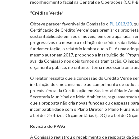
reconhecimento facial na Central de Operações (COP-
“Crédito Verde”
Obteve parecer favorável da Comissão o
PL 1013/20
, q
Certificação de Crédito Verde” para premiar os proprie
sustentabilidade em seus imóveis; em contrapartida, s
progressivos ou mesmo a extinção de créditos da dívida 
fundamentação, o relatório lembra que o PL é uma adeq
mesmo autor em 2017, propondo a instituição do “Progr
aval da Comissão nos dois turnos da tramitação. O impac
orçamento público, no entanto, torna necessária uma an
O relator ressalta que a concessão do Crédito Verde ser
instalação dos mecanismos e ao cumprimento de todos os
preexistência da Certificação em Sustentabilidade Ambi
Secretaria Municipal de Meio Ambiente, regulamentada 
que a proposta não cria novas funções ou despesas para 
incompatibilidade com o Plano Diretor, o Plano Plurian
a Lei de Diretrizes Orçamentárias (LDO) e a Lei de Orça
Revisão do PPAG
A Comissão registrou o recebimento de resposta da Secr