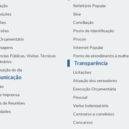
lação
Refeitório Popular
sições
Sine
ões
Conciliação
sões
Posto de Identificação
 Orçamentário
Procon
nagens
Internet Popular
cias Públicas, Visitas Técnicas
Ponto de atendimento à mulhe
inários
Transparência
buição do dia
Licitações
unicação
Atuação dos vereadores
as
Execução Orçamentária
de Imprensa
Pessoal
s de Reuniões
Verba Indenizatória
idades
Contratos e convênios
Concursos