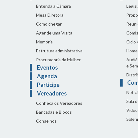
Entenda a Câmara
Legis
Mesa Diretora
Propo
Como chegar
Reuni
Agende uma Visita
Comis
Memória
Ciclo
Estrutura administrativa
Home
Procuradoria da Mulher
Audiên
e Sem
Eventos
Distri
Agenda
Com
Participe
Notíci
Vereadores
Sala 
Conheça os Vereadores
Vídeo
Bancadas e Blocos
Solen
Conselhos