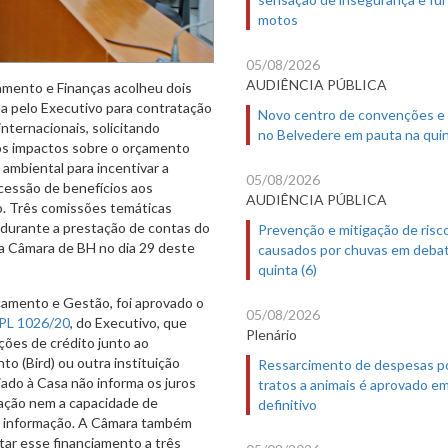
motos
05/08/2026
AUDIÊNCIA PÚBLICA
çamento e Finanças acolheu dois
da pelo Executivo para contratação
Novo centro de convenções e
internacionais, solicitando
no Belvedere em pauta na quin
os impactos sobre o orçamento
 ambiental para incentivar a
05/08/2026
cessão de benefícios aos
AUDIÊNCIA PÚBLICA
o. Três comissões temáticas
durante a prestação de contas do
Prevenção e mitigação de risc
a Câmara de BH no dia 29 deste
causados por chuvas em deba
quinta (6)
çamento e Gestão, foi aprovado o
05/08/2026
PL 1026/20
, do Executivo, que
Plenário
ações de crédito junto ao
o (Bird) ou outra instituição
Ressarcimento de despesas p
iado à Casa não informa os juros
tratos a animais é aprovado e
zação nem a capacidade de
definitivo
e informação. A Câmara também
itar esse financiamento a três