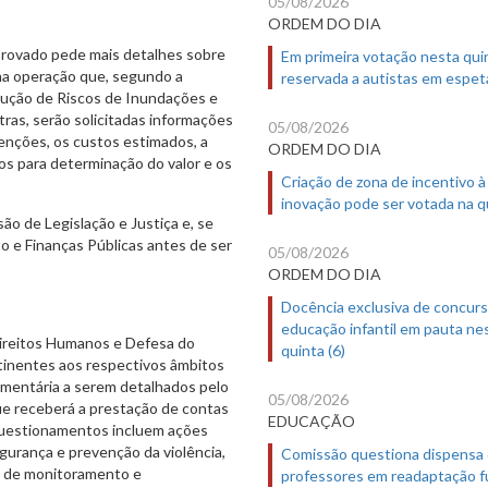
05/08/2026
ORDEM DO DIA
provado pede mais detalhes sobre
Em primeira votação nesta quin
na operação que, segundo a
reservada a autistas em espet
edução de Riscos de Inundações e
tras, serão solicitadas informações
05/08/2026
enções, os custos estimados, a
ORDEM DO DIA
os para determinação do valor e os
Criação de zona de incentivo à
inovação pode ser votada na qu
ão de Legislação e Justiça e, se
o e Finanças Públicas antes de ser
05/08/2026
ORDEM DO DIA
Docência exclusiva de concur
educação infantil em pauta ne
Direitos Humanos e Defesa do
quinta (6)
inentes aos respectivos âmbitos
amentária a serem detalhados pelo
05/08/2026
ue receberá a prestação de contas
EDUCAÇÃO
questionamentos incluem ações
egurança e prevenção da violência,
Comissão questiona dispensa
s de monitoramento e
professores em readaptação f