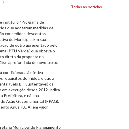
BH).
Todas as notícias
ue institui o “Programa de
tários que adotarem medidas de
erão concedidos descontos
ativa do Município. Em sua
uação de outro apresentado pelo
ama IPTU Verde”, que obteve o
to direto da proposta no
álise aprofundada do novo texto.
á condicionada à efetiva
 requisitos definidos, e que a
ental (Selo BH Sustentável) da
e em execução desde 2012, indica
a Prefeitura, e não há
ual de Ação Governamental (PPAG),
mento Anual (LOA) em vigor.
etaria Municipal de Planejamento,