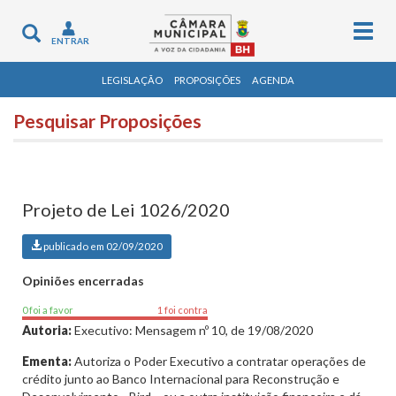
Togg
Toggle
ENTRAR
navig
navigation
LEGISLAÇÃO
PROPOSIÇÕES
AGENDA
Pesquisar Proposições
Projeto de Lei 1026/2020
publicado em 02/09/2020
Opiniões encerradas
0 foi a favor
1 foi contra
Autoria:
Executivo: Mensagem nº 10, de 19/08/2020
Ementa:
Autoriza o Poder Executivo a contratar operações de
crédito junto ao Banco Internacional para Reconstrução e