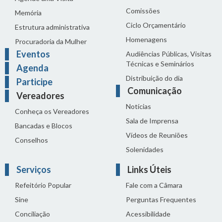
Comissões
Memória
Ciclo Orçamentário
Estrutura administrativa
Homenagens
Procuradoria da Mulher
Eventos
Audiências Públicas, Visitas
Técnicas e Seminários
Agenda
Distribuição do dia
Participe
Comunicação
Vereadores
Notícias
Conheça os Vereadores
Sala de Imprensa
Bancadas e Blocos
Vídeos de Reuniões
Conselhos
Solenidades
Serviços
Links Úteis
Refeitório Popular
Fale com a Câmara
Sine
Perguntas Frequentes
Conciliação
Acessibilidade