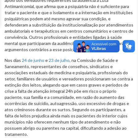
apoio dos vereadores requerentes da audiência à Luta
Antimanicomial, que afirma que a psiquiatria não é suficiente para
tratar o paciente e que o isolamento e a internação em instituições
psiquiátricas podem até mesmo agravar sua condição, e
defenderam a substituição da institucionalização por atendimentos
ambulatoriais e terapêuticos em centros comunitários e centros de
convivência. Outros profissionais e entidades ligadas à saúde
mental que participaram da audiência, por sua vez, apresentaram
argumentos contrários a esse posicionamento.
Nos dias
24 de junho
e
23 de julho
, na Comissão de Saúde e
Saneamento, representantes de conselhos, sindicatos e
associações estaduais de medicina e psiquiatria, profissionais do
setor, familiares de usuários e vereadores posicionaram-se contra a
extinção dos leitos, alegando que em casos graves e períodos de
crise a falta de atenção integral 24h põe em risco o próprio
paciente, sua família e a comunidade, em razão do aumento das
ocorrências de suicídio, autoagressão, uso excessivo de drogas e
atos criminosos durante os surtos. Segundo os participantes, a
falta de leitos prejudica ainda mais os pacientes do interior cujos
municípios não oferecem nenhum tipo de atendimento e não
possuem abrigo ou parentes na capital, dificultando a adesão ao
tratamento.