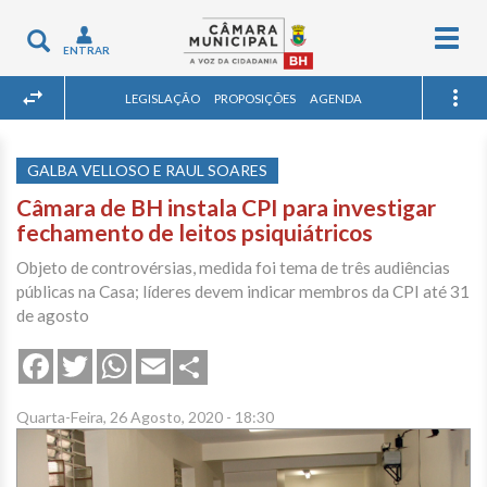
Togg
Toggle
ENTRAR
navig
navigation
LEGISLAÇÃO
PROPOSIÇÕES
AGENDA
GALBA VELLOSO E RAUL SOARES
Câmara de BH instala CPI para investigar
fechamento de leitos psiquiátricos
Objeto de controvérsias, medida foi tema de três audiências
públicas na Casa; líderes devem indicar membros da CPI até 31
de agosto
Share
Facebook
Twitter
WhatsApp
Email
Quarta-Feira, 26 Agosto, 2020 - 18:30