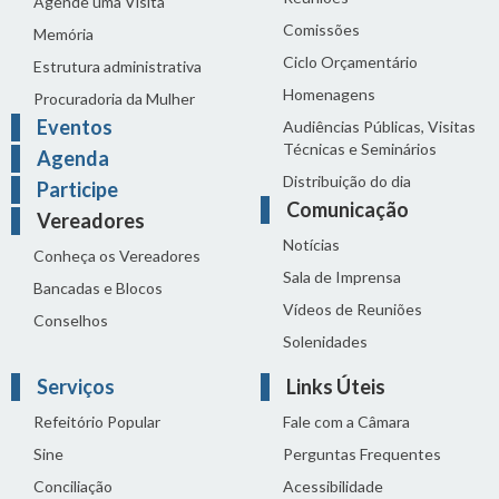
Agende uma Visita
Comissões
Memória
Ciclo Orçamentário
Estrutura administrativa
Homenagens
Procuradoria da Mulher
Eventos
Audiências Públicas, Visitas
Técnicas e Seminários
Agenda
Distribuição do dia
Participe
Comunicação
Vereadores
Notícias
Conheça os Vereadores
Sala de Imprensa
Bancadas e Blocos
Vídeos de Reuniões
Conselhos
Solenidades
Serviços
Links Úteis
Refeitório Popular
Fale com a Câmara
Sine
Perguntas Frequentes
Conciliação
Acessibilidade