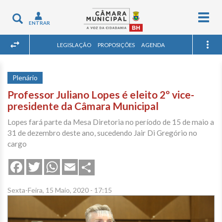
Togg
Toggle
ENTRAR
navig
navigation
LEGISLAÇÃO
PROPOSIÇÕES
AGENDA
Plenário
Professor Juliano Lopes é eleito 2º vice-
presidente da Câmara Municipal
Lopes fará parte da Mesa Diretoria no período de 15 de maio a
31 de dezembro deste ano, sucedendo Jair Di Gregório no
cargo
Share
Facebook
Twitter
WhatsApp
Email
Sexta-Feira, 15 Maio, 2020 - 17:15