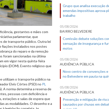
Grupo que analisa execução d
emendas impositivas aprova p
trabalho
05/08/2026
BAIRRO BELVEDERE
ficiência, gestantes e mães com
niciativa parlamentar, que
Comissão debate soluções co
s de transporte público. Outra lei
sensação de insegurança e fur
 e fiações instalados nos postes
motos
 cobrança do reparo e da remoção
as foram sancionadas na última
05/08/2026
ram em vigor nesta quinta-feira
AUDIÊNCIA PÚBLICA
nicípio (DOM). Evento religioso que
Novo centro de convenções e
no Belvedere em pauta na quin
 utilizam o transporte público na
reador Elvis Côrtes (PSD) no
PL
05/08/2026
6). A norma determina a reserva de
AUDIÊNCIA PÚBLICA
ntes, pessoas com deficiência e
s, estações e salas de espera que
Prevenção e mitigação de risc
das as modalidades. O desenho e a
causados por chuvas em deba
 à legislação correlata, às
quinta (6)