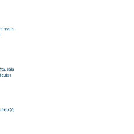
or maus-
m
ta, sala
áculos
inta (6)