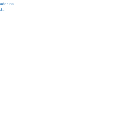
sados na
sta