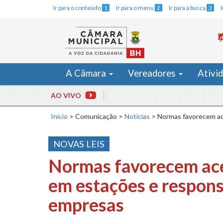
Ir para o conteúdo
1
Ir para o menu
2
Ir para a busca
3
A Câmara
Vereadores
Ativi
AO VIVO
Início
>
Comunicação
>
Notícias
>
Normas favorecem ac
NOVAS LEIS
Normas favorecem ace
em estações e respons
empresas