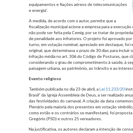
equipamentos e fiações aéreos de telecomunicações
e energia”.
A medida, de acordo com o autor, permite que a
fiscalização municipal acione a empresa para a execução 
não pode ser feita pela Cemig, por se tratar de proprieda
de penalidade aos infratores. O projeto foi aprovado po
turno, em votação nominal; apreciado em destaque, foi re
original, que determinava o prazo de 30 dias para inclu
infração média no art. 306 do Código de Posturas, que cla
considerando o grau de comprometimento à saúde, à seg
paisagem urbana, ao patrimônio, ao trânsito e ao interes
Evento religioso
Também publicada no dia 23 de abril, a
Lei 11.233/20
inst
Brasil” da Igreja Assembleia de Deus, a ser realizado anua
das festividades do carnaval. A criação da data comemor
Plenário pela maioria dos presentes em votação simbóli
como estão e os contrários se manifestam), foi propost
Gregório (PSD) e outros 25 vereadores.
Na justificativa, os autores declaram a intenção de consol