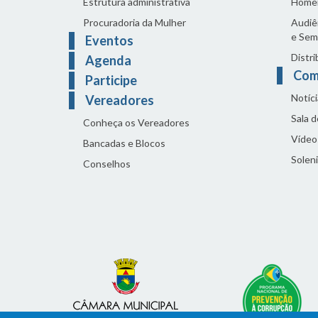
Estrutura administrativa
Home
Procuradoria da Mulher
Audiên
e Sem
Eventos
Distri
Agenda
Com
Participe
Notíci
Vereadores
Sala 
Conheça os Vereadores
Vídeo
Bancadas e Blocos
Solen
Conselhos