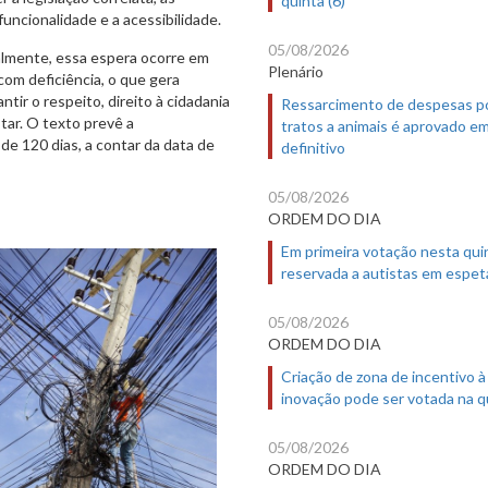
uncionalidade e a acessibilidade.
05/08/2026
ualmente, essa espera ocorre em
Plenário
om deficiência, o que gera
tir o respeito, direito à cidadania
Ressarcimento de despesas p
tar. O texto prevê a
tratos a animais é aprovado e
de 120 dias, a contar da data de
definitivo
05/08/2026
ORDEM DO DIA
Em primeira votação nesta quin
reservada a autistas em espet
05/08/2026
ORDEM DO DIA
Criação de zona de incentivo à
inovação pode ser votada na qu
05/08/2026
ORDEM DO DIA