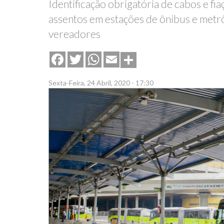
Identificação obrigatória de cabos e fi
assentos em estações de ônibus e metr
vereadores
Share
Facebook
Twitter
WhatsApp
Email
Sexta-Feira, 24 Abril, 2020 - 17:30