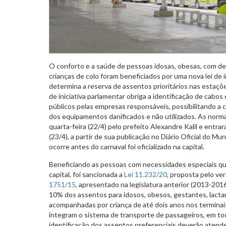
O conforto e a saúde de pessoas idosas, obesas, com de
crianças de colo foram beneficiados por uma nova lei de i
determina a reserva de assentos prioritários nas estaçõe
de iniciativa parlamentar obriga a identificação de cabos
públicos pelas empresas responsáveis, possibilitando a
dos equipamentos danificados e não utilizados. As norm
quarta-feira (22/4) pelo prefeito Alexandre Kalil e entra
(23/4), a partir de sua publicação no Diário Oficial do Mu
ocorre antes do carnaval foi oficializado na capital.
Beneficiando as pessoas com necessidades especiais que
capital, foi sancionada a
Lei 11.232/20
, proposta pelo ve
1751/15
, apresentado na legislatura anterior (2013-201
10% dos assentos para idosos, obesos, gestantes, lacta
acompanhadas por criança de até dois anos nos terminai
integram o sistema de transporte de passageiros, em to
identificação dos assentos preferenciais deverão atender