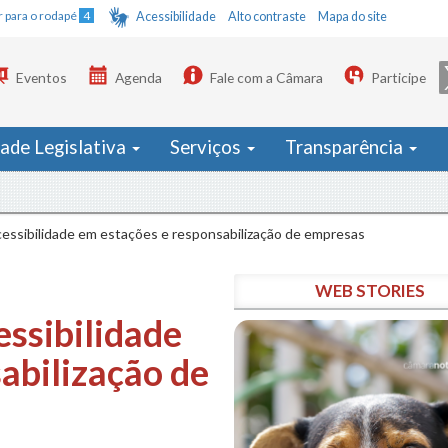
Ir para o rodapé
4
Acessibilidade
Alto contraste
Mapa do site
Eventos
Agenda
Fale com a Câmara
Participe
dade Legislativa
Serviços
Transparência
As
essibilidade em estações e responsabilização de empresas
WEB STORIES
ssibilidade
abilização de