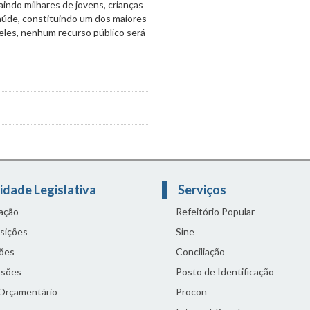
raindo milhares de jovens, crianças
saúde, constituindo um dos maiores
eles, nenhum recurso público será
idade Legislativa
Serviços
lação
Refeitório Popular
sições
Sine
ões
Conciliação
sões
Posto de Identificação
 Orçamentário
Procon