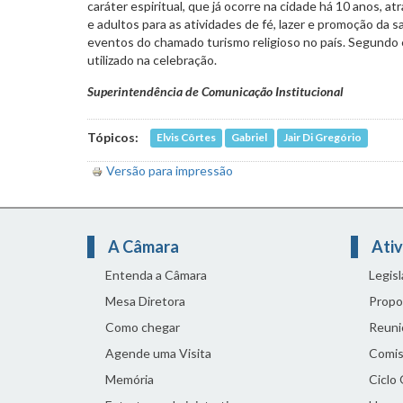
caráter espiritual, que já ocorre na cidade há 10 anos, at
e adultos para as atividades de fé, lazer e promoção da 
eventos do chamado turismo religioso no país. Segundo 
utilizado na celebração.
Superintendência de Comunicação Institucional
Tópicos:
Elvis Côrtes
Gabriel
Jair Di Gregório
Versão para impressão
A Câmara
Ativ
Entenda a Câmara
Legis
Mesa Diretora
Propo
Como chegar
Reuni
Agende uma Visita
Comis
Memória
Ciclo