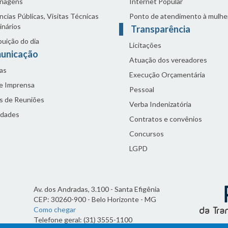
nagens
Internet Popular
cias Públicas, Visitas Técnicas
Ponto de atendimento à mulhe
inários
Transparência
buição do dia
Licitações
unicação
Atuação dos vereadores
as
Execução Orçamentária
de Imprensa
Pessoal
s de Reuniões
Verba Indenizatória
idades
Contratos e convênios
Concursos
LGPD
Av. dos Andradas, 3.100 - Santa Efigênia
CEP: 30260-900 - Belo Horizonte - MG
Como chegar
Telefone geral: (31) 3555-1100