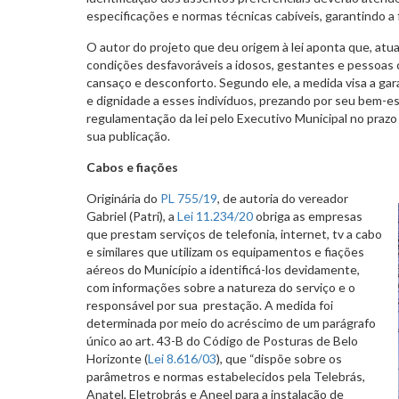
especificações e normas técnicas cabíveis, garantindo a f
O autor do projeto que deu origem à lei aponta que, at
condições desfavoráveis a idosos, gestantes e pessoas c
cansaço e desconforto. Segundo ele, a medida visa a garan
e dignidade a esses indivíduos, prezando por seu bem-es
regulamentação da lei pelo Executivo Municipal no prazo 
sua publicação.
Cabos e fiações
Originária do
PL 755/19
, de autoria do vereador
Gabriel (Patri), a
Lei 11.234/20
obriga as empresas
que prestam serviços de telefonia, internet, tv a cabo
e similares que utilizam os equipamentos e fiações
aéreos do Município a identificá-los devidamente,
com informações sobre a natureza do serviço e o
responsável por sua prestação. A medida foi
determinada por meio do acréscimo de um parágrafo
único ao art. 43-B do Código de Posturas de Belo
Horizonte (
Lei 8.616/03
), que “dispõe sobre os
parâmetros e normas estabelecidos pela Telebrás,
Anatel, Eletrobrás e Aneel para a instalação de