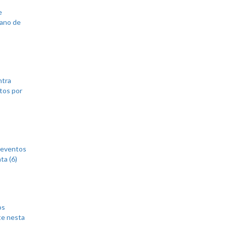
e
lano de
ntra
tos por
 eventos
ta (6)
os
te nesta