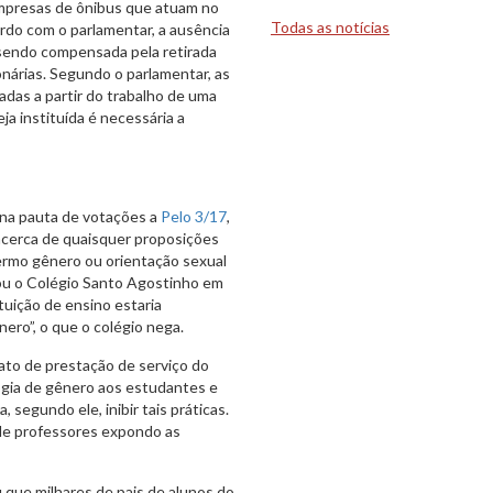
empresas de ônibus que atuam no
Todas as notícias
ordo com o parlamentar, a ausência
a sendo compensada pela retirada
nárias. Segundo o parlamentar, as
adas a partir do trabalho de uma
a instituída é necessária a
 na pauta de votações a
Pelo 3/17
,
acerca de quaisquer proposições
termo gênero ou orientação sexual
cou o Colégio Santo Agostinho em
tuição de ensino estaria
ero”, o que o colégio nega.
ato de prestação de serviço do
ogia de gênero aos estudantes e
segundo ele, inibir tais práticas.
 de professores expondo as
que milhares de pais de alunos do