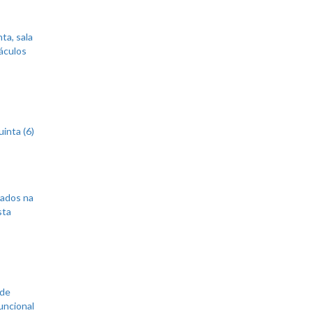
ta, sala
áculos
inta (6)
sados na
sta
 de
uncional