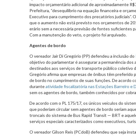
impacto orçamentário adicional de aproximadamente R$7
Prefeitura, “desequilíbrio na equação financeira e orçam
Executivo para cumprimento dos precatórios judiciais”.
que o aumento não está previsto nos orçamentos de 201
erário sem a necessária previsão de fontes suficientes 
Com a manutenção do veto, o projeto foi arquivado.
Agentes de bordo
O vereador Jair Di Gregório (PP) defendeu a inclusão do
objetivo do parlamentar é assegurar a permanência dos 
destinados aos serviços de transporte público coletivo d
Gregório afirma que empresas de ônibus têm preferido 
de bordo no cumprimento de suas funções. De acordo com 
durante
atividade fiscalizatória nas Estações Barreiro e
sem os agentes de bordo, também conhecidos por cobra
De acordo com o PL 175/17, os únicos veículos do sistem
que poderiam circular sem agentes de bordo seriam aque
troncais do sistema de Bus Rapid Transit — BRT e aquel
serviços especiais caracterizados como executivos, turís
O vereador Gilson Reis (PCdoB) defendeu que seja inst