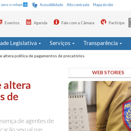
Ir para o rodapé
4
Acessibilidade
Alto contraste
Mapa do site
Eventos
Agenda
Fale com a Câmara
Participe
dade Legislativa
Serviços
Transparência
e altera política de pagamentos de precatórios
WEB STORIES
 altera
s de
sença de agentes de
cação sexual nas