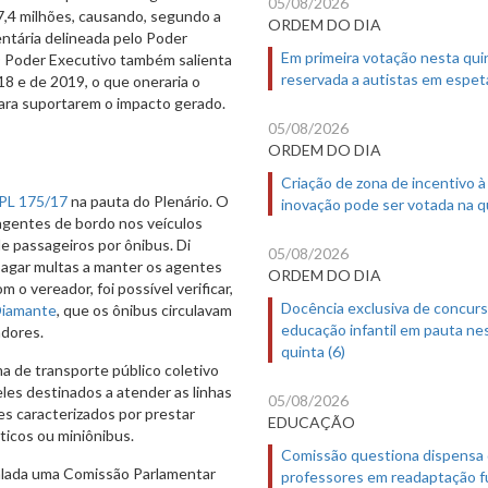
05/08/2026
,4 milhões, causando, segundo a
ORDEM DO DIA
entária delineada pelo Poder
Em primeira votação nesta quin
 O Poder Executivo também salienta
reservada a autistas em espet
8 e de 2019, o que oneraria o
para suportarem o impacto gerado.
05/08/2026
ORDEM DO DIA
Criação de zona de incentivo à
PL 175/17
na pauta do Plenário. O
inovação pode ser votada na qu
agentes de bordo nos veículos
e passageiros por ônibus. Di
05/08/2026
pagar multas a manter os agentes
ORDEM DO DIA
o vereador, foi possível verificar,
Docência exclusiva de concur
 Diamante
, que os ônibus circulavam
educação infantil em pauta ne
dores.
quinta (6)
a de transporte público coletivo
les destinados a atender as linhas
05/08/2026
es caracterizados por prestar
EDUCAÇÃO
ticos ou miniônibus.
Comissão questiona dispensa
alada uma Comissão Parlamentar
professores em readaptação f