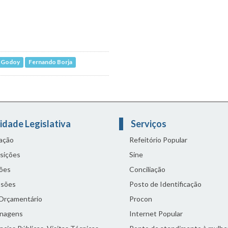
o Godoy
Fernando Borja
idade Legislativa
Serviços
lação
Refeitório Popular
sições
Sine
ões
Conciliação
sões
Posto de Identificação
 Orçamentário
Procon
nagens
Internet Popular