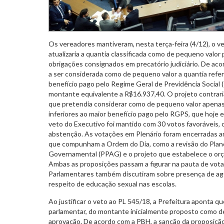
Os vereadores mantiveram, nesta terça-feira (4/12), o v
atualizaria a quantia classificada como de pequeno valo
obrigações consignados em precatório judiciário. De aco
a ser considerada como de pequeno valor a quantia refer
benefício pago pelo Regime Geral de Previdência Social
montante equivalente a R$16.937,40. O projeto contrariav
que pretendia considerar como de pequeno valor apenas 
inferiores ao maior benefício pago pelo RGPS, que hoje 
veto do Executivo foi mantido com 30 votos favoráveis, 
abstenção. As votações em Plenário foram encerradas an
que compunham a Ordem do Dia, como a revisão do Plano
Governamental (PPAG) e o projeto que estabelece o orç
Ambas as proposições passam a figurar na pauta de votaç
Parlamentares também discutiram sobre presença de ag
respeito de educação sexual nas escolas.
Ao justificar o veto ao PL 545/18, a Prefeitura aponta 
parlamentar, do montante inicialmente proposto como de
aprovação. De acordo com a PBH, a sanção da proposiçã