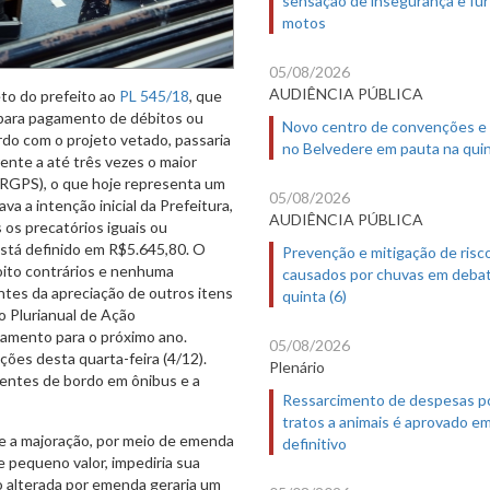
motos
05/08/2026
AUDIÊNCIA PÚBLICA
eto do prefeito ao
PL 545/18
, que
r para pagamento de débitos ou
Novo centro de convenções e
rdo com o projeto vetado, passaria
no Belvedere em pauta na quin
ente a até três vezes o maior
 (RGPS), o que hoje representa um
05/08/2026
a a intenção inicial da Prefeitura,
AUDIÊNCIA PÚBLICA
os precatórios iguais ou
está definido em R$5.645,80. O
Prevenção e mitigação de risc
oito contrários e nenhuma
causados por chuvas em deba
tes da apreciação de outros itens
quinta (6)
 Plurianual de Ação
amento para o próximo ano.
05/08/2026
ões desta quarta-feira (4/12).
Plenário
entes de bordo em ônibus e a
Ressarcimento de despesas p
tratos a animais é aprovado e
que a majoração, por meio de emenda
definitivo
 pequeno valor, impediria sua
o alterada por emenda geraria um