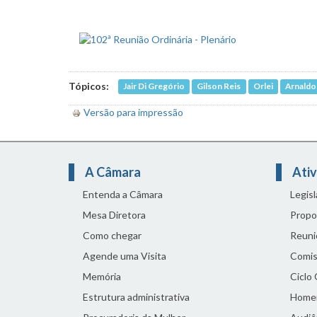
Tópicos:
Jair Di Gregório
Gilson Reis
Orlei
Arnald
Versão para impressão
A Câmara
Ativ
Entenda a Câmara
Legis
Mesa Diretora
Propo
Como chegar
Reuni
Agende uma Visita
Comis
Memória
Ciclo
Estrutura administrativa
Home