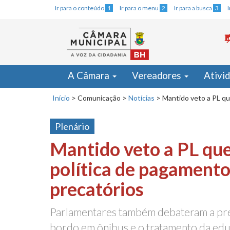
Ir para o conteúdo
1
Ir para o menu
2
Ir para a busca
3
A Câmara
Vereadores
Ativi
Início
>
Comunicação
>
Notícias
>
Mantido veto a PL qu
Plenário
Mantido veto a PL que
política de pagamento
precatórios
Parlamentares também debateram a pre
bordo em ônibus e o tratamento da edu