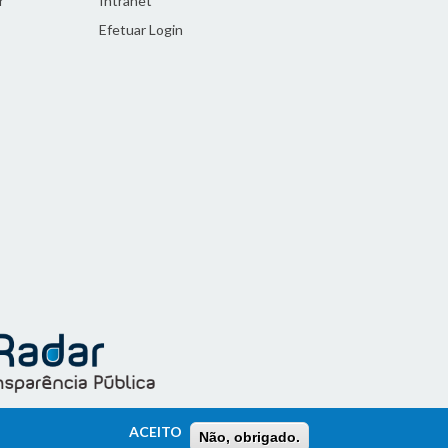
r
Intranet
Efetuar Login
ACEITO
Não, obrigado.