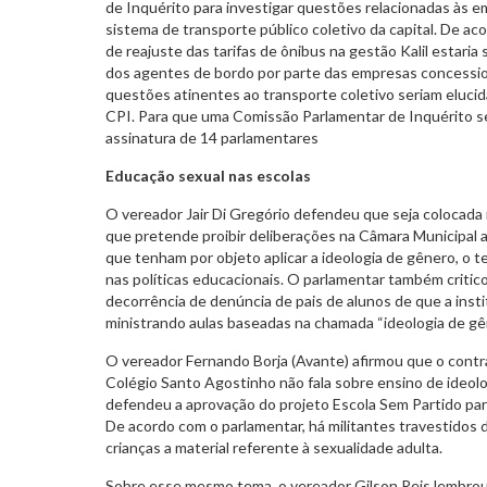
de Inquérito para investigar questões relacionadas às 
sistema de transporte público coletivo da capital. De ac
de reajuste das tarifas de ônibus na gestão Kalil estari
dos agentes de bordo por parte das empresas concessio
questões atinentes ao transporte coletivo seriam elucid
CPI. Para que uma Comissão Parlamentar de Inquérito sej
assinatura de 14 parlamentares
Educação sexual nas escolas
O vereador Jair Di Gregório defendeu que seja colocada
que pretende proibir deliberações na Câmara Municipal 
que tenham por objeto aplicar a ideologia de gênero, o 
nas políticas educacionais. O parlamentar também criti
decorrência de denúncia de pais de alunos de que a insti
ministrando aulas baseadas na chamada “ideologia de gên
O vereador Fernando Borja (Avante) afirmou que o contr
Colégio Santo Agostinho não fala sobre ensino de ideol
defendeu a aprovação do projeto Escola Sem Partido para, 
De acordo com o parlamentar, há militantes travestidos
crianças a material referente à sexualidade adulta.
Sobre esse mesmo tema, o vereador Gilson Reis lembrou 