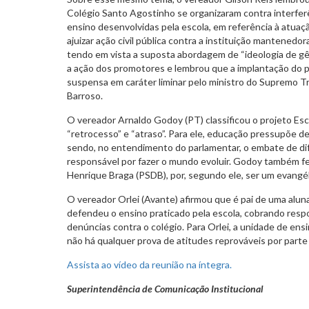
Colégio Santo Agostinho se organizaram contra interfer
ensino desenvolvidas pela escola, em referência à atua
ajuizar ação civil pública contra a instituição mantened
tendo em vista a suposta abordagem de “ideologia de gêne
a ação dos promotores e lembrou que a implantação do p
suspensa em caráter liminar pelo ministro do Supremo Tr
Barroso.
O vereador Arnaldo Godoy (PT) classificou o projeto Es
“retrocesso” e “atraso”. Para ele, educação pressupõe de
sendo, no entendimento do parlamentar, o embate de d
responsável por fazer o mundo evoluir. Godoy também fe
Henrique Braga (PSDB), por, segundo ele, ser um evangél
O vereador Orlei (Avante) afirmou que é pai de uma alu
defendeu o ensino praticado pela escola, cobrando resp
denúncias contra o colégio. Para Orlei, a unidade de en
não há qualquer prova de atitudes reprováveis por parte 
Assista ao vídeo da reunião na íntegra.
Superintendência de Comunicação Institucional