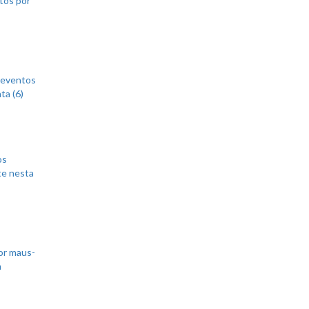
 eventos
ta (6)
os
te nesta
or maus-
m