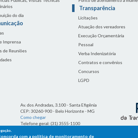
cias Públicas, Visitas Técnicas
Ponto de atendimento à mulhe
inários
Transparência
buição do dia
Licitações
unicação
Atuação dos vereadores
as
Execução Orçamentária
de Imprensa
Pessoal
s de Reuniões
Verba Indenizatória
idades
Contratos e convênios
Concursos
LGPD
Av. dos Andradas, 3.100 - Santa Efigênia
CEP: 30260-900 - Belo Horizonte - MG
Como chegar
Telefone geral: (31) 3555-1100
Horário de funcionamento:
egação.
7h às 19h
ê concorda com a política de monitoramento de