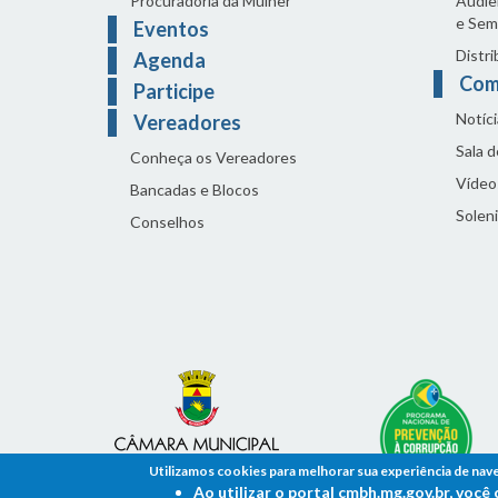
Procuradoria da Mulher
Audiên
e Sem
Eventos
Distri
Agenda
Com
Participe
Notíci
Vereadores
Sala 
Conheça os Vereadores
Vídeo
Bancadas e Blocos
Solen
Conselhos
Utilizamos cookies para melhorar sua experiência de nav
Ao utilizar o portal cmbh.mg.gov.br, voc