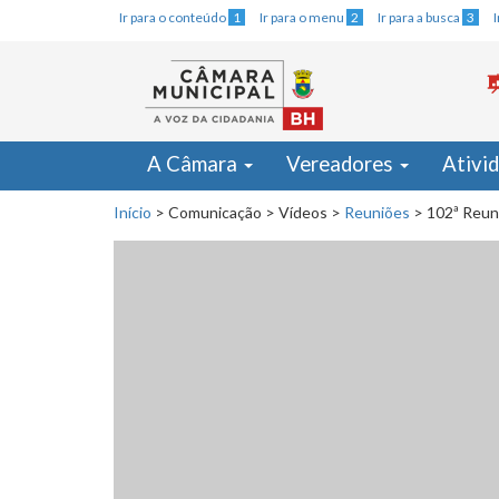
Ir para o conteúdo
1
Ir para o menu
2
Ir para a busca
3
A Câmara
Vereadores
Ativi
Início
>
Comunicação
>
Vídeos
>
Reuniões
>
102ª Reun