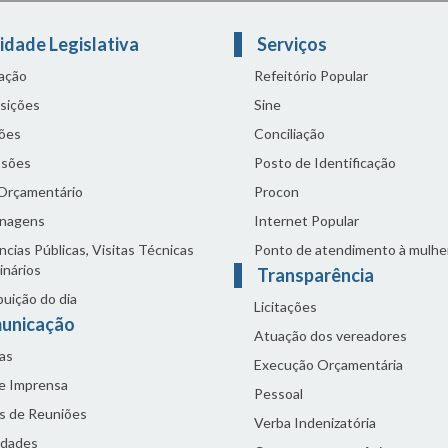
idade Legislativa
Serviços
lação
Refeitório Popular
sições
Sine
ões
Conciliação
sões
Posto de Identificação
 Orçamentário
Procon
nagens
Internet Popular
cias Públicas, Visitas Técnicas
Ponto de atendimento à mulhe
inários
Transparência
buição do dia
Licitações
unicação
Atuação dos vereadores
as
Execução Orçamentária
de Imprensa
Pessoal
s de Reuniões
Verba Indenizatória
idades