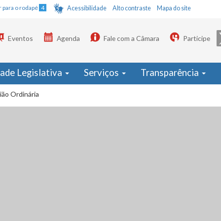
Ir para o rodapé
4
Acessibilidade
Alto contraste
Mapa do site
Eventos
Agenda
Fale com a Câmara
Participe
dade Legislativa
Serviços
Transparência
ião Ordinária