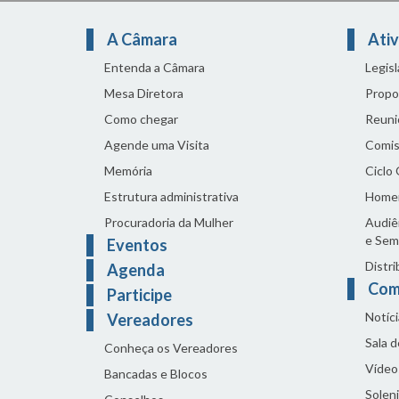
A Câmara
Ativ
Entenda a Câmara
Legis
Mesa Diretora
Propo
Como chegar
Reuni
Agende uma Visita
Comis
Memória
Ciclo
Estrutura administrativa
Home
Procuradoria da Mulher
Audiên
e Sem
Eventos
Distri
Agenda
Com
Participe
Notíci
Vereadores
Sala 
Conheça os Vereadores
Vídeo
Bancadas e Blocos
Solen