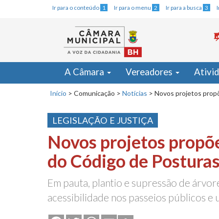
Ir para o conteúdo
1
Ir para o menu
2
Ir para a busca
3
A Câmara
Vereadores
Ativi
Início
>
Comunicação
>
Notícias
>
Novos projetos propõ
LEGISLAÇÃO E JUSTIÇA
Novos projetos propõ
do Código de Posturas
Em pauta, plantio e supressão de árvore
acessibilidade nos passeios públicos e 