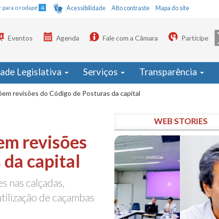
Ir para o rodapé
4
Acessibilidade
Alto contraste
Mapa do site
Eventos
Agenda
Fale com a Câmara
Participe
dade Legislativa
Serviços
Transparência
em revisões do Código de Posturas da capital
WEB STORIES
em revisões
 da capital
s nas calçadas,
utilização de caçambas