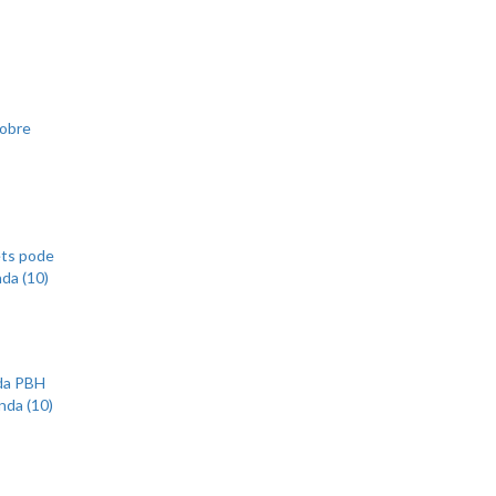
sobre
ets pode
nda (10)
 da PBH
nda (10)