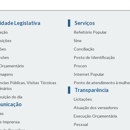
idade Legislativa
Serviços
lação
Refeitório Popular
sições
Sine
ões
Conciliação
sões
Posto de Identificação
 Orçamentário
Procon
nagens
Internet Popular
cias Públicas, Visitas Técnicas
Ponto de atendimento à mulhe
inários
Transparência
buição do dia
Licitações
unicação
Atuação dos vereadores
as
Execução Orçamentária
de Imprensa
Pessoal