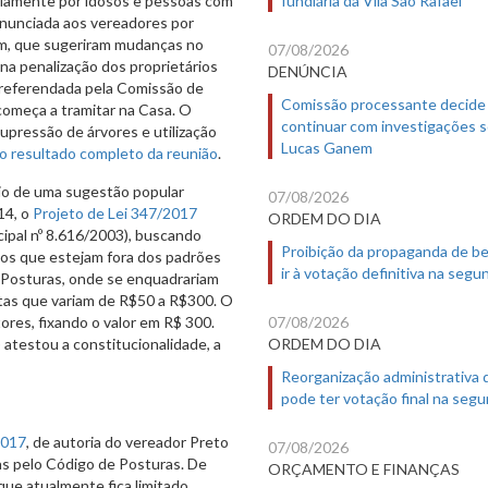
riamente por idosos e pessoas com
denunciada aos vereadores por
m, que sugeriram mudanças no
07/08/2026
na penalização dos proprietários
DENÚNCIA
i referendada pela Comissão de
Comissão processante decide
e começa a tramitar na Casa. O
continuar com investigações 
supressão de árvores e utilização
Lucas Ganem
 o resultado completo da reunião
.
rio de uma sugestão popular
07/08/2026
14, o
Projeto de Lei 347/2017
ORDEM DO DIA
cipal nº 8.616/2003), buscando
Proibição da propaganda de b
icos que estejam fora dos padrões
ir à votação definitiva na segu
e Posturas, onde se enquadrariam
ltas que variam de R$50 a R$300. O
07/08/2026
tores, fixando o valor em R$ 300.
ORDEM DO DIA
 atestou a constitucionalidade, a
Reorganização administrativa
pode ter votação final na segu
2017
, de autoria do vereador Preto
07/08/2026
tas pelo Código de Posturas. De
ORÇAMENTO E FINANÇAS
 que atualmente fica limitado