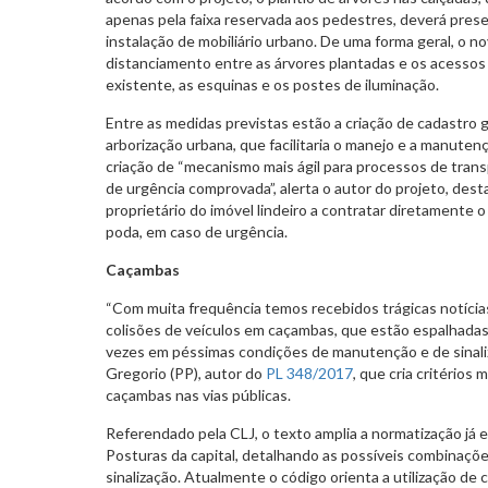
apenas pela faixa reservada aos pedestres, deverá pres
instalação de mobiliário urbano. De uma forma geral, o n
distanciamento entre as árvores plantadas e os acessos d
existente, as esquinas e os postes de iluminação.
Entre as medidas previstas estão a criação de cadastro
arborização urbana, que facilitaria o manejo e a manute
criação de “mecanismo mais ágil para processos de tran
de urgência comprovada”, alerta o autor do projeto, dest
proprietário do imóvel lindeiro a contratar diretamente o
poda, em caso de urgência.
Caçambas
“Com muita frequência temos recebidos trágicas notícia
colisões de veículos em caçambas, que estão espalhadas
vezes em péssimas condições de manutenção e de sinalizaç
Gregorio (PP), autor do
PL 348/2017
, que cria critérios
caçambas nas vias públicas.
Referendado pela CLJ, o texto amplia a normatização já 
Posturas da capital, detalhando as possíveis combinaçõ
sinalização. Atualmente o código orienta a utilização de 