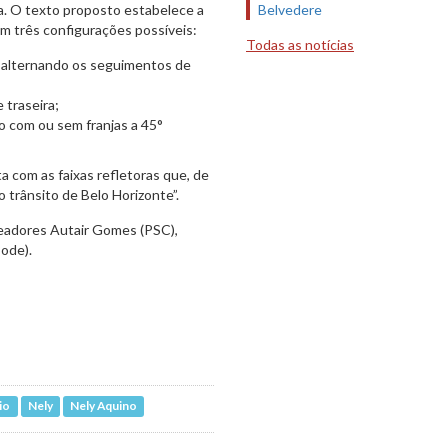
Belvedere
rna. O texto proposto estabelece a
iam três configurações possíveis:
Todas as notícias
a, alternando os seguimentos de
 traseira;
o com ou sem franjas a 45°
a com as faixas refletoras que, de
 trânsito de Belo Horizonte”.
readores Autair Gomes (PSC),
Pode).
io
Nely
Nely Aquino