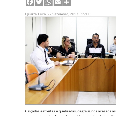
Share
Facebook
Twitter
WhatsApp
Email
Quarta-Feira, 27 Setembro, 2017 - 15:00
Calçadas estreitas e quebradas, degraus nos acessos à