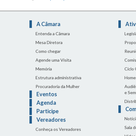
A Câmara
Ativ
Entenda a Câmara
Legis
Mesa Diretora
Propo
Como chegar
Reuni
Agende uma Visita
Comis
Memória
Ciclo
Estrutura administrativa
Home
Procuradoria da Mulher
Audiên
e Sem
Eventos
Distri
Agenda
Com
Participe
Notíci
Vereadores
Sala 
Conheça os Vereadores