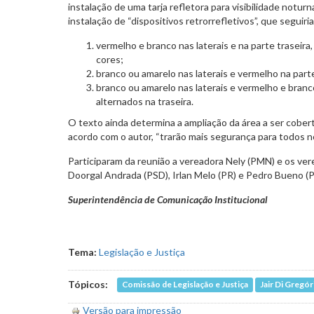
instalação de uma tarja refletora para visibilidade notu
instalação de “dispositivos retrorrefletivos”, que seguir
vermelho e branco nas laterais e na parte traseir
cores;
branco ou amarelo nas laterais e vermelho na parte
branco ou amarelo nas laterais e vermelho e branc
alternados na traseira.
O texto ainda determina a ampliação da área a ser cobert
acordo com o autor, “trarão mais segurança para todos no
Participaram da reunião a vereadora Nely (PMN) e os ve
Doorgal Andrada (PSD), Irlan Melo (PR) e Pedro Bueno (
Superintendência de Comunicação Institucional
Tema:
Legislação e Justiça
Tópicos:
Comissão de Legislação e Justiça
Jair Di Gregór
Versão para impressão