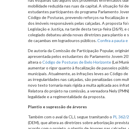
nas esquinas são alguns dos problemas enfrentados dia
mobilidade reduzida nas ruas da capital. A situação foi 
estudantes participantes do programa Parlamento Jove
Código de Posturas, prevendo reforços na fiscalização e 
dos imóveis responsáveis pelas calçadas. A proposta fo
Legislação e Justiça, na tarde desta terça-feira (26/9), 
colegiado debateu ainda novas diretrizes para plantio e 
de caçambas em logradouros públicos.
Confira a pauta e
De autoria da Comissão de Participação Popular, originá
apresentada pelos estudantes do Parlamento Jovem 20
altera o
Código de Posturas de Belo Horizonte
(Lei Muni
aumentar o rigor quanto à fiscalização de passeios públ
municipais. Atualmente, as infrações leves ao Código d
as irregularidades nas calçadas, são penalizadas com mu
novo texto tornaria mais rígida a multa aplicada aos infra
Relatora do projeto na comissão, a vereadora Nely (PMN)
legalidade e a regimentalidade da proposta.
Plantio e supressão de árvores
Também com o aval da CLJ, segue tramitando o
PL 362/
(DEM), que altera as diretrizes sobre arborização previs
acordo com o projeto, o plantio de árvores nas calçadas,