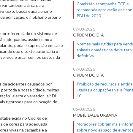
Comissão acompanha TCE e
ervar também a área para
recomenda aprovação das con
ovo texto busca equacionar o
PBH de 2020
a edificação, o mobiliário urbano
07/08/2026
 georreferenciado do sistema de
ORDEM DO DIA
nção adequados, assim como a
Normas mais rígidas para vend
splantio, poda e supressão em caso
animais domésticos deve ter 
acando que o texto autorizaria o
definitiva
 serviço e arcar com os custos da
07/08/2026
ORDEM DO DIA
Proibição de recursos a entid
s de acidentes causados por
ligadas a ocupações vai a Plená
 por toda a nossa cidade, muitas
10
ão”, alerta o vereador Jair Di
 mais rigorosos para colocação de
06/08/2026
MOBILIDADE URBANA
estabelecida no Código de
Moradores cobram mais infor
es de cores para adequada
sobre novo espaço de evento
cores vivas na caçamba e a