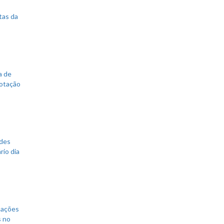
tas da
a de
votação
ades
rio dia
mações
s no